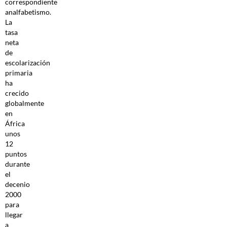
correspondiente
analfabetismo.
La
tasa
neta
de
escolarización
primaria
ha
crecido
globalmente
en
África
unos
12
puntos
durante
el
decenio
2000
para
llegar
a