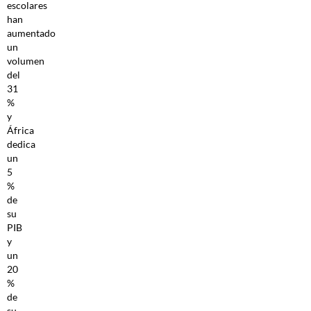
escolares
han
aumentado
un
volumen
del
31
%
y
África
dedica
un
5
%
de
su
PIB
y
un
20
%
de
su