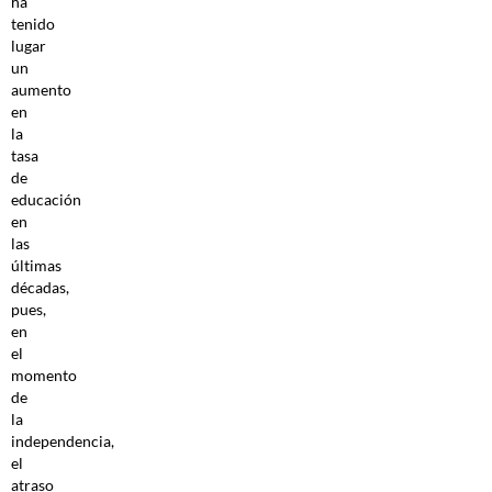
ha
tenido
lugar
un
aumento
en
la
tasa
de
educación
en
las
últimas
décadas,
pues,
en
el
momento
de
la
independencia,
el
atraso