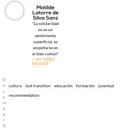
Matilde
Latorre de
Silva Sanz
“La solidaridad
no es un
sentimiento
superficial, es
empeñarse en
el bien común”
> ver todos
los post
D
E
cultura
Just transition
educación
formación
juventud
C
recommendation
E
M
B
E
R
9,