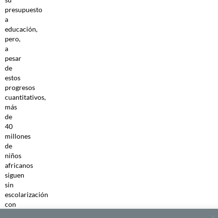
presupuesto
a
educación,
pero,
a
pesar
de
estos
progresos
cuantitativos,
más
de
40
millones
de
niños
africanos
siguen
sin
escolarización
con
importantes