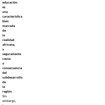
educación
es
una
característica
bien
marcada
de
la
realidad
africana,
y
seguramente
causa
o
consecuencia
del
subdesarrollo
de
la
región
.
Sin
embargo,