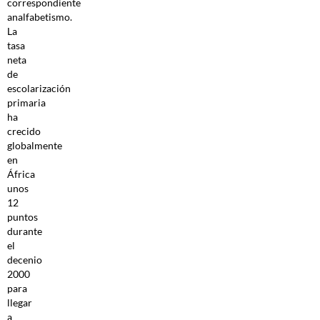
correspondiente
analfabetismo.
La
tasa
neta
de
escolarización
primaria
ha
crecido
globalmente
en
África
unos
12
puntos
durante
el
decenio
2000
para
llegar
a