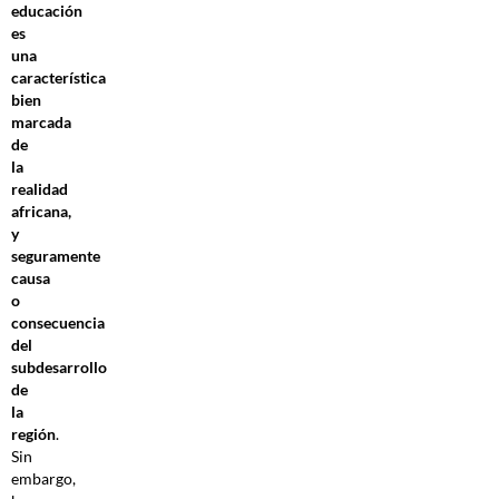
educación
es
una
característica
bien
marcada
de
la
realidad
africana,
y
seguramente
causa
o
consecuencia
del
subdesarrollo
de
la
región
.
Sin
embargo,