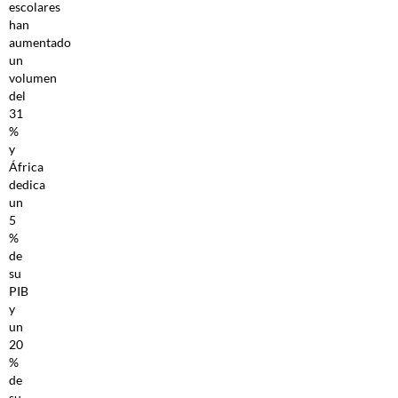
escolares
han
aumentado
un
volumen
del
31
%
y
África
dedica
un
5
%
de
su
PIB
y
un
20
%
de
su