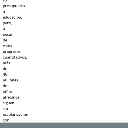
presupuesto
a
educación,
pero,
a
pesar
de
estos
progresos
cuantitativos,
más
de
40
millones
de
niños
africanos
siguen
sin
escolarización
con
importantes