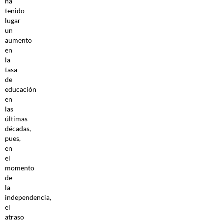
ha
tenido
lugar
un
aumento
en
la
tasa
de
educación
en
las
últimas
décadas,
pues,
en
el
momento
de
la
independencia,
el
atraso