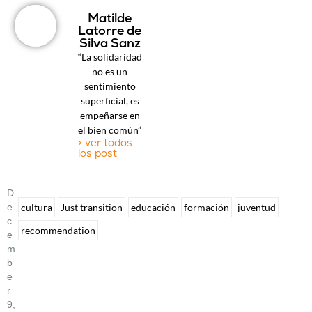
Matilde
Latorre de
Silva Sanz
“La solidaridad
no es un
sentimiento
superficial, es
empeñarse en
el bien común”
> ver todos
los post
D
E
cultura
Just transition
educación
formación
juventud
C
recommendation
E
M
B
E
R
9,