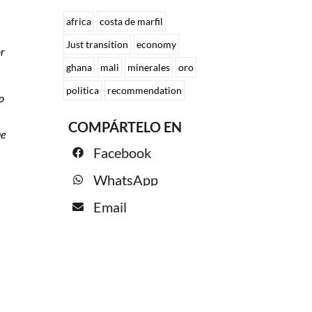
africa
costa de marfil
Just transition
economy
or
ghana
mali
minerales
oro
politica
recommendation
o
COMPÁRTELO EN
De
Facebook
WhatsApp
Email