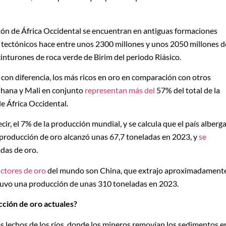
atón de África Occidental se encuentran en antiguas formaciones
y tectónicos hace entre unos 2300 millones y unos 2050 millones d
inturones de roca verde de Birim del periodo Riásico.
 con diferencia, los más ricos en oro en comparación con otros
 Ghana y Mali en conjunto
representan más del
57% del total de la
de África Occidental.
cir, el 7% de la producción mundial, y se calcula que el país alberg
 producción de oro alcanzó unas 67,7 toneladas en 2023, y
se
das de oro.
ctores de oro
del mundo son China, que extrajo aproximadament
 tuvo una producción de unas 310 toneladas en 2023.
cción de oro actuales?
s lechos de los ríos, donde los mineros removían los sedimentos e