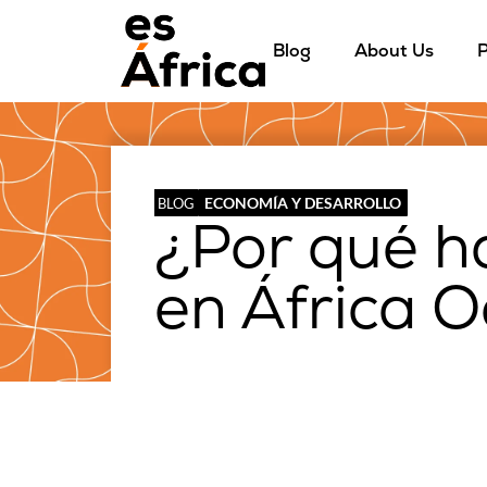
Blog
About Us
P
ECONOMÍA Y DESARROLLO
BLOG
¿Por qué h
en África 