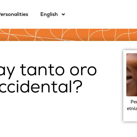
ersonalities
English
ay tanto oro
Occidental?
Pen
etni