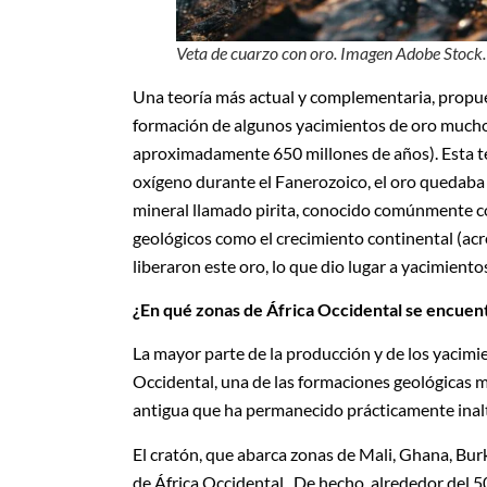
Veta de cuarzo con oro. Imagen Adobe Stock.
Una teoría más actual y complementaria, propues
formación de algunos yacimientos de oro mucho
aproximadamente 650 millones de años). Esta t
oxígeno durante el Fanerozoico, el oro quedaba
mineral llamado pirita, conocido comúnmente co
geológicos como el crecimiento continental (ac
liberaron este oro, lo que dio lugar a yacimient
¿En qué zonas de África Occidental se encuent
La mayor parte de la producción y de los yacimie
Occidental, una de las formaciones geológicas m
antigua que ha permanecido prácticamente inalt
El cratón, que abarca zonas de Mali, Ghana, Bur
de África Occidental. De hecho, alrededor del 50