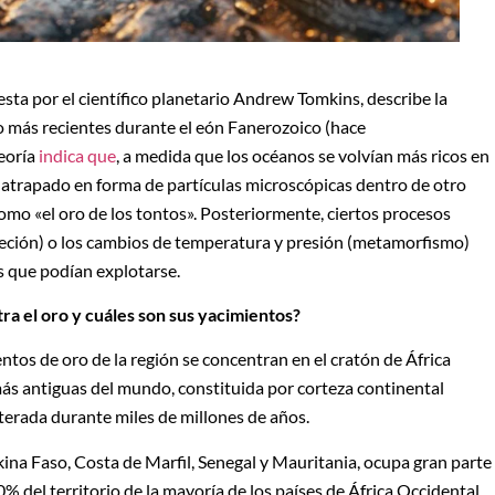
ta por el científico planetario Andrew Tomkins, describe la
 más recientes durante el eón Fanerozoico (hace
eoría
indica que
, a medida que los océanos se volvían más ricos en
 atrapado en forma de partículas microscópicas dentro de otro
mo «el oro de los tontos». Posteriormente, ciertos procesos
reción) o los cambios de temperatura y presión (metamorfismo)
os que podían explotarse.
ra el oro y cuáles son sus yacimientos?
ntos de oro de la región se concentran en el cratón de África
ás antiguas del mundo, constituida por corteza continental
erada durante miles de millones de años.
kina Faso, Costa de Marfil, Senegal y Mauritania, ocupa gran parte
% del territorio de la mayoría de los países de África Occidental