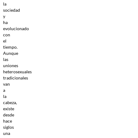
la
sociedad
y
ha
evolucionado
con
el
tiempo.
Aunque
las
uniones
heterosexuales
tradicionales
van
a
la
cabeza,
existe
desde
hace
siglos
una