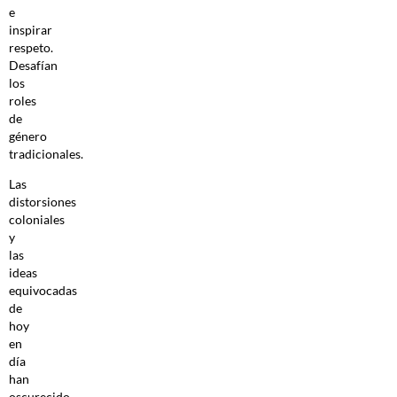
e
inspirar
respeto.
Desafían
los
roles
de
género
tradicionales.
Las
distorsiones
coloniales
y
las
ideas
equivocadas
de
hoy
en
día
han
oscurecido