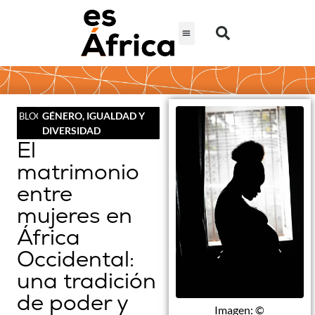
GÉNERO, IGUALDAD Y
BLOG
DIVERSIDAD
El
matrimonio
entre
mujeres en
África
Occidental:
una tradición
de poder y
Imagen: ©