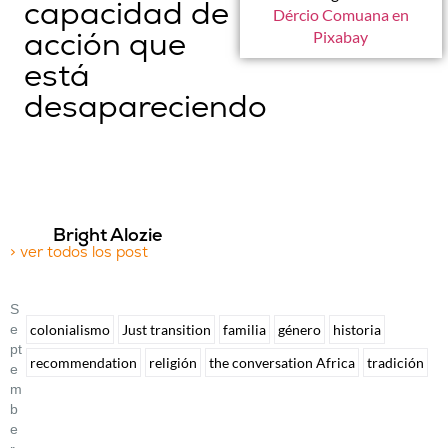
capacidad de
Dércio Comuana en
acción que
Pixabay
está
desapareciendo
Bright Alozie
> ver todos los post
S
E
colonialismo
Just transition
familia
género
historia
Pt
recommendation
religión
the conversation Africa
tradición
E
M
B
E