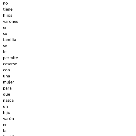
no
tiene
hijos
varones
en
su
familia
se
le
permite
casarse
con
una
mujer
para
que
nazca
un
hijo
varón
en
la