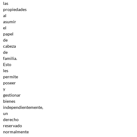
las
propiedades
al
asumir
el
papel
de
cabeza
de
familia.
Esto
les
permite
poseer
y
gestionar
bienes
independientemente,
un
derecho
reservado
normalmente