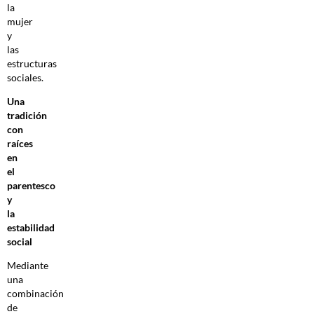
la
mujer
y
las
estructuras
sociales.
Una
tradición
con
raíces
en
el
parentesco
y
la
estabilidad
social
Mediante
una
combinación
de