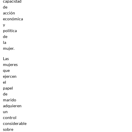
capacidad
de
acción
económica
y
política
de
la
mujer.
Las
mujeres
que
ejercen
el
papel
de
marido
adquieren
un
control
considerable
sobre