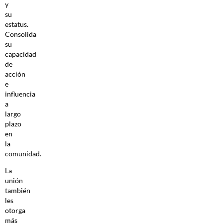
y
su
estatus.
Consolida
su
capacidad
de
acción
e
influencia
a
largo
plazo
en
la
comunidad.
La
unión
también
les
otorga
más