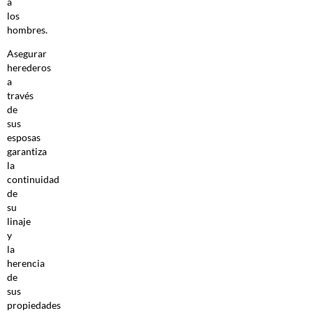
a
los
hombres.
Asegurar
herederos
a
través
de
sus
esposas
garantiza
la
continuidad
de
su
linaje
y
la
herencia
de
sus
propiedades