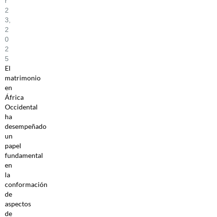
R
2
3,
2
0
2
5
El
matrimonio
en
África
Occidental
ha
desempeñado
un
papel
fundamental
en
la
conformación
de
aspectos
de