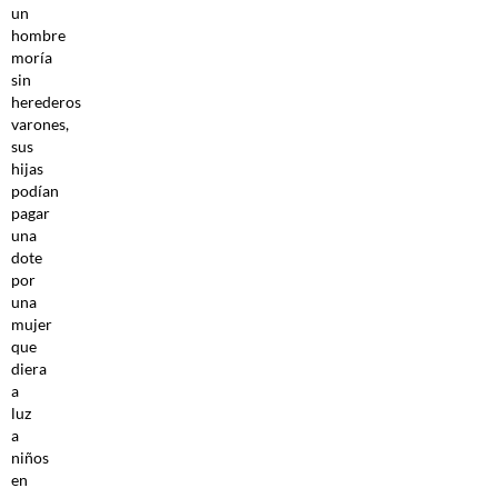
un
hombre
moría
sin
herederos
varones,
sus
hijas
podían
pagar
una
dote
por
una
mujer
que
diera
a
luz
a
niños
en