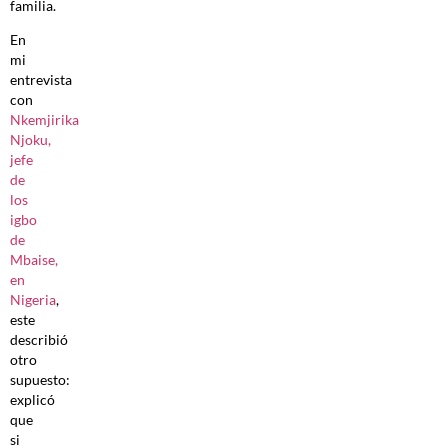
familia.
En
mi
entrevista
con
Nkemjirika
Njoku,
jefe
de
los
igbo
de
Mbaise,
en
Nigeria
,
este
describió
otro
supuesto:
explicó
que
si