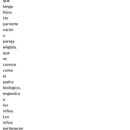
que
tenga
hijos.
Un
pariente
varón
o
pareja
elegida,
que
se
conoce
como
el
padre
biológico,
engendra
a
los
niños.
Los
niños
pertenecen