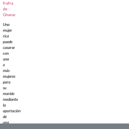
frafra
de
Ghana
:
Una
mujer
rica
puede
casarse
con
una
o
más
mujeres
para
su
marido
mediante
la
aportación
de
una
dote.