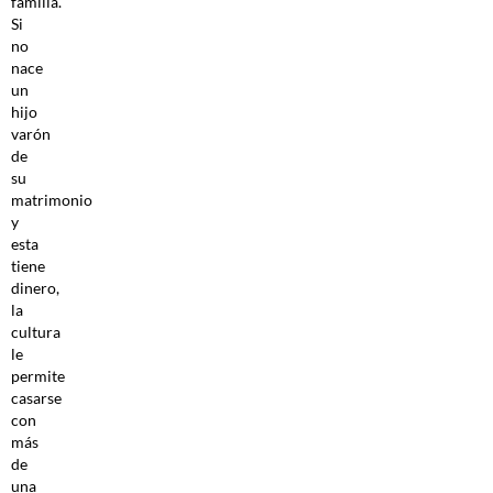
familia.
Si
no
nace
un
hijo
varón
de
su
matrimonio
y
esta
tiene
dinero,
la
cultura
le
permite
casarse
con
más
de
una