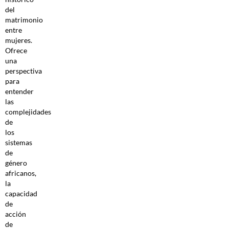
del
matrimonio
entre
mujeres.
Ofrece
una
perspectiva
para
entender
las
complejidades
de
los
sistemas
de
género
africanos,
la
capacidad
de
acción
de