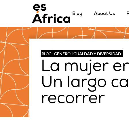
Blog
About Us
P
GÉNERO, IGUALDAD Y DIVERSIDAD
BLOG
La mujer en
Un largo c
recorrer