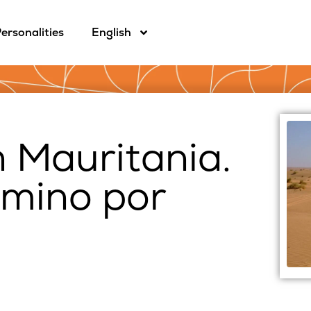
ersonalities
English
 Mauritania.
amino por