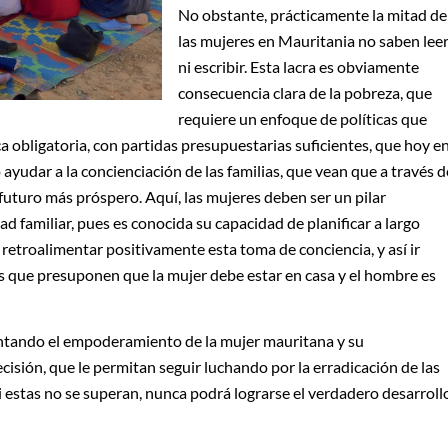
No obstante, prácticamente la mitad de
las mujeres en Mauritania no saben lee
ni escribir. Esta lacra es obviamente
consecuencia clara de la pobreza, que
requiere un enfoque de políticas que
a obligatoria, con partidas presupuestarias suficientes, que hoy e
 ayudar a la concienciación de las familias, que vean que a través d
 futuro más próspero. Aquí, las mujeres deben ser un pilar
d familiar, pues es conocida su capacidad de planificar a largo
o retroalimentar positivamente esta toma de conciencia, y así ir
s que presuponen que la mujer debe estar en casa y el hombre es
lentando el empoderamiento de la mujer mauritana y su
ecisión, que le permitan seguir luchando por la erradicación de las
si estas no se superan, nunca podrá lograrse el verdadero desarroll