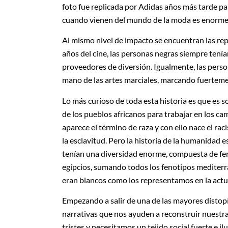
foto fue replicada por Adidas años más tarde par
cuando vienen del mundo de la moda es enorme
Al mismo nivel de impacto se encuentran las rep
años del cine, las personas negras siempre tenían
proveedores de diversión. Igualmente, las perso
mano de las artes marciales, marcando fuerteme
Lo más curioso de toda esta historia es que es 
de los pueblos africanos para trabajar en los c
aparece el término de raza y con ello nace el ra
la esclavitud. Pero la historia de la humanidad 
tenían una diversidad enorme, compuesta de fen
egipcios, sumando todos los fenotipos mediter
eran blancos como los representamos en la actua
Empezando a salir de una de las mayores distop
narrativas que nos ayuden a reconstruir nuestra 
tristes y necesitamos un tejido social fuerte e 