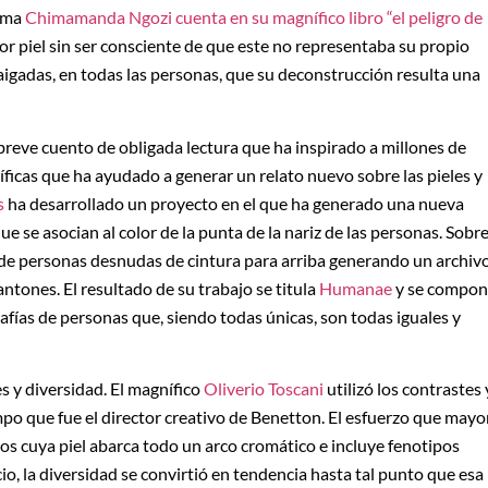
isma
Chimamanda Ngozi cuenta en su magnífico libro “el peligro de
r piel sin ser consciente de que este no representaba su propio
aigadas, en todas las personas, que su deconstrucción resulta una
breve cuento de obligada lectura que ha inspirado a millones de
íficas que ha ayudado a generar un relato nuevo sobre las pieles y
s
ha desarrollado un proyecto en el que ha generado una nueva
 se asocian al color de la punta de la nariz de las personas. Sobr
s de personas desnudas de cintura para arriba generando un archiv
tones. El resultado de su trabajo se titula
Humanae
y se compon
fías de personas que, siendo todas únicas, son todas iguales y
s y diversidad. El magnífico
Oliverio Toscani
utilizó los contrastes 
mpo que fue el director creativo de Benetton. El esfuerzo que mayo
os cuya piel abarca todo un arco cromático e incluye fenotipos
o, la diversidad se convirtió en tendencia hasta tal punto que esa