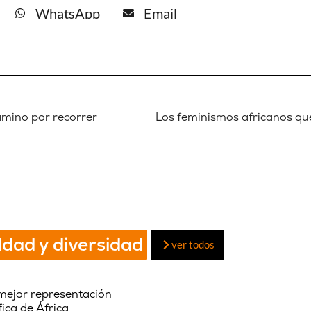
WhatsApp
Email
amino por recorrer
ldad y diversidad
ver todos
mejor representación
ica de África