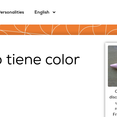
ersonalities
English
 tiene color
C
disc
r
Fr