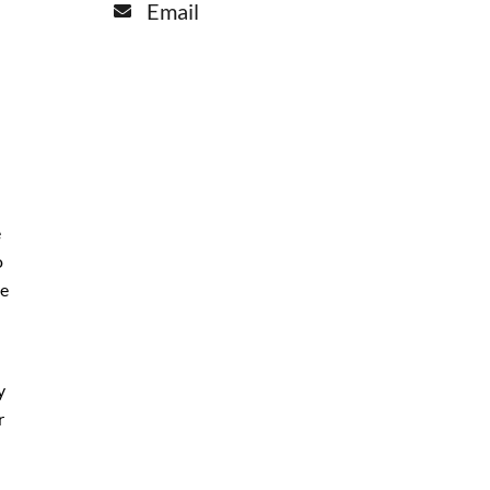
Email
e
o
e
y
r