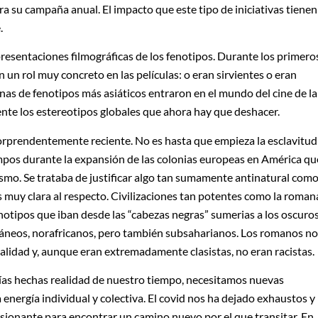
a su campaña anual. El impacto que este tipo de iniciativas tienen
.
resentaciones filmográficas de los fenotipos. Durante los primero
 un rol muy concreto en las películas: o eran sirvientes o eran
nas de fenotipos más asiáticos entraron en el mundo del cine de la
nte los estereotipos globales que ahora hay que deshacer.
sorprendentemente reciente. No es hasta que empieza la esclavitud
ampos durante la expansión de las colonias europeas en América qu
cismo. Se trataba de justificar algo tan sumamente antinatural com
es muy clara al respecto. Civilizaciones tan potentes como la roman
otipos que iban desde las “cabezas negras” sumerias a los oscuro
ráneos, norafricanos, pero también subsaharianos. Los romanos no
lidad y, aunque eran extremadamente clasistas, no eran racistas.
ías hechas realidad de nuestro tiempo, necesitamos nuevas
energía individual y colectiva. El covid nos ha dejado exhaustos y
ilusionante para encontrar un camino nuevo por el que transitar. En