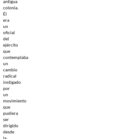
antigua
colonia.
Él
era
un
oficial
del
ejército
que
contemplaba
un
cambio
radical
instigado
por
un
movimiento
que
pudiera
ser
dirigido
desde
la