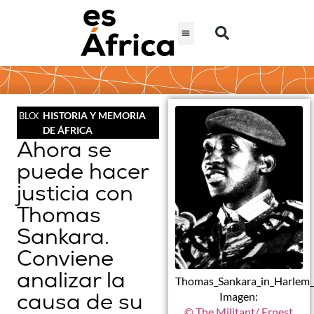
HISTORIA Y MEMORIA
BLOG
DE ÁFRICA
Ahora se
puede hacer
justicia con
Thomas
Sankara.
Conviene
analizar la
Thomas_Sankara_in_Harlem_
causa de su
Imagen:
© The Militant/ Ernest