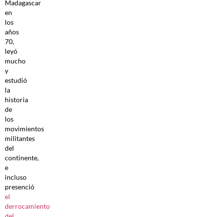
Madagascar
en
los
años
70,
leyó
mucho
y
estudió
la
historia
de
los
movimientos
militantes
del
continente,
e
incluso
presenció
el
derrocamiento
del