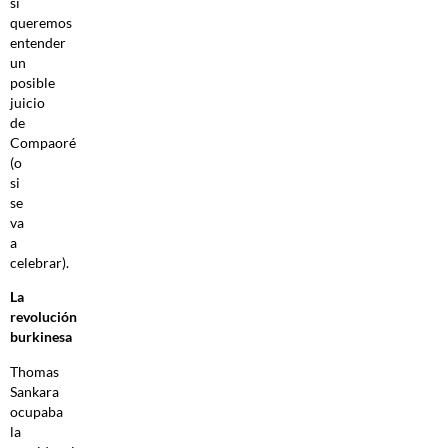
si
queremos
entender
un
posible
juicio
de
Compaoré
(o
si
se
va
a
celebrar).
La
revolución
burkinesa
Thomas
Sankara
ocupaba
la