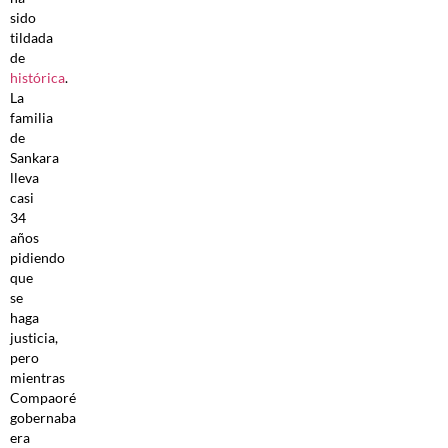
sido
tildada
de
histórica
.
La
familia
de
Sankara
lleva
casi
34
años
pidiendo
que
se
haga
justicia,
pero
mientras
Compaoré
gobernaba
era