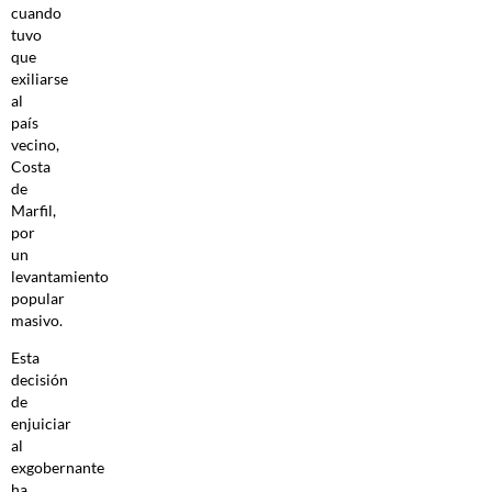
cuando
tuvo
que
exiliarse
al
país
vecino,
Costa
de
Marfil,
por
un
levantamiento
popular
masivo.
Esta
decisión
de
enjuiciar
al
exgobernante
ha