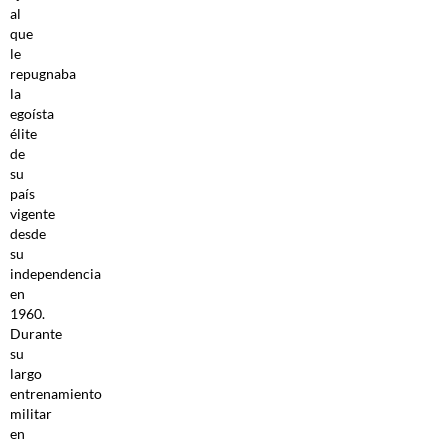
al
que
le
repugnaba
la
egoísta
élite
de
su
país
vigente
desde
su
independencia
en
1960.
Durante
su
largo
entrenamiento
militar
en