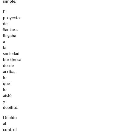
simple.
El
proyecto
de
Sankara
llegaba
a
la
sociedad
burkinesa
desde
arriba,
lo
que
lo
aisló
y
debilitó.
Debido
al
control