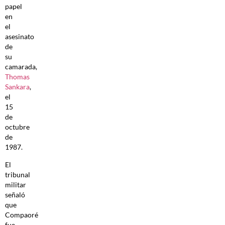
papel
en
el
asesinato
de
su
camarada,
Thomas
Sankara
,
el
15
de
octubre
de
1987.
El
tribunal
militar
señaló
que
Compaoré
fue