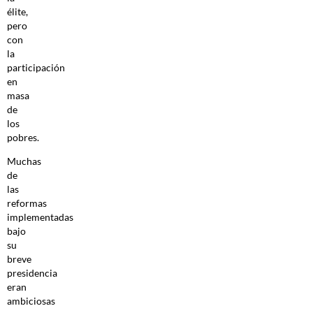
élite,
pero
con
la
participación
en
masa
de
los
pobres.
Muchas
de
las
reformas
implementadas
bajo
su
breve
presidencia
eran
ambiciosas