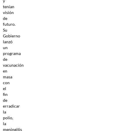
y
tenían
visión
de
futuro.
Su
Gobierno
lanzó
un
programa
de
vacunación
en
masa
con
el
fin
de
erradicar
la
polio,
la
meningitis