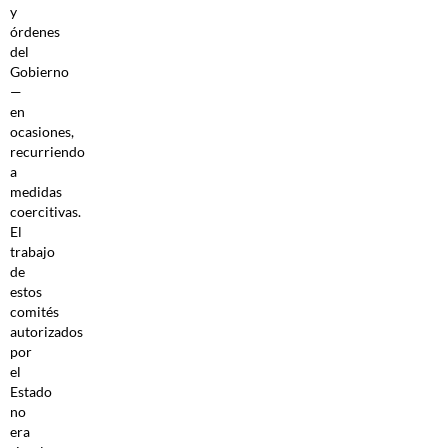
y
órdenes
del
Gobierno
—
en
ocasiones,
recurriendo
a
medidas
coercitivas.
El
trabajo
de
estos
comités
autorizados
por
el
Estado
no
era