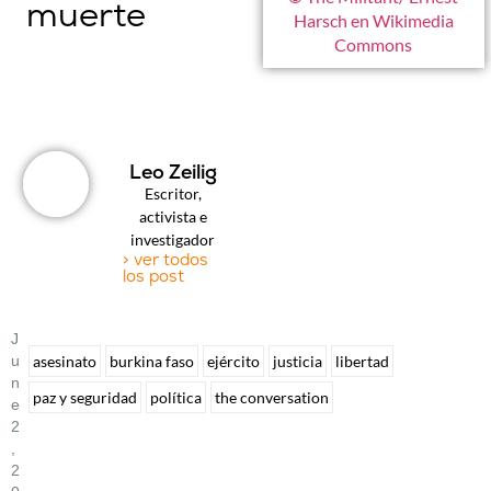
muerte
Harsch en Wikimedia
Commons
Leo Zeilig
Escritor,
activista e
investigador
> ver todos
los post
J
U
asesinato
burkina faso
ejército
justicia
libertad
N
paz y seguridad
política
the conversation
E
2
,
2