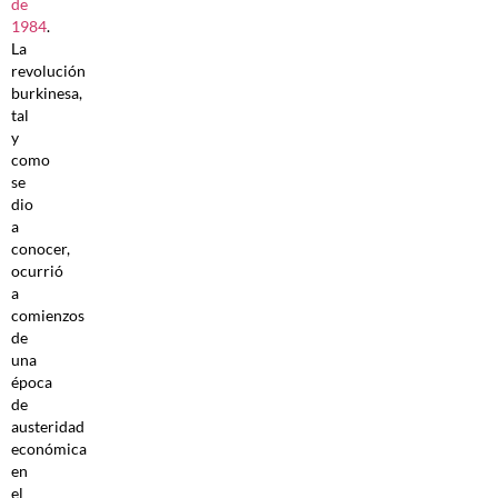
de
1984
.
La
revolución
burkinesa,
tal
y
como
se
dio
a
conocer,
ocurrió
a
comienzos
de
una
época
de
austeridad
económica
en
el