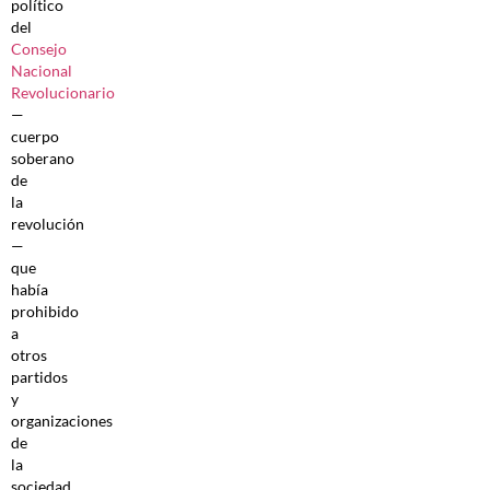
político
del
Consejo
Nacional
Revolucionario
—
cuerpo
soberano
de
la
revolución
—
que
había
prohibido
a
otros
partidos
y
organizaciones
de
la
sociedad