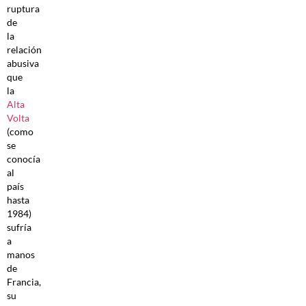
ruptura
de
la
relación
abusiva
que
la
Alta
Volta
(como
se
conocía
al
país
hasta
1984)
sufría
a
manos
de
Francia,
su