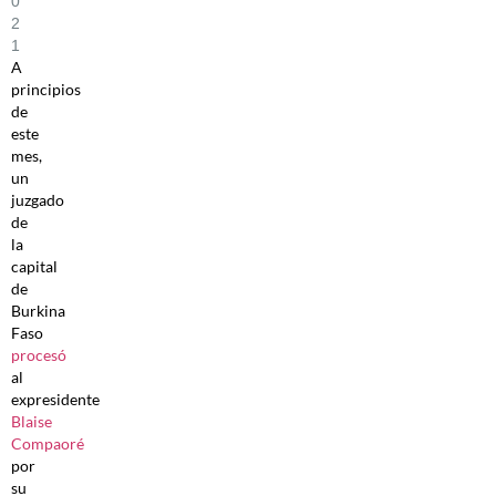
0
2
1
A
principios
de
este
mes,
un
juzgado
de
la
capital
de
Burkina
Faso
procesó
al
expresidente
Blaise
Compaoré
por
su