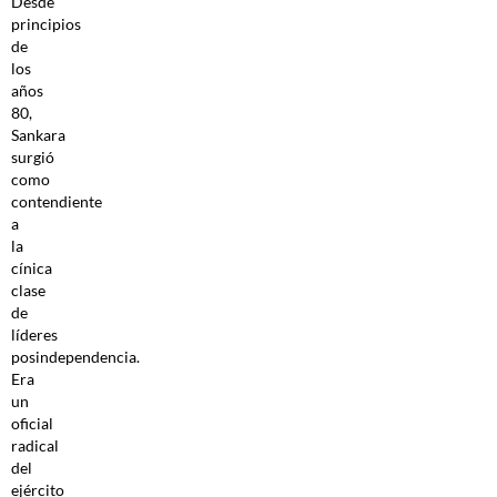
Desde
principios
de
los
años
80,
Sankara
surgió
como
contendiente
a
la
cínica
clase
de
líderes
posindependencia.
Era
un
oficial
radical
del
ejército