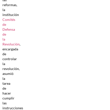
reformas,
la
institución
Comités
de
Defensa
de
la
Revolución
,
encargada
de
controlar
la
revolución,
asumió
la
tarea
de
hacer
cumplir
las
instrucciones