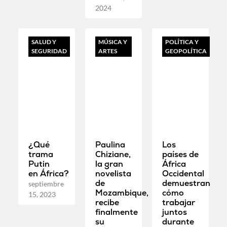
2024
SALUD Y
MÚSICA Y
POLÍTICA Y
SEGURIDAD
ARTES
GEOPOLÍTICA
¿Qué
Paulina
Los
trama
Chiziane,
países de
Putin
la gran
África
en África?
novelista
Occidental
de
demuestran
septiembre
Mozambique,
cómo
15, 2023
recibe
trabajar
finalmente
juntos
su
durante