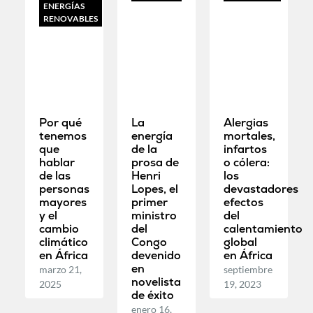
ENERGÍAS
RENOVABLES
Por qué
La
Alergias
tenemos
energía
mortales,
que
de la
infartos
hablar
prosa de
o cólera:
de las
Henri
los
personas
Lopes, el
devastadores
mayores
primer
efectos
y el
ministro
del
cambio
del
calentamiento
climático
Congo
global
en África
devenido
en África
en
marzo 21,
septiembre
novelista
2025
19, 2023
de éxito
enero 16,