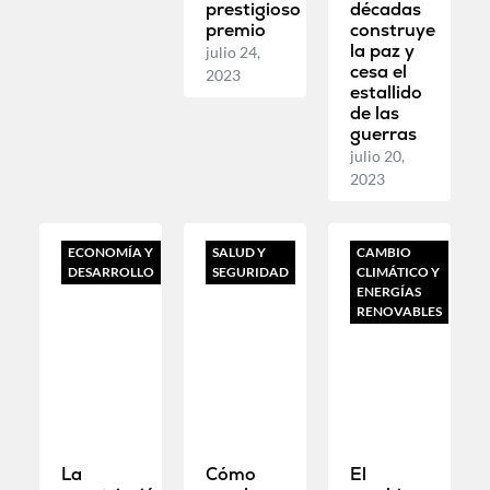
prestigioso
décadas
premio
construye
la paz y
julio 24,
cesa el
2023
estallido
de las
guerras
julio 20,
2023
ECONOMÍA Y
SALUD Y
CAMBIO
DESARROLLO
SEGURIDAD
CLIMÁTICO Y
ENERGÍAS
RENOVABLES
La
Cómo
El