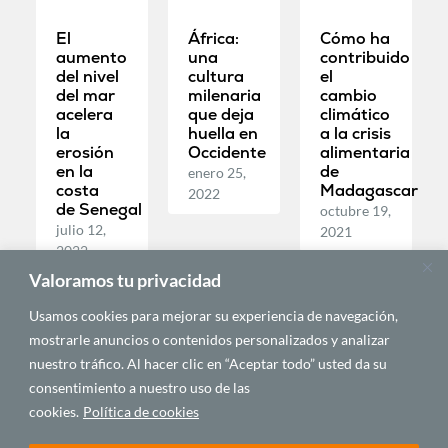
El
África:
Cómo ha
aumento
una
contribuido
del nivel
cultura
el
del mar
milenaria
cambio
acelera
que deja
climático
la
huella en
a la crisis
erosión
Occidente
alimentaria
en la
de
enero 25,
costa
Madagascar
2022
de Senegal
octubre 19,
julio 12,
2021
2022
Valoramos tu privacidad
Usamos cookies para mejorar su experiencia de navegación,
SALUD Y
MÚSICA Y
ECONOMÍA Y
SEGURIDAD
ARTES
DESARROLLO
mostrarle anuncios o contenidos personalizados y analizar
nuestro tráfico. Al hacer clic en “Aceptar todo” usted da su
consentimiento a nuestro uso de las
cookies.
Política de cookies