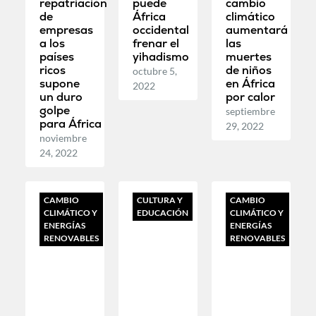
repatriación
puede
cambio
de
África
climático
empresas
occidental
aumentará
a los
frenar el
las
países
yihadismo
muertes
ricos
de niños
octubre 5,
supone
en África
2022
un duro
por calor
golpe
septiembre
para África
29, 2022
noviembre
24, 2022
CAMBIO
CULTURA Y
CAMBIO
CLIMÁTICO Y
EDUCACIÓN
CLIMÁTICO Y
ENERGÍAS
ENERGÍAS
RENOVABLES
RENOVABLES