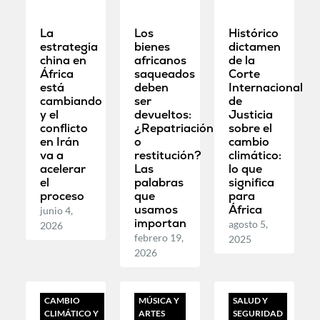
La
Los
Histórico
estrategia
bienes
dictamen
china en
africanos
de la
África
saqueados
Corte
está
deben
Internacional
cambiando
ser
de
y el
devueltos:
Justicia
conflicto
¿Repatriación
sobre el
en Irán
o
cambio
va a
restitución?
climático:
acelerar
Las
lo que
el
palabras
significa
proceso
que
para
usamos
África
junio 4,
importan
agosto 5,
2026
febrero 19,
2025
2026
CAMBIO
MÚSICA Y
SALUD Y
CLIMÁTICO Y
ARTES
SEGURIDAD