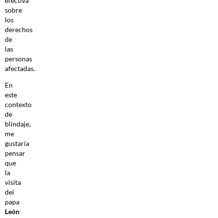
efectiva
sobre
los
derechos
de
las
personas
afectadas.
En
este
contexto
de
blindaje,
me
gustaría
pensar
que
la
visita
del
papa
León