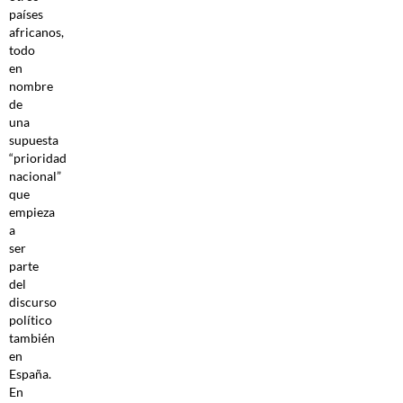
países
africanos,
todo
en
nombre
de
una
supuesta
“prioridad
nacional”
que
empieza
a
ser
parte
del
discurso
político
también
en
España.
En