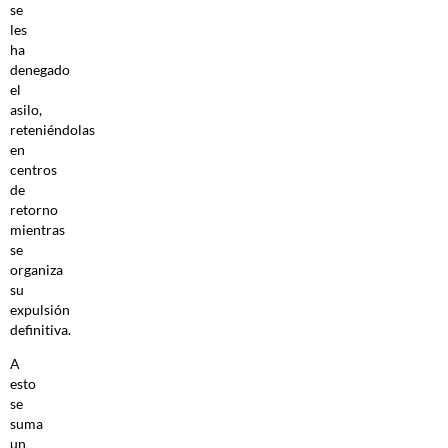
se
les
ha
denegado
el
asilo,
reteniéndolas
en
centros
de
retorno
mientras
se
organiza
su
expulsión
definitiva.
A
esto
se
suma
un