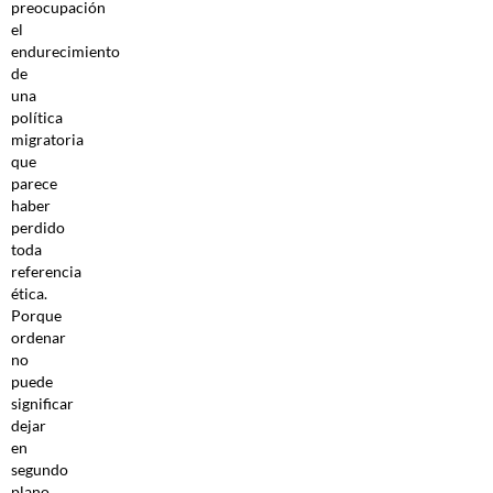
preocupación
el
endurecimiento
de
una
política
migratoria
que
parece
haber
perdido
toda
referencia
ética.
Porque
ordenar
no
puede
significar
dejar
en
segundo
plano