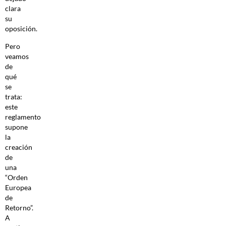
clara
su
oposición.
Pero
veamos
de
qué
se
trata:
este
reglamento
supone
la
creación
de
una
“Orden
Europea
de
Retorno”.
A