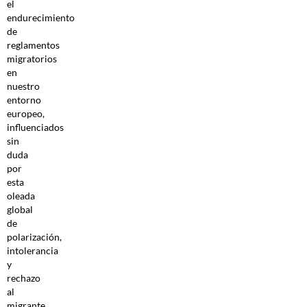
el
endurecimiento
de
reglamentos
migratorios
en
nuestro
entorno
europeo,
influenciados
sin
duda
por
esta
oleada
global
de
polarización,
intolerancia
y
rechazo
al
migrante