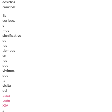
derechos
humanos
Es
curioso,
y
muy
significativo
de
los
tiempos
en
los
que
vivimos,
que
la
visita
del
papa
León
XIV
a