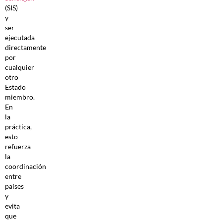
(SIS)
y
ser
ejecutada
directamente
por
cualquier
otro
Estado
miembro.
En
la
práctica,
esto
refuerza
la
coordinación
entre
países
y
evita
que