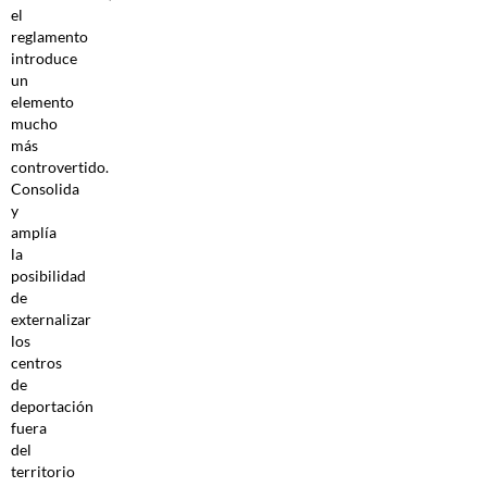
el
reglamento
introduce
un
elemento
mucho
más
controvertido.
Consolida
y
amplía
la
posibilidad
de
externalizar
los
centros
de
deportación
fuera
del
territorio