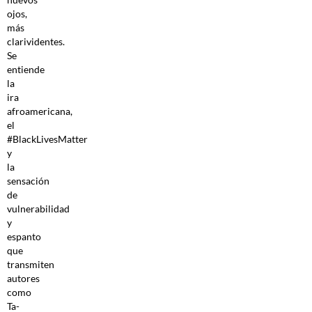
ojos,
más
clarividentes.
Se
entiende
la
ira
afroamericana,
el
#BlackLivesMatter
y
la
sensación
de
vulnerabilidad
y
espanto
que
transmiten
autores
como
Ta-