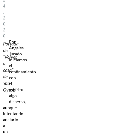
4
,
2
0
2
0
Por
Portada
Ángeles
de
Jurado.
“Volver
Iniciamos
a
el
casa”,
confinamiento
de
con
Yaa
el
Gyasi.
espíritu
algo
disperso,
aunque
intentando
anclarlo
a
un