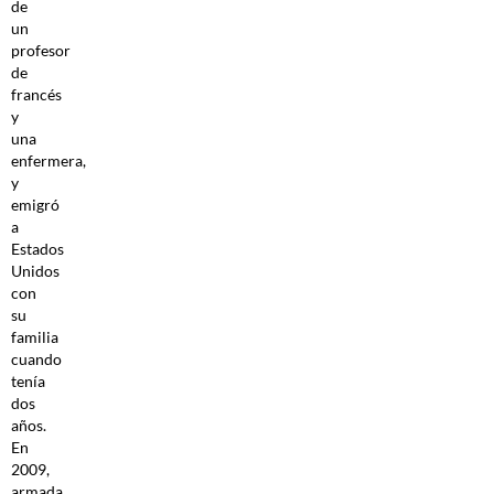
de
un
profesor
de
francés
y
una
enfermera,
y
emigró
a
Estados
Unidos
con
su
familia
cuando
tenía
dos
años.
En
2009,
armada