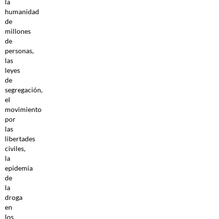
la
humanidad
de
millones
de
personas,
las
leyes
de
segregación,
el
movimiento
por
las
libertades
civiles,
la
epidemia
de
la
droga
en
los