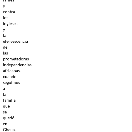
y
contra
los
ingleses
y
la
efervescencia
de
las
prometedoras
independencias
africanas,
cuando
seguimos
a
la
familia
que
se
quedó
en
Ghana.