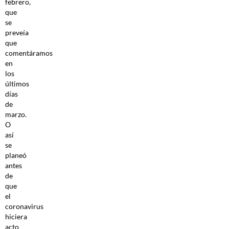
febrero,
que
se
preveía
que
comentáramos
en
los
últimos
días
de
marzo.
O
así
se
planeó
antes
de
que
el
coronavirus
hiciera
acto