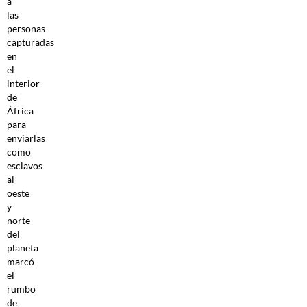
a
las
personas
capturadas
en
el
interior
de
África
para
enviarlas
como
esclavos
al
oeste
y
norte
del
planeta
marcó
el
rumbo
de