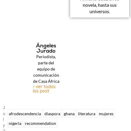
novela, hasta sus
universos.
Ángeles
Jurado
Periodista,
parte del
equipo de
comunicación
de Casa África
> ver todos
los post
J
U
afrodescendencia
diaspora
ghana
literatura
mujeres
L
nigeria
recommendation
Y
2