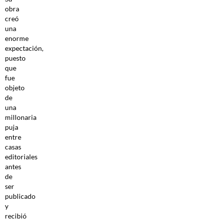
obra
creó
una
enorme
expectación,
puesto
que
fue
objeto
de
una
millonaria
puja
entre
casas
editoriales
antes
de
ser
publicado
y
recibió