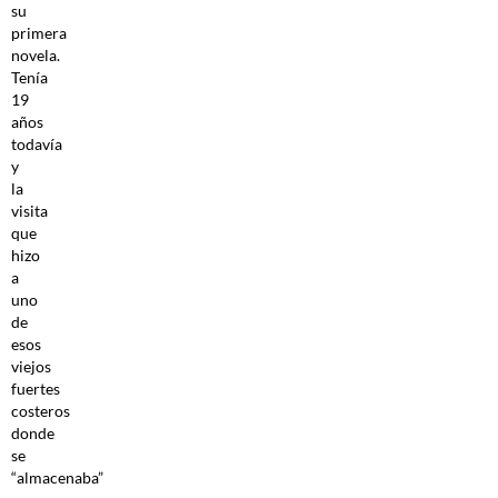
su
primera
novela.
Tenía
19
años
todavía
y
la
visita
que
hizo
a
uno
de
esos
viejos
fuertes
costeros
donde
se
“almacenaba”