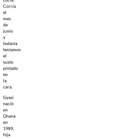
Corría
el
mes
de
junio
y
todavía
teníamos
el
susto
pintado
en
la
cara.
Gyasi
nació
en
Ghana
en
1989,
hija