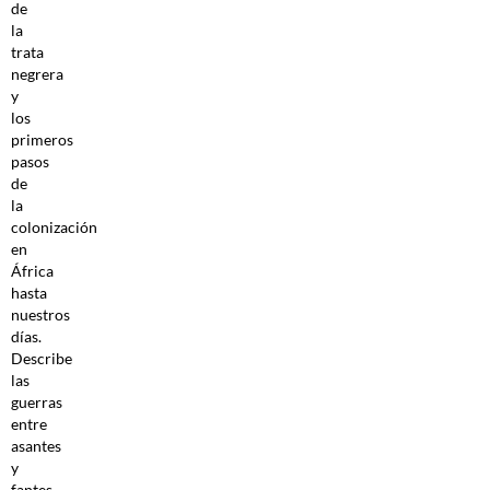
de
la
trata
negrera
y
los
primeros
pasos
de
la
colonización
en
África
hasta
nuestros
días.
Describe
las
guerras
entre
asantes
y
fantes