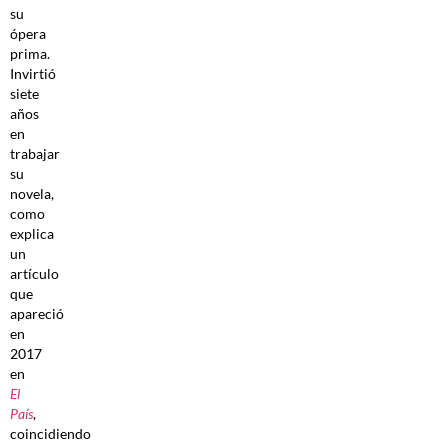
su
ópera
prima.
Invirtió
siete
años
en
trabajar
su
novela,
como
explica
un
artículo
que
apareció
en
2017
en
El
País
,
coincidiendo