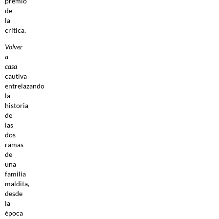
premio
de
la
crítica.
Volver
a
casa
cautiva
entrelazando
la
historia
de
las
dos
ramas
de
una
familia
maldita,
desde
la
época