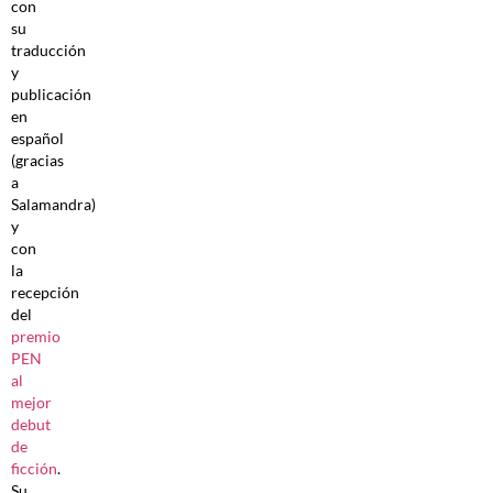
con
su
traducción
y
publicación
en
español
(gracias
a
Salamandra)
y
con
la
recepción
del
premio
PEN
al
mejor
debut
de
ficción
.
Su