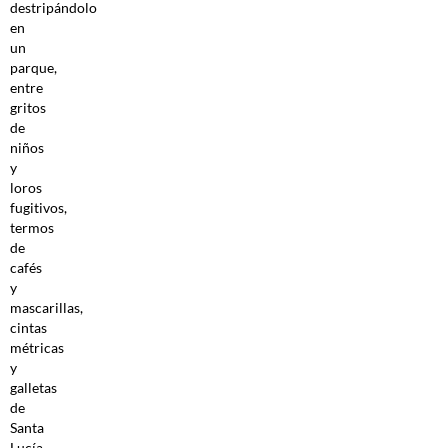
destripándolo
en
un
parque,
entre
gritos
de
niños
y
loros
fugitivos,
termos
de
cafés
y
mascarillas,
cintas
métricas
y
galletas
de
Santa
Lucía.