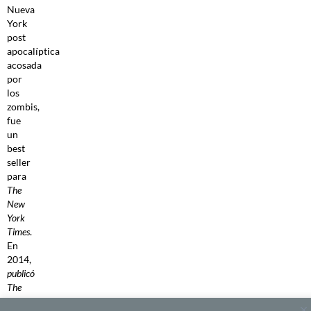
Nueva
York
post
apocalíptica
acosada
por
los
zombis,
fue
un
best
seller
para
The
New
York
Times
.
En
2014,
publicó
The
Noble