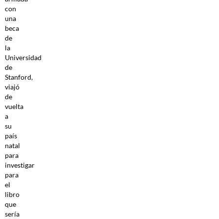
con
una
beca
de
la
Universidad
de
Stanford,
viajó
de
vuelta
a
su
país
natal
para
investigar
para
el
libro
que
sería