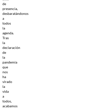
de
presencia,
desbaratándonos
a
todos
la
agenda.
Tras
la
declaración
de
la
pandemia
que
nos
ha
virado
la
vida
a
todos,
acabamos