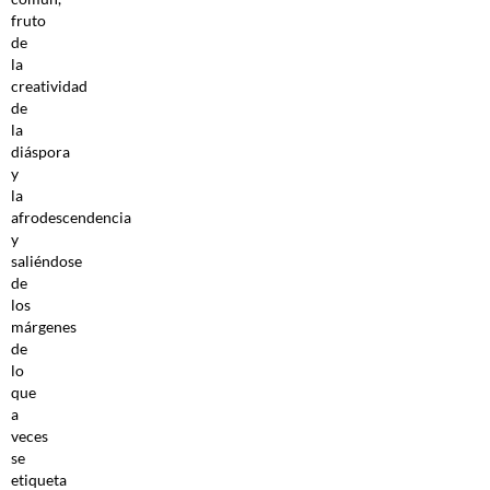
fruto
de
la
creatividad
de
la
diáspora
y
la
afrodescendencia
y
saliéndose
de
los
márgenes
de
lo
que
a
veces
se
etiqueta