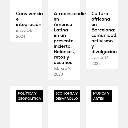
Convivencia
Afrodescendientes
Cultura
e
en
africana
integración
América
en
Latina
Barcelona:
mayo 14,
en un
comunidad,
2024
presente
activismo
incierto.
y
Balances,
divulgación
retos y
agosto 16,
desafíos
2022
febrero 9,
2023
POLÍTICA Y
ECONOMÍA Y
MÚSICA Y
GEOPOLÍTICA
DESARROLLO
ARTES