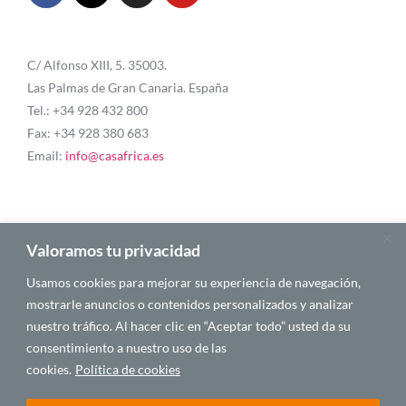
C/ Alfonso XIII, 5. 35003.
Las Palmas de Gran Canaria. España
Tel.: +34 928 432 800
Fax: +34 928 380 683
Email:
info@casafrica.es
Blog
Valoramos tu privacidad
Usamos cookies para mejorar su experiencia de navegación,
Quiénes somos
mostrarle anuncios o contenidos personalizados y analizar
nuestro tráfico. Al hacer clic en “Aceptar todo” usted da su
Autores
consentimiento a nuestro uso de las
Español
cookies.
Política de cookies