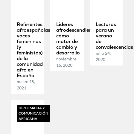
Referentes
Líderes
Lecturas
afroespañolas:
afrodescendientes
para un
voces
como
verano
femeninas
motor de
de
(y
cambio y
convalescencias
feministas)
desarrollo
julio 24,
de la
noviembre
2020
comunidad
16, 2020
afro en
España
marzo 15,
2021
DIPLOMACIA Y
COMUNICACIÓN
AFRICANA