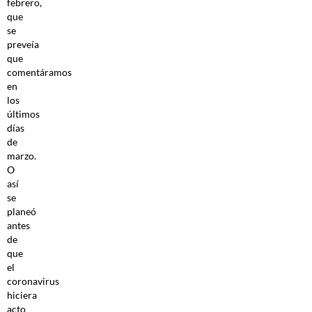
febrero,
que
se
preveía
que
comentáramos
en
los
últimos
días
de
marzo.
O
así
se
planeó
antes
de
que
el
coronavirus
hiciera
acto