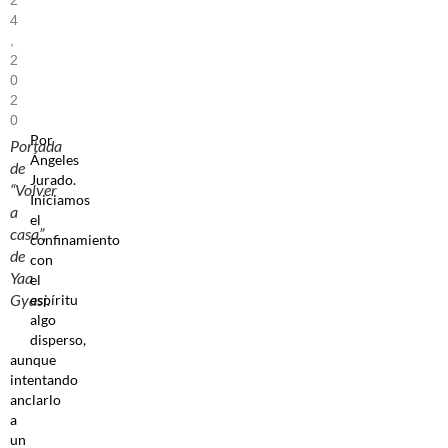
4
,
2
0
2
0
Por
Portada
Ángeles
de
Jurado.
“Volver
Iniciamos
a
el
casa”,
confinamiento
de
con
Yaa
el
Gyasi.
espíritu
algo
disperso,
aunque
intentando
anclarlo
a
un