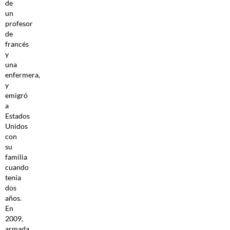
de
un
profesor
de
francés
y
una
enfermera,
y
emigró
a
Estados
Unidos
con
su
familia
cuando
tenía
dos
años.
En
2009,
armada