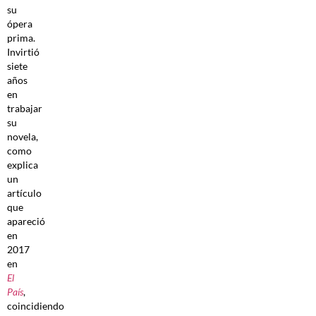
su
ópera
prima.
Invirtió
siete
años
en
trabajar
su
novela,
como
explica
un
artículo
que
apareció
en
2017
en
El
País
,
coincidiendo