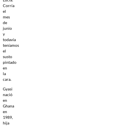
Corría
el
mes
de
junio
y
todavía
teníamos
el
susto
pintado
en
la
cara.
Gyasi
nació
en
Ghana
en
1989,
hija