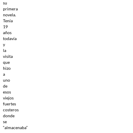
su
primera
novela.
Tenía
19
años
todavía
y
la
visita
que
hizo
a
uno
de
esos
viejos
fuertes
costeros
donde
se
“almacenaba”