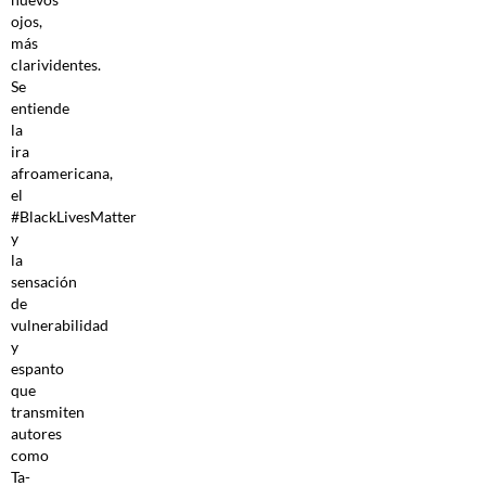
ojos,
más
clarividentes.
Se
entiende
la
ira
afroamericana,
el
#BlackLivesMatter
y
la
sensación
de
vulnerabilidad
y
espanto
que
transmiten
autores
como
Ta-