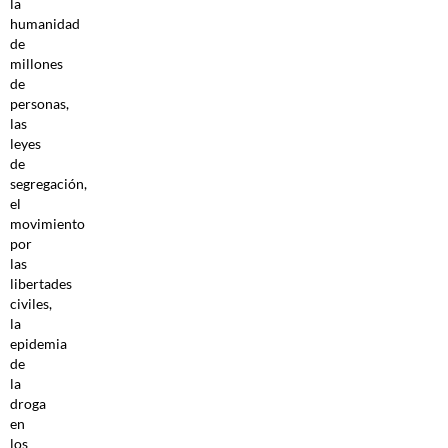
la
humanidad
de
millones
de
personas,
las
leyes
de
segregación,
el
movimiento
por
las
libertades
civiles,
la
epidemia
de
la
droga
en
los