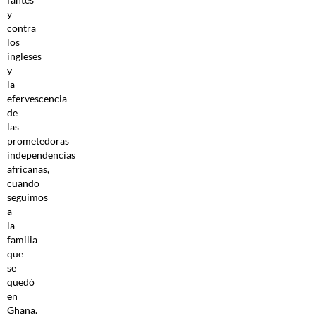
y
contra
los
ingleses
y
la
efervescencia
de
las
prometedoras
independencias
africanas,
cuando
seguimos
a
la
familia
que
se
quedó
en
Ghana.