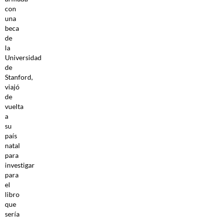
con
una
beca
de
la
Universidad
de
Stanford,
viajó
de
vuelta
a
su
país
natal
para
investigar
para
el
libro
que
sería