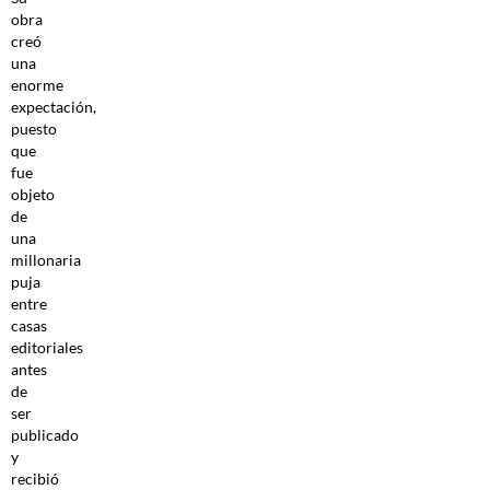
obra
creó
una
enorme
expectación,
puesto
que
fue
objeto
de
una
millonaria
puja
entre
casas
editoriales
antes
de
ser
publicado
y
recibió