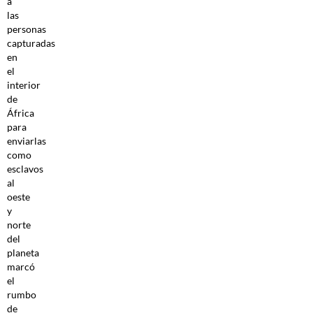
a
las
personas
capturadas
en
el
interior
de
África
para
enviarlas
como
esclavos
al
oeste
y
norte
del
planeta
marcó
el
rumbo
de