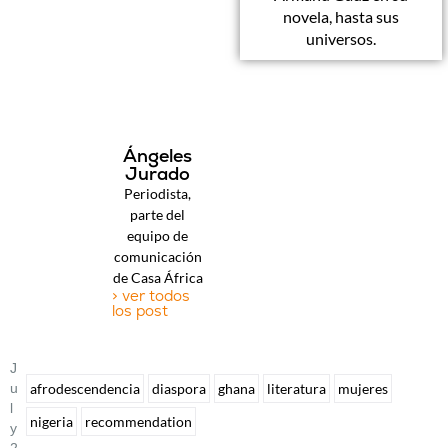
novela, hasta sus
universos.
Ángeles
Jurado
Periodista,
parte del
equipo de
comunicación
de Casa África
> ver todos
los post
J
U
afrodescendencia
diaspora
ghana
literatura
mujeres
L
nigeria
recommendation
Y
2