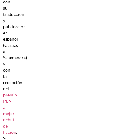
con
su
traducción
y
publicación
en
español
(gracias
a
Salamandra)
y
con
la
recepción
del
premio
PEN
al
mejor
debut
de
ficción
.
Su