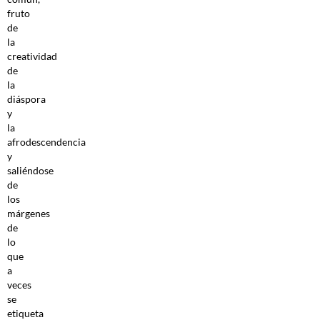
fruto
de
la
creatividad
de
la
diáspora
y
la
afrodescendencia
y
saliéndose
de
los
márgenes
de
lo
que
a
veces
se
etiqueta