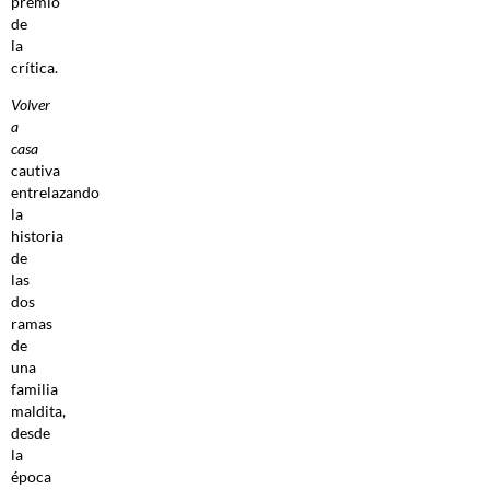
premio
de
la
crítica.
Volver
a
casa
cautiva
entrelazando
la
historia
de
las
dos
ramas
de
una
familia
maldita,
desde
la
época