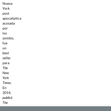
Nueva
York
post
apocalíptica
acosada
por
los
zombis,
fue
un
best
seller
para
The
New
York
Times
.
En
2014,
publicó
The
Noble