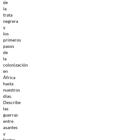
de
la
trata
negrera
y
los
primeros
pasos
de
la
colonización
en
África
hasta
nuestros
días.
Describe
las
guerras
entre
asantes
y
fantes