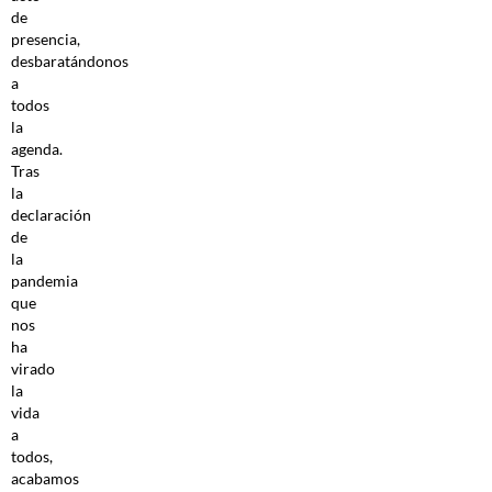
de
presencia,
desbaratándonos
a
todos
la
agenda.
Tras
la
declaración
de
la
pandemia
que
nos
ha
virado
la
vida
a
todos,
acabamos