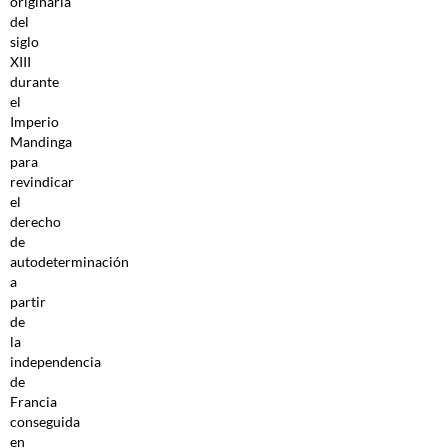
originaria
del
siglo
XIII
durante
el
Imperio
Mandinga
para
revindicar
el
derecho
de
autodeterminación
a
partir
de
la
independencia
de
Francia
conseguida
en