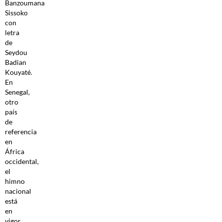
Banzoumana
Sissoko
con
letra
de
Seydou
Badian
Kouyaté.
En
Senegal,
otro
país
de
referencia
en
África
occidental,
el
himno
nacional
está
en
vigor