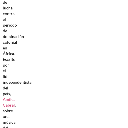
de
lucha
contra
el
periodo
de
dominación
colonial
en
África.
Escrito
por
el
líder
independentista
del
país,
Amílcar
Cabral
,
sobre
una
música
del