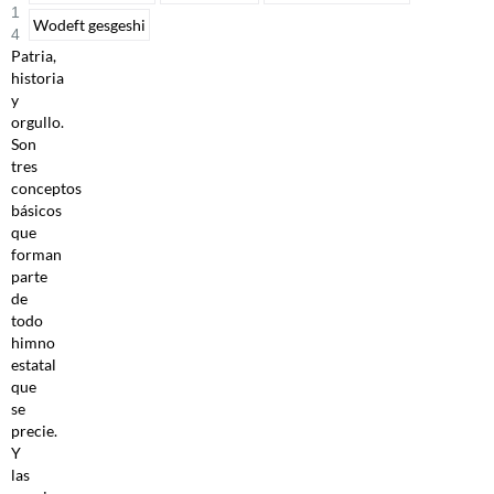
1
Wodeft gesgeshi
4
Patria,
historia
y
orgullo.
Son
tres
conceptos
básicos
que
forman
parte
de
todo
himno
estatal
que
se
precie.
Y
las