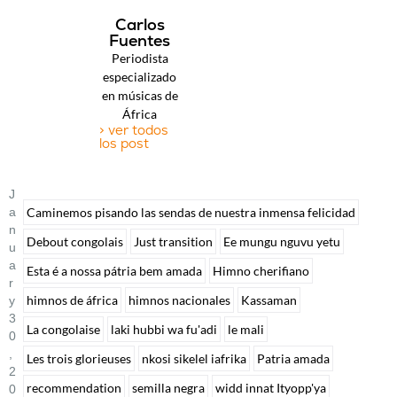
Carlos
Fuentes
Periodista
especializado
en músicas de
África
> ver todos
los post
J
A
Caminemos pisando las sendas de nuestra inmensa felicidad
N
Debout congolais
Just transition
Ee mungu nguvu yetu
U
A
Esta é a nossa pátria bem amada
Himno cherifiano
R
himnos de áfrica
himnos nacionales
Kassaman
Y
3
La congolaise
laki hubbi wa fu'adi
le mali
0
,
Les trois glorieuses
nkosi sikelel iafrika
Patria amada
2
recommendation
semilla negra
widd innat Ityopp'ya
0