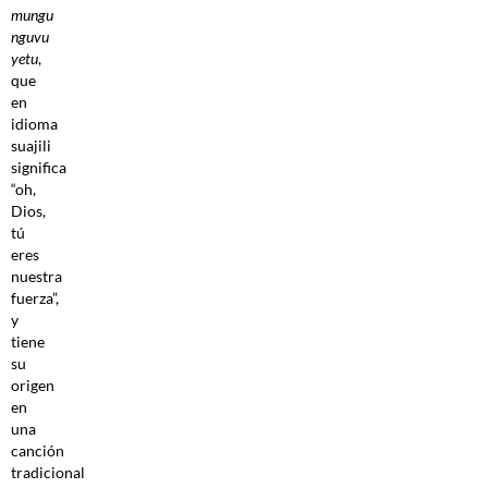
mungu
nguvu
yetu
,
que
en
idioma
suajili
significa
“oh,
Dios,
tú
eres
nuestra
fuerza”,
y
tiene
su
origen
en
una
canción
tradicional