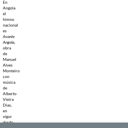
En
Angola
el
himno
nacional
es
Avante
Angola
,
obra
de
Manuel
Alves
Monteiro
con
música
de
Alberto
Vieira
Dias,
en
vigor
desde
la