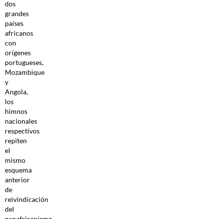
dos
grandes
países
africanos
con
orígenes
portugueses,
Mozambique
y
Angola,
los
himnos
nacionales
respectivos
repiten
el
mismo
esquema
anterior
de
reivindicación
del
panafricanismo