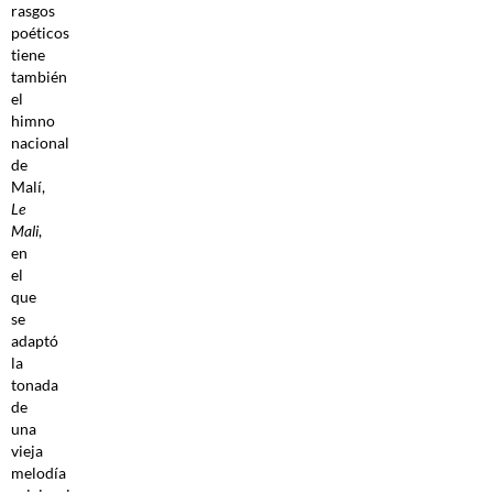
rasgos
poéticos
tiene
también
el
himno
nacional
de
Malí,
Le
Mali
,
en
el
que
se
adaptó
la
tonada
de
una
vieja
melodía