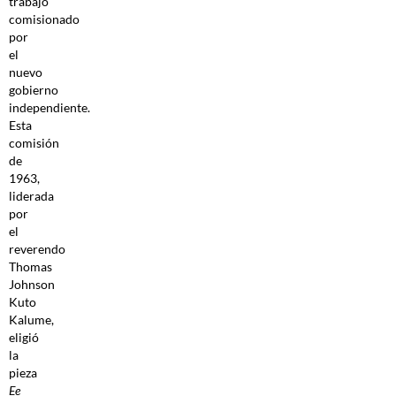
trabajo
comisionado
por
el
nuevo
gobierno
independiente.
Esta
comisión
de
1963,
liderada
por
el
reverendo
Thomas
Johnson
Kuto
Kalume,
eligió
la
pieza
Ee