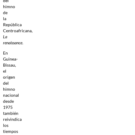
del
himno
de
la
República
Centroafricana,
La
renaissance
.
En
Guinea-
Bissau,
el
origen
del
himno
nacional
desde
1975
también
reivindica
los
tiempos