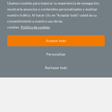
Usamos cookies para mejorar su experiencia de navegación,
mostrarle anuncios o contenidos personalizados y analizar
nuestro tráfico. Al hacer clic en “Aceptar todo” usted da su
consentimiento a nuestro uso de las
cookies.
Política de cookies
Aceptar todo
C/ Alfonso XIII, 5. 35003.
Las Palmas de Gran Canaria. España
Personalizar
Tel.: +34 928 432 800
Fax: +34 928 380 683
Email:
info@casafrica.es
Rechazar todo
Blog
About Us