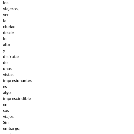
los
viajeros,
ver
la
ciudad
desde
lo
alto
y
disfrutar
de
unas
vistas
impresionantes
es
algo
imprescindible
en
sus
viajes.
Sin
embargo,