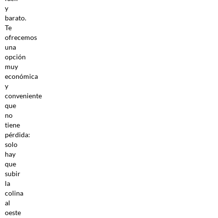
y
barato.
Te
ofrecemos
una
opción
muy
económica
y
conveniente
que
no
tiene
pérdida:
solo
hay
que
subir
la
colina
al
oeste