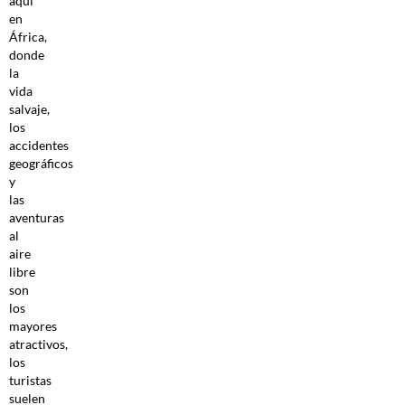
aquí
en
África,
donde
la
vida
salvaje,
los
accidentes
geográficos
y
las
aventuras
al
aire
libre
son
los
mayores
atractivos,
los
turistas
suelen