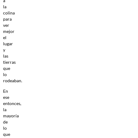
a
la
colina
para
ver
mejor
el
lugar
y
las
tierras
que
lo
rodeaban.
En
ese
entonces,
la
mayoría
de
lo
que