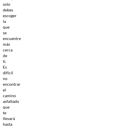
solo
debes
escoger
la
que
se
encuentre
más
cerca
de
ti.
Es
difícil
no
encontrar
el
camino
asfaltado
que
te
llevará
hasta