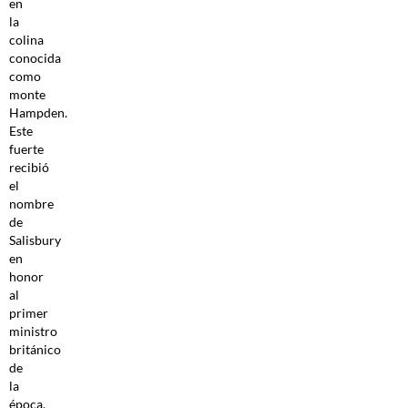
en
la
colina
conocida
como
monte
Hampden.
Este
fuerte
recibió
el
nombre
de
Salisbury
en
honor
al
primer
ministro
británico
de
la
época.