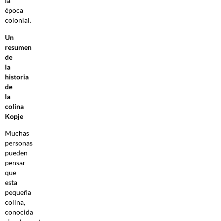
la
época
colonial.
Un
resumen
de
la
historia
de
la
colina
Kopje
Muchas
personas
pueden
pensar
que
esta
pequeña
colina,
conocida