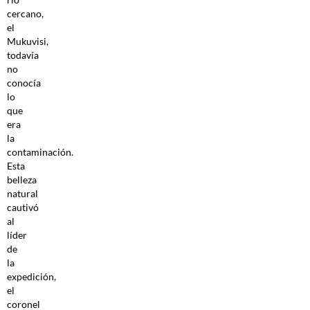
cercano,
el
Mukuvisi,
todavía
no
conocía
lo
que
era
la
contaminación.
Esta
belleza
natural
cautivó
al
líder
de
la
expedición,
el
coronel