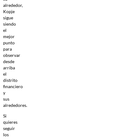
alrededor,
Kopje
sigue
siendo
el
mejor
punto
para
observar
desde
arriba
el
distrito
financiero
y
sus
alrededores.
Si
quieres
seguir
los