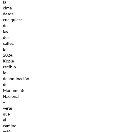
la
cima
desde
cualquiera
de
las
dos
calles.
En
2024,
Kopje
recibió
la
denominación
de
Monumento
Nacional
y
verás
que
el
camino
está