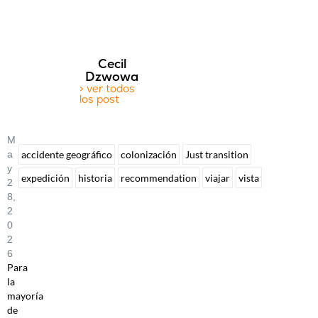
Cecil
Dzwowa
> ver todos
los post
M
A
accidente geográfico
colonización
Just transition
Y
expedición
historia
recommendation
viajar
vista
2
8,
2
0
2
6
Para
la
mayoría
de