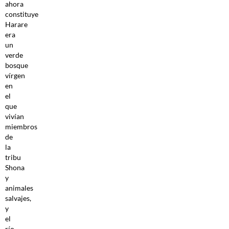
ahora
constituye
Harare
era
un
verde
bosque
vírgen
en
el
que
vivían
miembros
de
la
tribu
Shona
y
animales
salvajes,
y
el
río