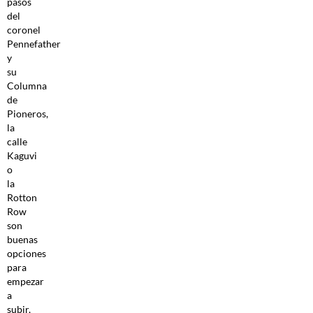
pasos
del
coronel
Pennefather
y
su
Columna
de
Pioneros,
la
calle
Kaguvi
o
la
Rotton
Row
son
buenas
opciones
para
empezar
a
subir,