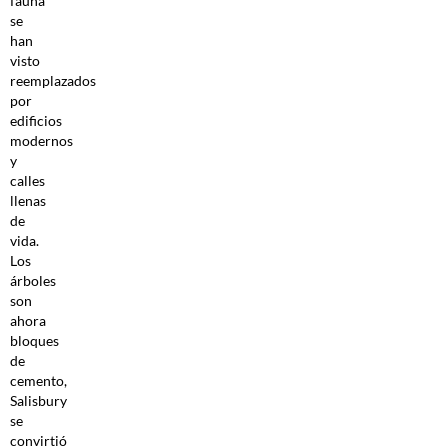
fauna
se
han
visto
reemplazados
por
edificios
modernos
y
calles
llenas
de
vida.
Los
árboles
son
ahora
bloques
de
cemento,
Salisbury
se
convirtió