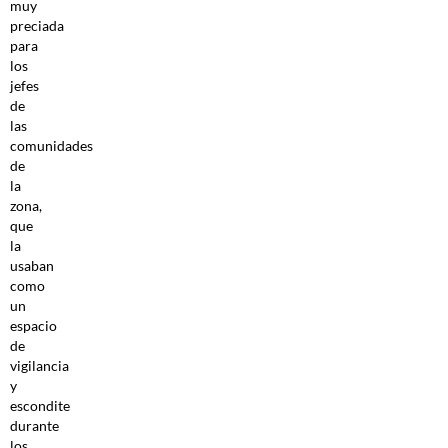
muy
preciada
para
los
jefes
de
las
comunidades
de
la
zona,
que
la
usaban
como
un
espacio
de
vigilancia
y
escondite
durante
los