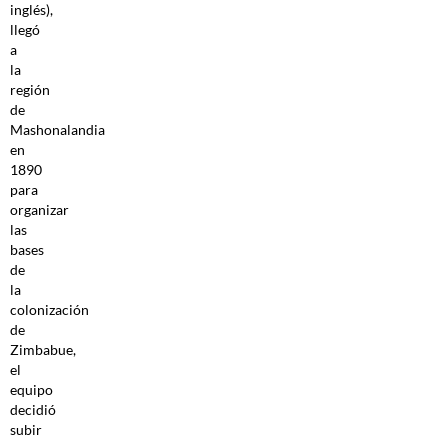
inglés),
llegó
a
la
región
de
Mashonalandia
en
1890
para
organizar
las
bases
de
la
colonización
de
Zimbabue,
el
equipo
decidió
subir