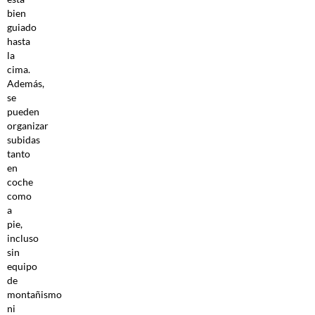
bien
guiado
hasta
la
cima.
Además,
se
pueden
organizar
subidas
tanto
en
coche
como
a
pie,
incluso
sin
equipo
de
montañismo
ni