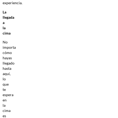
experiencia.
La
llegada
a
la
cima
No
importa
cómo
hayas
llegado
hasta
aquí,
lo
que
te
espera
en
la
cima
es