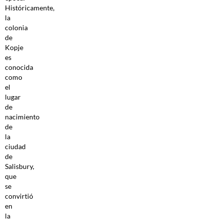
Históricamente,
la
colonia
de
Kopje
es
conocida
como
el
lugar
de
nacimiento
de
la
ciudad
de
Salisbury,
que
se
convirtió
en
la