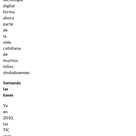
digital
forma
ahora
parte
de
la
vida
cotidiana
de
muchos
niños
zimbabuenses.
Sentando
las
bases
Ya
en
2010,
las
TIC
eran