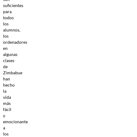
suficientes
para
todos
los
alumnos,
los
ordenadores
en
algunas
clases
de
Zimbabue
han
hecho
la
vida
más
fácil
y
emocionante
a
los