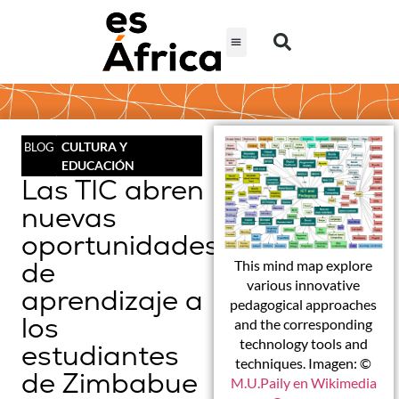
CULTURA Y
BLOG
EDUCACIÓN
Las TIC abren
nuevas
oportunidades
de
This mind map explore
various innovative
aprendizaje a
pedagogical approaches
los
and the corresponding
technology tools and
estudiantes
techniques. Imagen: ©
de Zimbabue
M.U.Paily en Wikimedia