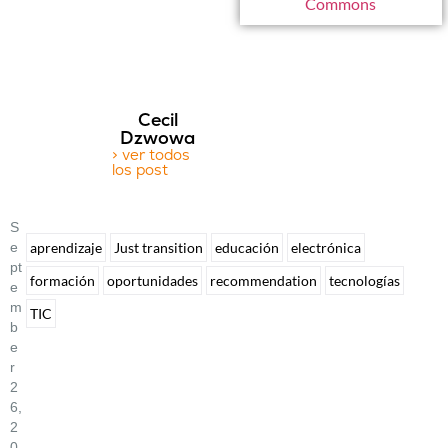
Commons
Cecil
Dzwowa
> ver todos
los post
S
E
aprendizaje
Just transition
educación
electrónica
Pt
formación
oportunidades
recommendation
tecnologías
E
M
TIC
B
E
R
2
6,
2
0