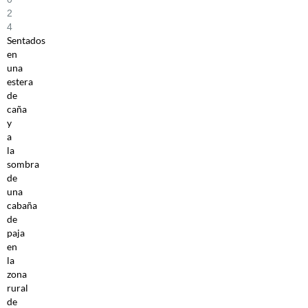
2
4
Sentados
en
una
estera
de
caña
y
a
la
sombra
de
una
cabaña
de
paja
en
la
zona
rural
de