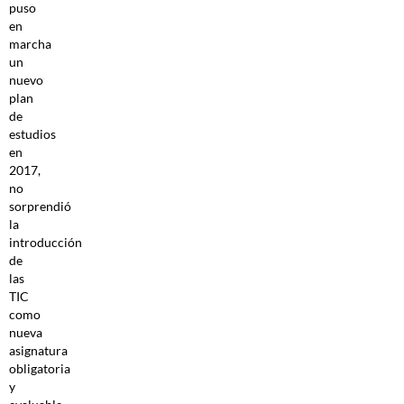
puso
en
marcha
un
nuevo
plan
de
estudios
en
2017,
no
sorprendió
la
introducción
de
las
TIC
como
nueva
asignatura
obligatoria
y