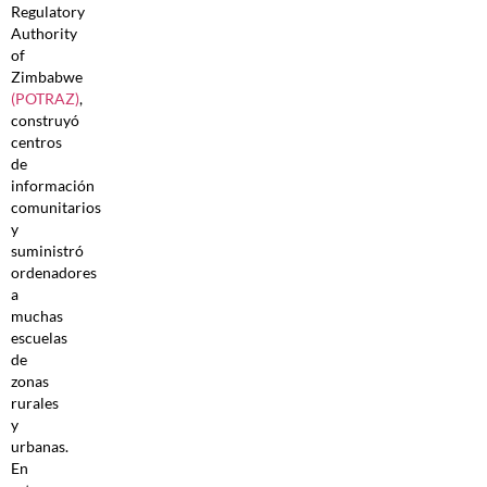
Regulatory
Authority
of
Zimbabwe
(POTRAZ)
,
construyó
centros
de
información
comunitarios
y
suministró
ordenadores
a
muchas
escuelas
de
zonas
rurales
y
urbanas.
En