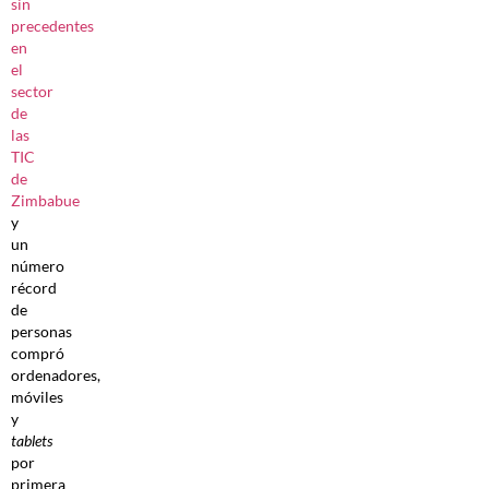
sin
precedentes
en
el
sector
de
las
TIC
de
Zimbabue
y
un
número
récord
de
personas
compró
ordenadores,
móviles
y
tablets
por
primera