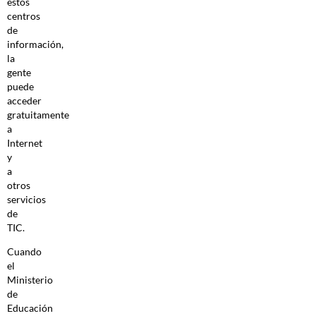
estos
centros
de
información,
la
gente
puede
acceder
gratuitamente
a
Internet
y
a
otros
servicios
de
TIC.
Cuando
el
Ministerio
de
Educación