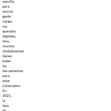
sencillo
para
mucha
gente
cargar
sus
aparatos
digitales.
Hoy,
muchos
zimbabuenses
tienen
todas
las
herramientas
para
estar
conectados.
En
2023,
la
tasa
de