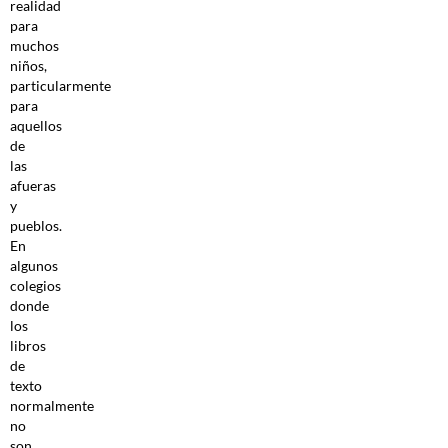
realidad
para
muchos
niños,
particularmente
para
aquellos
de
las
afueras
y
pueblos.
En
algunos
colegios
donde
los
libros
de
texto
normalmente
no
son