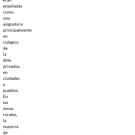
enseñadas
como
una
asignatura
principalmente
en
colegios
de
la
élite
privados,
en
ciudades
y
pueblos.
En
las
zonas
rurales,
la
mayoría
de