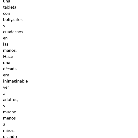
una
tableta
con
bolígrafos
y
cuadernos
en
las
manos.
Hace
una
década
era
inimaginable
ver
a
adultos,
y
mucho
menos
a
niños,
usando