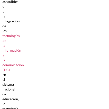
asequibles
y
a
la
integración
de
las
tecnologías
de
la
información
y
la
comunicación
(TIC)
en
el
sistema
nacional
de
educación,
la
tecnología