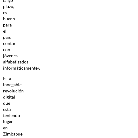
largo
plazo,
es
bueno
para
el
país
contar
con
jóvenes
alfabetizados
informáticamente».
Esta
innegable
revolución
digital
que
está
teniendo
lugar
en
Zimbabue