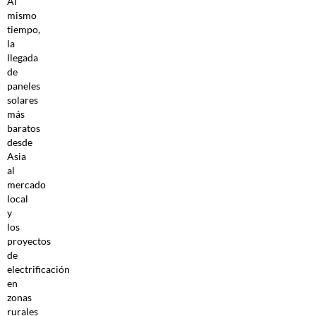
Al
mismo
tiempo,
la
llegada
de
paneles
solares
más
baratos
desde
Asia
al
mercado
local
y
los
proyectos
de
electrificación
en
zonas
rurales