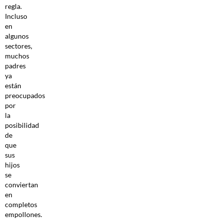
regla.
Incluso
en
algunos
sectores,
muchos
padres
ya
están
preocupados
por
la
posibilidad
de
que
sus
hijos
se
conviertan
en
completos
empollones.