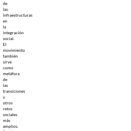
de
las
infraestructuras
en
la
integración
social.
El
movimiento
también
sirve
como
metáfora
de
las
transiciones
y
otros
retos
sociales
más
amplios.