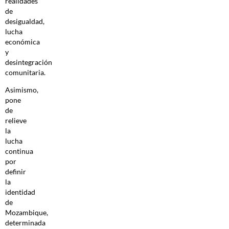
realidades
de
desigualdad,
lucha
económica
y
desintegración
comunitaria.
Asimismo,
pone
de
relieve
la
lucha
continua
por
definir
la
identidad
de
Mozambique,
determinada