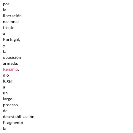
por
la
liberación
nacional
frente
a
Portugal,
y
la
oposición
armada,
Renamo
,
dio
lugar
a
un
largo
proceso
de
desestabilización.
Fragmentó
la