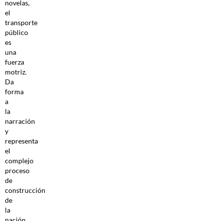
novelas,
el
transporte
público
es
una
fuerza
motriz.
Da
forma
a
la
narración
y
representa
el
complejo
proceso
de
construcción
de
la
nación.