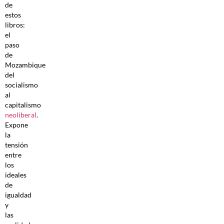
de
estos
libros:
el
paso
de
Mozambique
del
socialismo
al
capitalismo
neoliberal
.
Expone
la
tensión
entre
los
ideales
de
igualdad
y
las