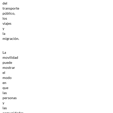
del
transporte
público,
los
viajes
y
la
migración.
La
movilidad
puede
mostrar
el
modo
en
que
las
personas
y
las
comunidades