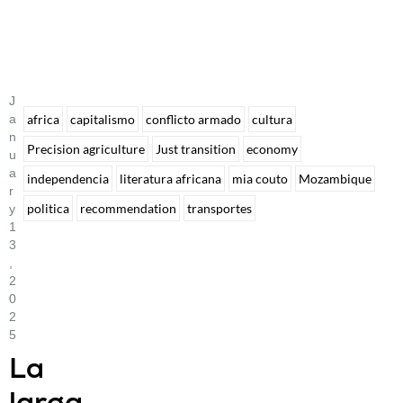
J
A
africa
capitalismo
conflicto armado
cultura
N
Precision agriculture
Just transition
economy
U
A
independencia
literatura africana
mia couto
Mozambique
R
politica
recommendation
transportes
Y
1
3
,
2
0
2
5
La
larga