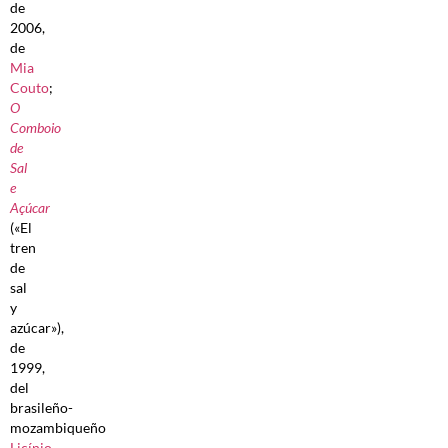
de
2006,
de
Mia
Couto
;
O
Comboio
de
Sal
e
Açúcar
(«El
tren
de
sal
y
azúcar»),
de
1999,
del
brasileño-
mozambiqueño
Licínio