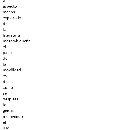
un
aspecto
menos
explorado
de
la
literatura
mozambiqueña:
el
papel
de
la
movilidad,
es
decir,
cómo
se
desplaza
la
gente,
incluyendo
el
uso