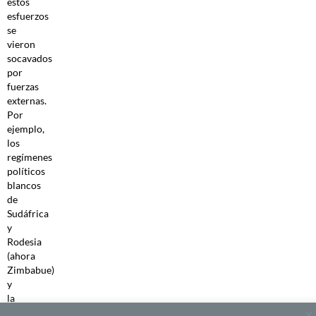
estos
esfuerzos
se
vieron
socavados
por
fuerzas
externas.
Por
ejemplo,
los
regímenes
políticos
blancos
de
Sudáfrica
y
Rodesia
(ahora
Zimbabue)
y
la
devastadora