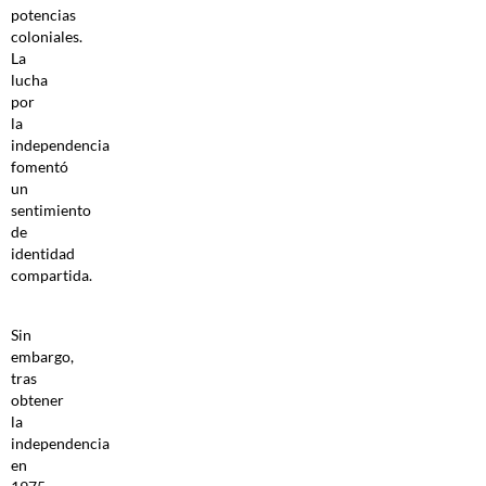
potencias
coloniales.
La
lucha
por
la
independencia
fomentó
un
sentimiento
de
identidad
compartida.
Sin
embargo,
tras
obtener
la
independencia
en