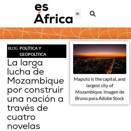
POLÍTICA Y
BLOG
GEOPOLÍTICA
La larga
lucha de
Mozambique
Maputo is the capital, and
largest city of
por construir
Mozambique. Imagen de
una nación a
Bruno para Adobe Stock
través de
cuatro
novelas