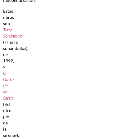
independización.
Estas
obras
son
Terra
Sonâmbula
(«Tierra
sonámbula»),
de
1992,
y
O
Outro
Pé
da
Sereia
(«El
otro
pie
de
la
sirena»),