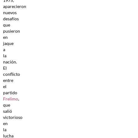
1975,
aparecieron
nuevos
desafíos
que
pusieron
en
jaque
a
la
nación.
El
conflicto
entre
el
partido
Frelimo
,
que
salió
victorioso
en
la
lucha