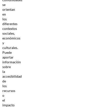
se
orientan
en
los
diferentes
contextos
sociales,
económicos
y
culturales.
Puede
aportar
información
sobre
la
accesibilidad
de
los
recursos
o
el
impacto