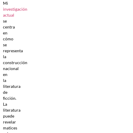
Mi
investigación
actual
se
centra
en
cómo
se
representa
la
construcción
nacional
en
la
literatura
de
ficción.
La
literatura
puede
revelar
matices