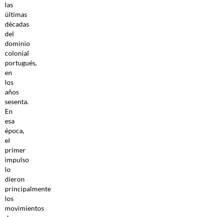
las
últimas
décadas
del
dominio
colonial
portugués,
en
los
años
sesenta.
En
esa
época,
el
primer
impulso
lo
dieron
principalmente
los
movimientos