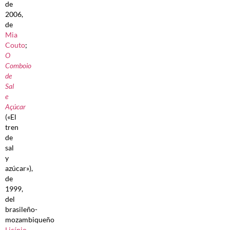
de
2006,
de
Mia
Couto
;
O
Comboio
de
Sal
e
Açúcar
(«El
tren
de
sal
y
azúcar»),
de
1999,
del
brasileño-
mozambiqueño
Licínio