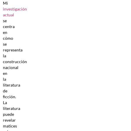
Mi
investigación
actual
se
centra
en
cómo
se
representa
la
construcción
nacional
en
la
literatura
de
ficción.
La
literatura
puede
revelar
matices