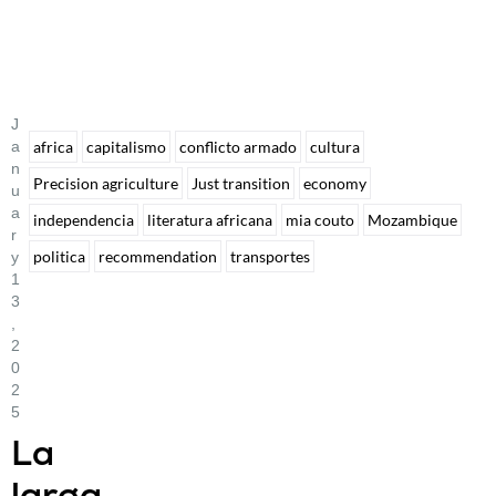
J
A
africa
capitalismo
conflicto armado
cultura
N
Precision agriculture
Just transition
economy
U
A
independencia
literatura africana
mia couto
Mozambique
R
politica
recommendation
transportes
Y
1
3
,
2
0
2
5
La
larga