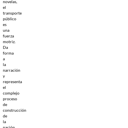
novelas,
el
transporte
público
es
una
fuerza
motriz.
Da
forma
a
la
narración
y
representa
el
complejo
proceso
de
construcción
de
la
nación.