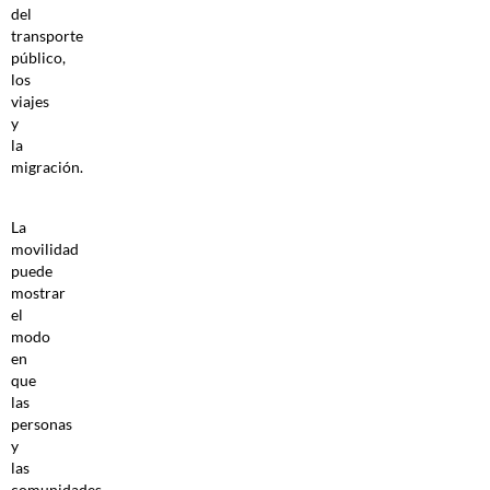
del
transporte
público,
los
viajes
y
la
migración.
La
movilidad
puede
mostrar
el
modo
en
que
las
personas
y
las
comunidades