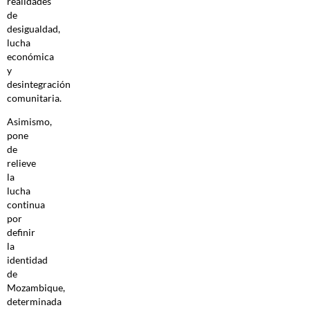
realidades
de
desigualdad,
lucha
económica
y
desintegración
comunitaria.
Asimismo,
pone
de
relieve
la
lucha
continua
por
definir
la
identidad
de
Mozambique,
determinada