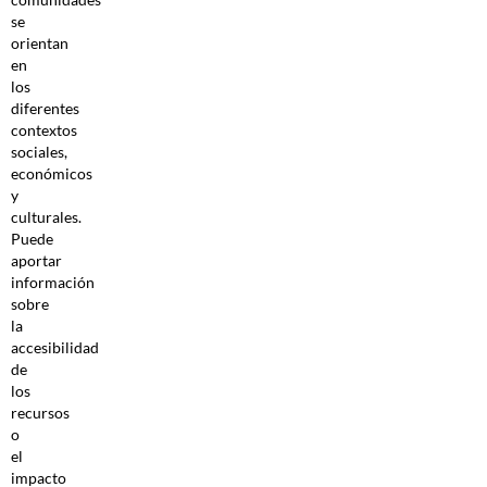
se
orientan
en
los
diferentes
contextos
sociales,
económicos
y
culturales.
Puede
aportar
información
sobre
la
accesibilidad
de
los
recursos
o
el
impacto