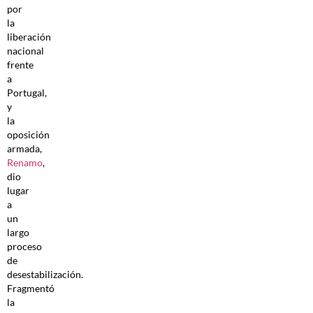
por
la
liberación
nacional
frente
a
Portugal,
y
la
oposición
armada,
Renamo
,
dio
lugar
a
un
largo
proceso
de
desestabilización.
Fragmentó
la