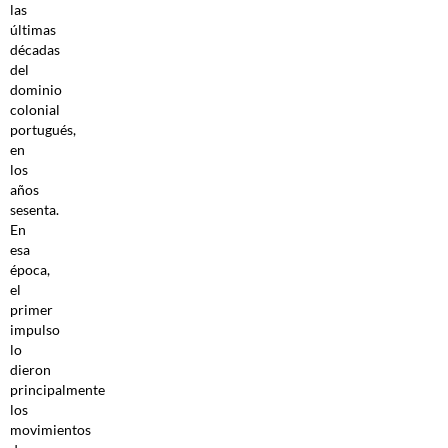
las
últimas
décadas
del
dominio
colonial
portugués,
en
los
años
sesenta.
En
esa
época,
el
primer
impulso
lo
dieron
principalmente
los
movimientos