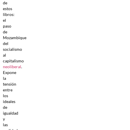
de
estos
libros:
el
paso
de
Mozambique
del
socialismo
al
capitalismo
neoliberal
.
Expone
la
tensión
entre
los
ideales
de
igualdad
y
las