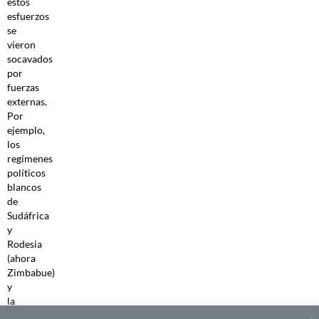
estos
esfuerzos
se
vieron
socavados
por
fuerzas
externas.
Por
ejemplo,
los
regímenes
políticos
blancos
de
Sudáfrica
y
Rodesia
(ahora
Zimbabue)
y
la
devastadora