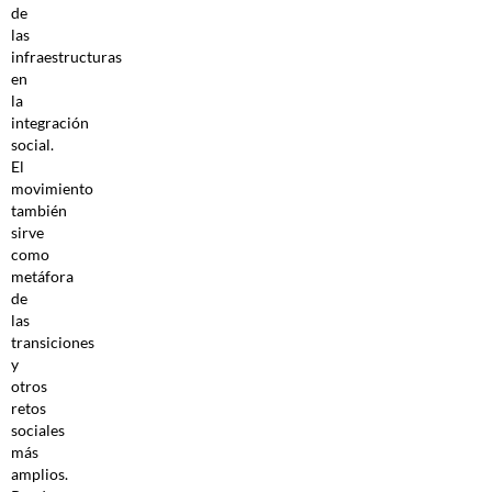
de
las
infraestructuras
en
la
integración
social.
El
movimiento
también
sirve
como
metáfora
de
las
transiciones
y
otros
retos
sociales
más
amplios.