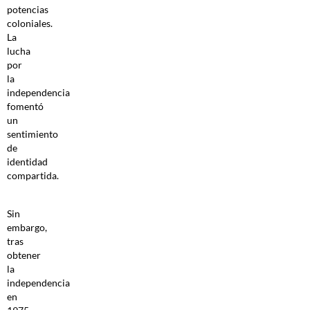
potencias
coloniales.
La
lucha
por
la
independencia
fomentó
un
sentimiento
de
identidad
compartida.
Sin
embargo,
tras
obtener
la
independencia
en