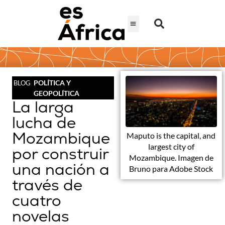
POLÍTICA Y
BLOG
GEOPOLÍTICA
La larga
lucha de
Mozambique
Maputo is the capital, and
largest city of
por construir
Mozambique. Imagen de
una nación a
Bruno para Adobe Stock
través de
cuatro
novelas