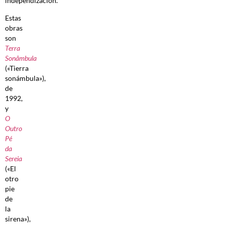
independización.
Estas
obras
son
Terra
Sonâmbula
(«Tierra
sonámbula»),
de
1992,
y
O
Outro
Pé
da
Sereia
(«El
otro
pie
de
la
sirena»),