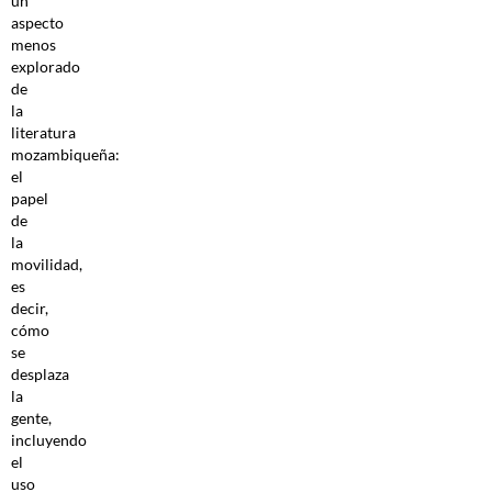
un
aspecto
menos
explorado
de
la
literatura
mozambiqueña:
el
papel
de
la
movilidad,
es
decir,
cómo
se
desplaza
la
gente,
incluyendo
el
uso