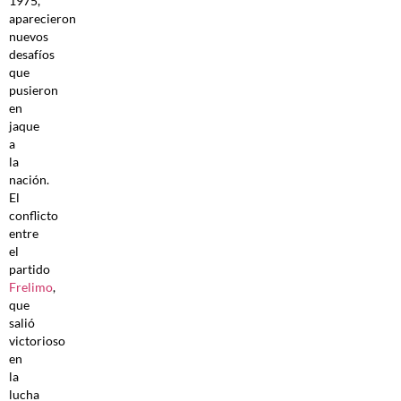
1975,
aparecieron
nuevos
desafíos
que
pusieron
en
jaque
a
la
nación.
El
conflicto
entre
el
partido
Frelimo
,
que
salió
victorioso
en
la
lucha