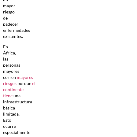
mayor
riesgo
de
padecer
enfermedades
existentes.
En
África,
las
personas
mayores
corren
mayores
riesgos
porque
el
continente
tiene
una
infraestructura
básica
limitada.
Esto
ocurre
especialmente