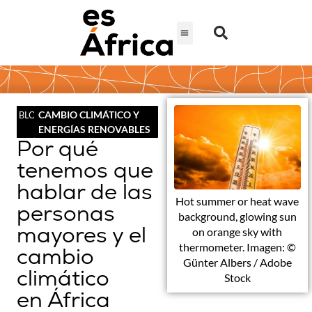
CAMBIO CLIMÁTICO Y
BLOG
ENERGÍAS RENOVABLES
Por qué
tenemos que
hablar de las
Hot summer or heat wave
personas
background, glowing sun
mayores y el
on orange sky with
thermometer. Imagen: ©
cambio
Günter Albers / Adobe
climático
Stock
en África