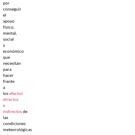
por
conseguir
el
apoyo
físico,
mental,
social
y
económico
que
necesitan
para
hacer
frente
a
los
efectos
directos
e
indirectos
de
las
condiciones
meteorológicas