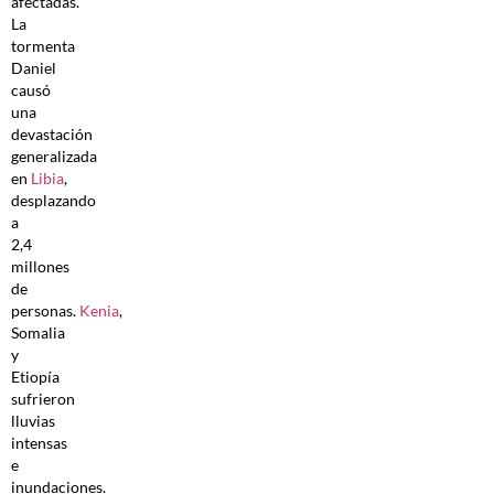
afectadas.
La
tormenta
Daniel
causó
una
devastación
generalizada
en
Libia
,
desplazando
a
2,4
millones
de
personas.
Kenia
,
Somalia
y
Etiopía
sufrieron
lluvias
intensas
e
inundaciones.