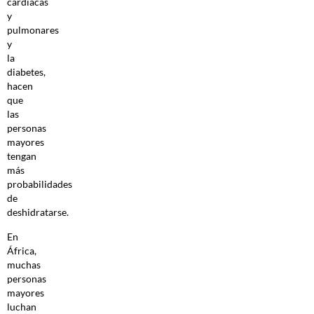
cardiacas
y
pulmonares
y
la
diabetes,
hacen
que
las
personas
mayores
tengan
más
probabilidades
de
deshidratarse.
En
África,
muchas
personas
mayores
luchan