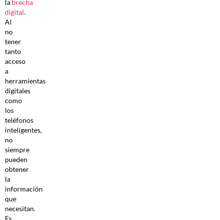
la
brecha
digital
.
Al
no
tener
tanto
acceso
a
herramientas
digitales
como
los
teléfonos
inteligentes,
no
siempre
pueden
obtener
la
información
que
necesitan.
Es