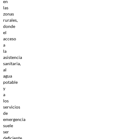
en
las
zonas
rurales,
donde
el
acceso
a
la
asistencia
sanitaria,
al
agua
potable
y
a
los
servicios
de
emergencia
suele
ser
deficiente.