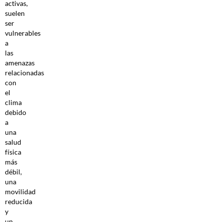
activas,
suelen
ser
vulnerables
a
las
amenazas
relacionadas
con
el
clima
debido
a
una
salud
física
más
débil,
una
movilidad
reducida
y
un