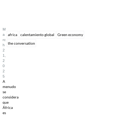
M
A
africa
calentamiento global
Green economy
Rc
the conversation
H
2
1,
2
0
2
5
A
menudo
se
considera
que
África
es