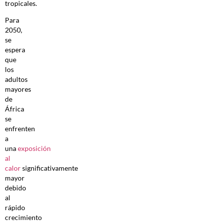
tropicales.
Para
2050,
se
espera
que
los
adultos
mayores
de
África
se
enfrenten
a
una
exposición
al
calor
significativamente
mayor
debido
al
rápido
crecimiento