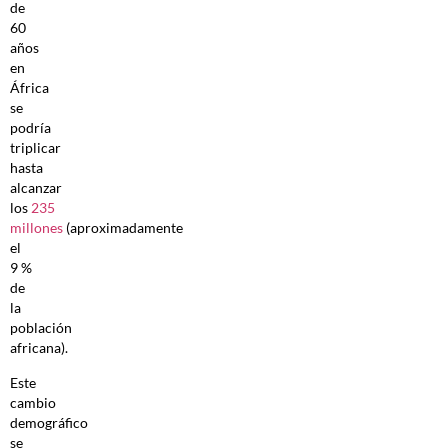
de
60
años
en
África
se
podría
triplicar
hasta
alcanzar
los
235
millones
(aproximadamente
el
9 %
de
la
población
africana).
Este
cambio
demográfico
se