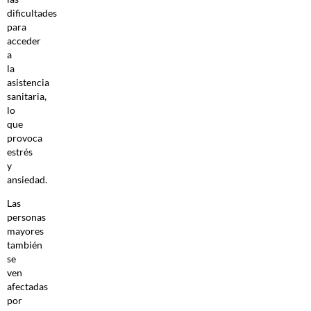
dificultades
para
acceder
a
la
asistencia
sanitaria,
lo
que
provoca
estrés
y
ansiedad.
Las
personas
mayores
también
se
ven
afectadas
por