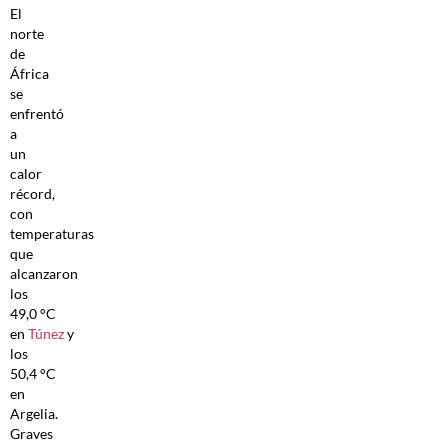
El
norte
de
África
se
enfrentó
a
un
calor
récord,
con
temperaturas
que
alcanzaron
los
49,0 °C
en
Túnez
y
los
50,4 °C
en
Argelia.
Graves