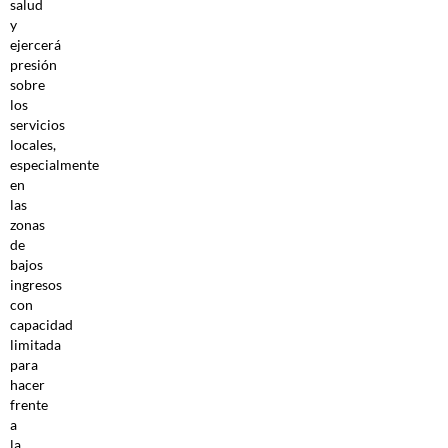
salud
y
ejercerá
presión
sobre
los
servicios
locales,
especialmente
en
las
zonas
de
bajos
ingresos
con
capacidad
limitada
para
hacer
frente
a
la