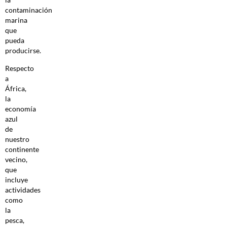
contaminación
marina
que
pueda
producirse.
Respecto
a
África,
la
economía
azul
de
nuestro
continente
vecino,
que
incluye
actividades
como
la
pesca,