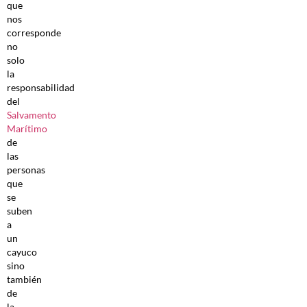
que
nos
corresponde
no
solo
la
responsabilidad
del
Salvamento
Marítimo
de
las
personas
que
se
suben
a
un
cayuco
sino
también
de
la