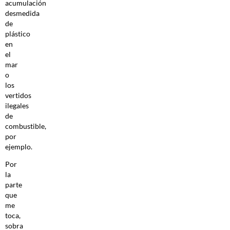
acumulación
desmedida
de
plástico
en
el
mar
o
los
vertidos
ilegales
de
combustible,
por
ejemplo.
Por
la
parte
que
me
toca,
sobra