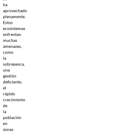
ha
aprovechado
plenamente.
Estos
ecosistemas
enfrentan
muchas
amenazas,
como
la
sobrepesca,
una
gestión
deficiente,
el
rápido
crecimiento
de
la
población
en
zonas