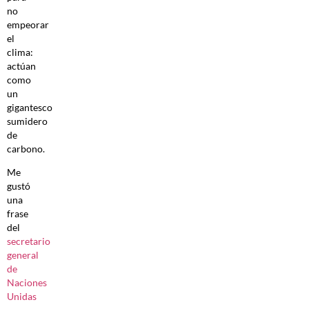
no
empeorar
el
clima:
actúan
como
un
gigantesco
sumidero
de
carbono.
Me
gustó
una
frase
del
secretario
general
de
Naciones
Unidas