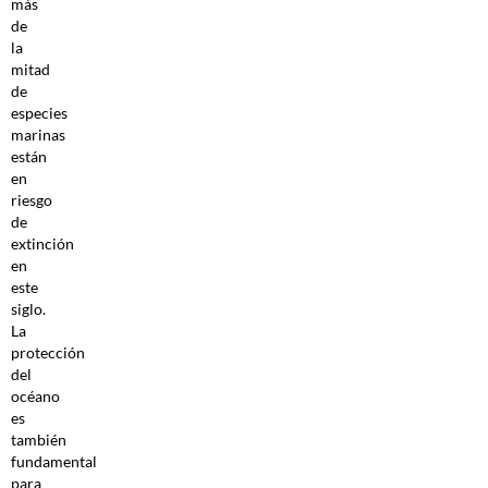
más
de
la
mitad
de
especies
marinas
están
en
riesgo
de
extinción
en
este
siglo.
La
protección
del
océano
es
también
fundamental
para