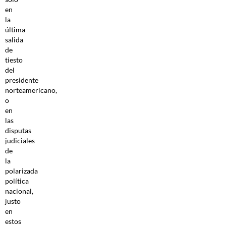
en
la
última
salida
de
tiesto
del
presidente
norteamericano,
o
en
las
disputas
judiciales
de
la
polarizada
política
nacional,
justo
en
estos