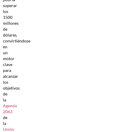
superar
los
1500
millones
de
dólares,
convirtiéndose
en
un
motor
clave
para
alcanzar
los
objetivos
de
la
Agenda
2063
de
la
Unión