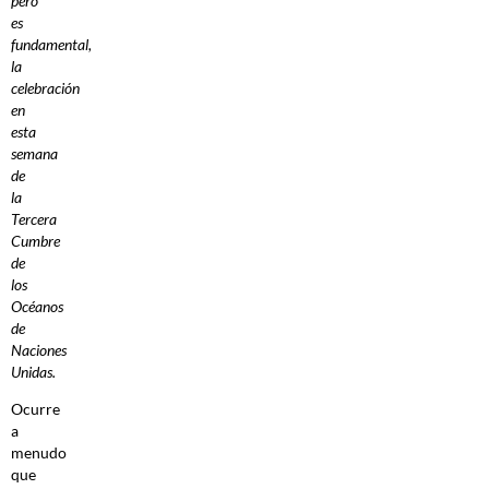
pero
es
fundamental,
la
celebración
en
esta
semana
de
la
Tercera
Cumbre
de
los
Océanos
de
Naciones
Unidas.
Ocurre
a
menudo
que