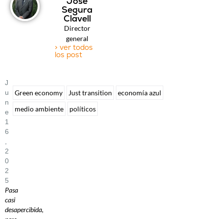
José
Segura
Clavell
Director
general
> ver todos
los post
J
U
Green economy
Just transition
economía azul
N
medio ambiente
políticos
E
1
6
,
2
0
2
5
Pasa
casi
desapercibida,