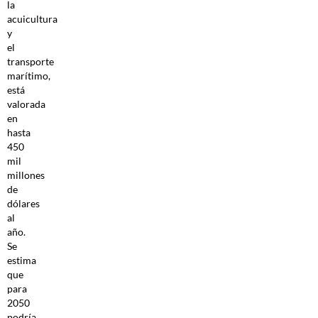
la
acuicultura
y
el
transporte
marítimo,
está
valorada
en
hasta
450
mil
millones
de
dólares
al
año.
Se
estima
que
para
2050
podría