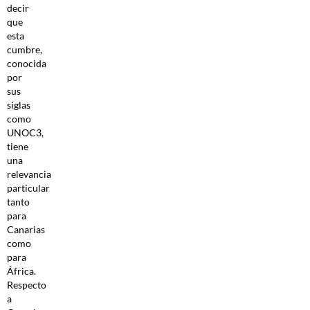
decir
que
esta
cumbre,
conocida
por
sus
siglas
como
UNOC3,
tiene
una
relevancia
particular
tanto
para
Canarias
como
para
África.
Respecto
a