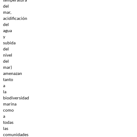
del
mar,
acidificación
del
agua
y
subida
del
nivel
del
mar)
amenazan
tanto
a
la
biodiversidad
marina
como
a
todas
las
comunidades