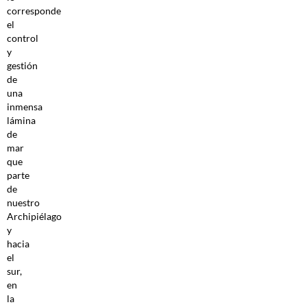
corresponde
el
control
y
gestión
de
una
inmensa
lámina
de
mar
que
parte
de
nuestro
Archipiélago
y
hacia
el
sur,
en
la