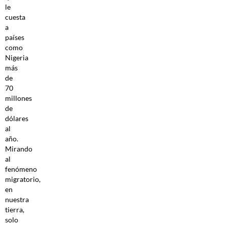
le
cuesta
a
países
como
Nigeria
más
de
70
millones
de
dólares
al
año.
Mirando
al
fenómeno
migratorio,
en
nuestra
tierra,
solo