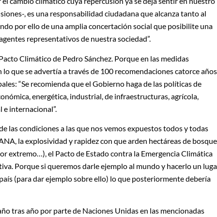
 el cambio climático cuya repercusión ya se deja sentir en nuestro
usiones-, es una responsabilidad ciudadana que alcanza tanto al
do por ello de una amplia concertación social que posibilite una
 agentes representativos de nuestra sociedad”.
l Pacto Climático de Pedro Sánchez. Porque en las medidas
 lo que se advertía a través de 100 recomendaciones catorce años
ipales: “Se recomienda que el Gobierno haga de las políticas de
onómica, energética, industrial, de infraestructuras, agrícola,
 e internacional”.
de las condiciones a las que nos vemos expuestos todos y todas
 DANA, la explosividad y rapidez con que arden hectáreas de bosqu
alor extremo…), el Pacto de Estado contra la Emergencia Climática
ativa. Porque si queremos darle ejemplo al mundo y hacerlo un luga
aís (para dar ejemplo sobre ello) lo que posteriormente debería
ta año tras año por parte de Naciones Unidas en las mencionadas