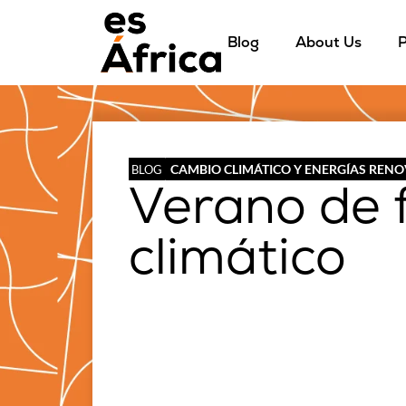
Blog
About Us
P
CAMBIO CLIMÁTICO Y ENERGÍAS REN
BLOG
Verano de 
climático