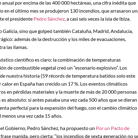
 anual por encima de las 400 000 hectáreas, una cifra inédita que
olo en el último mes se produjeron 130 incendios, que arrasaron un
te el presidente
Pedro Sánchez
, a casi seis veces la isla de Ibiza.
n o Galicia, sino que golpeó también Cataluña, Madrid, Andalucía,
rágico: además de la destrucción y los miles de evacuaciones,
ra las llamas.
óstico científico es claro: la combinación de temperaturas
ión de combustible vegetal creó un “escenario explosivo”. Los
 de nuestra historia (59 récords de temperatura batidos solo este
or calor en España han crecido un 17 %. Los eventos climáticos
os en pérdidas materiales y la muerte de más de 20 000 personas
os es absoluto: si antes pasaba una vez cada 500 años que se dieran
enta perfecta’ para la expansión del fuego, con el cambio climático
al menos una vez cada 15 años.
 del Gobierno, Pedro Sánchez, ha propuesto un
Por un Pacto de
a frase manida, pero cierta: “los incendios de sexta generación no s