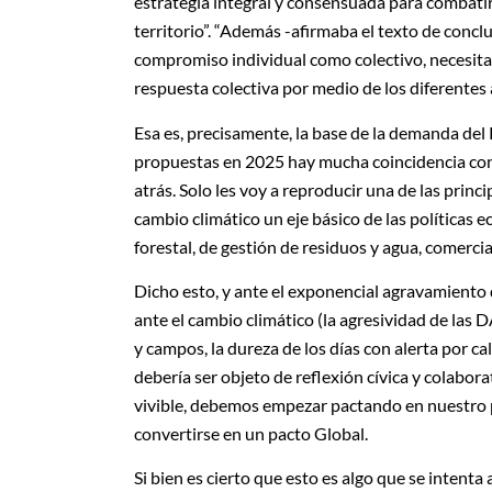
estrategia integral y consensuada para combatir
territorio”. “Además -afirmaba el texto de concl
compromiso individual como colectivo, necesitan
respuesta colectiva por medio de los diferentes
Esa es, precisamente, la base de la demanda de
propuestas en 2025 hay mucha coincidencia con
atrás. Solo les voy a reproducir una de las princ
cambio climático un eje básico de las políticas ec
forestal, de gestión de residuos y agua, comercial
Dicho esto, y ante el exponencial agravamiento 
ante el cambio climático (la agresividad de las
y campos, la dureza de los días con alerta por c
debería ser objeto de reflexión cívica y colabor
vivible, debemos empezar pactando en nuestro p
convertirse en un pacto Global.
Si bien es cierto que esto es algo que se inten