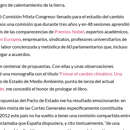
gro de calentamiento de la tierra.
amó Comisión Mixta Congreso-Senado para el estudio del cambio
mos una comisión que durante tres años y en 48 sesiones aprendió
és de las comparecencias de
Premios Nobel
, expertos académicos,
ón Europea
, empresarios, sindicatos, profesores universitarios de
 labor concienzuda y metódica de 60 parlamentarios que, incluso
egar a acuerdos.
un centenar de propuestas. Con ellas y unas observaciones
 una monografía con el título ‘
Frenar el cambio climático. Una
ario de Estado de Medio Ambiente, punta de lanza del actual
án,
me concedió el honor de prologar el libro.
propuestas del Pacto de Estado me ha resultado emocionante: en
isión mixta de las Cortes Generales específicamente constituida
e 2012 este país no ha vuelto a tener una comisión compartida entr
eclamaba que España dispusiera, y cito textualmente, “de una