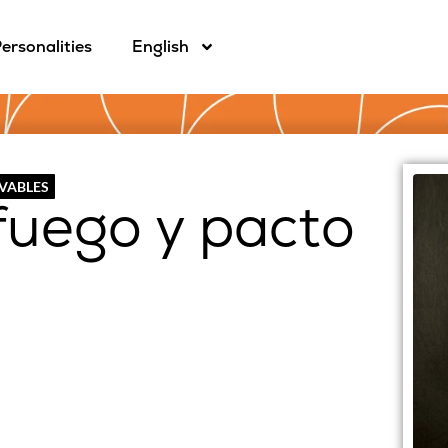
ersonalities
English
OVABLES
fuego y pacto