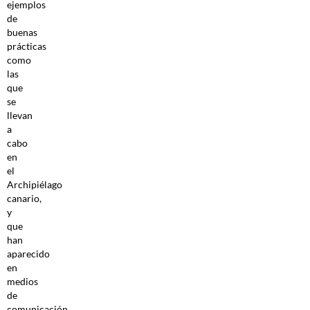
ejemplos
de
buenas
prácticas
como
las
que
se
llevan
a
cabo
en
el
Archipiélago
canario,
y
que
han
aparecido
en
medios
de
comunicación