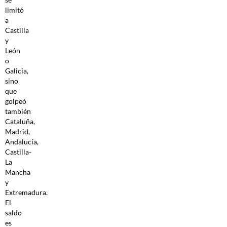
limitó
a
Castilla
y
León
o
Galicia,
sino
que
golpeó
también
Cataluña,
Madrid,
Andalucía,
Castilla-
La
Mancha
y
Extremadura.
El
saldo
es