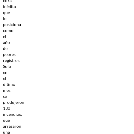
cifra
inédita
que
lo
posiciona
como
el
año
de
peores
registros.
Solo
en
el
último
mes
se
produjeron
130
incendios,
que
arrasaron
una