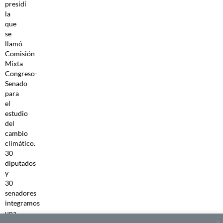
presidí
la
que
se
llamó
Comisión
Mixta
Congreso-
Senado
para
el
estudio
del
cambio
climático.
30
diputados
y
30
senadores
integramos
una
comisión