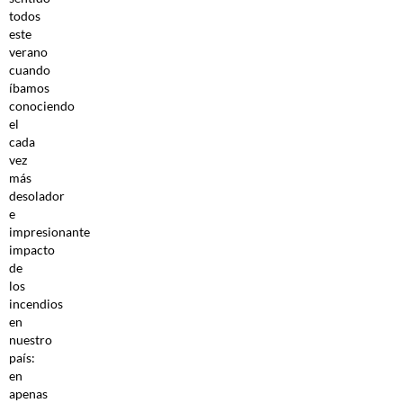
todos
este
verano
cuando
íbamos
conociendo
el
cada
vez
más
desolador
e
impresionante
impacto
de
los
incendios
en
nuestro
país:
en
apenas