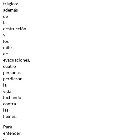
trágico:
además
de
la
destrucción
y
los
miles
de
evacuaciones,
cuatro
personas
perdieron
la
vida
luchando
contra
las
llamas.
Para
entender
el