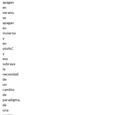
apagan
en
verano,
se
apagan
en
invierno
y
en
otoño”,
y
eso
subraya
la
necesidad
de
un
cambio
de
paradigma,
de
una