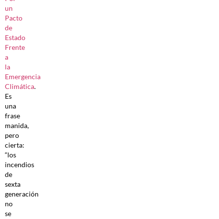
un
Pacto
de
Estado
Frente
a
la
Emergencia
Climática
.
Es
una
frase
manida,
pero
cierta:
“los
incendios
de
sexta
generación
no
se