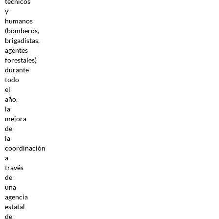
técnicos
y
humanos
(bomberos,
brigadistas,
agentes
forestales)
durante
todo
el
año,
la
mejora
de
la
coordinación
a
través
de
una
agencia
estatal
de