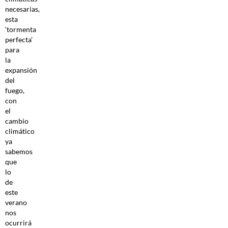
necesarias,
esta
‘tormenta
perfecta’
para
la
expansión
del
fuego,
con
el
cambio
climático
ya
sabemos
que
lo
de
este
verano
nos
ocurrirá