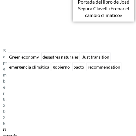
Portada del libro de José
Segura Clavell «Frenar el
cambio climático»
S
E
Green economy
desastres naturales
Just transition
Pt
emergencia climática
gobierno
pacto
recommendation
E
M
B
E
R
8,
2
0
2
5
El
acuerdo