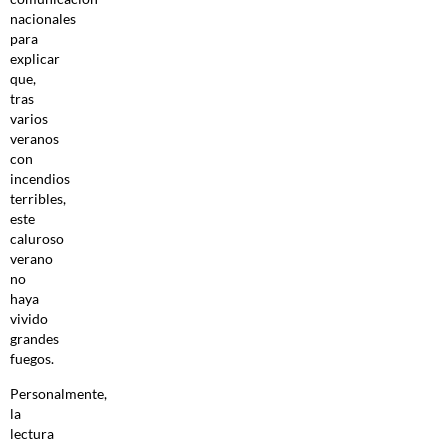
nacionales
para
explicar
que,
tras
varios
veranos
con
incendios
terribles,
este
caluroso
verano
no
haya
vivido
grandes
fuegos.
Personalmente,
la
lectura