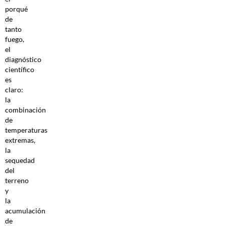
porqué
de
tanto
fuego,
el
diagnóstico
científico
es
claro:
la
combinación
de
temperaturas
extremas,
la
sequedad
del
terreno
y
la
acumulación
de