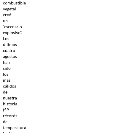
combustible
vegetal
creó
un
“escenario
explosivo”.
Los
últimos
cuatro
agostos
han
sido
los
más
cálidos
de
nuestra
historia
(59
récords
de
temperatura