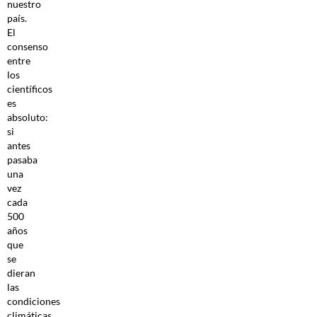
nuestro
país.
El
consenso
entre
los
científicos
es
absoluto:
si
antes
pasaba
una
vez
cada
500
años
que
se
dieran
las
condiciones
climáticas