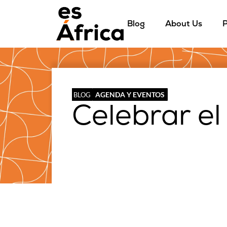
Blog
About Us
P
AGENDA Y EVENTOS
BLOG
Celebrar el