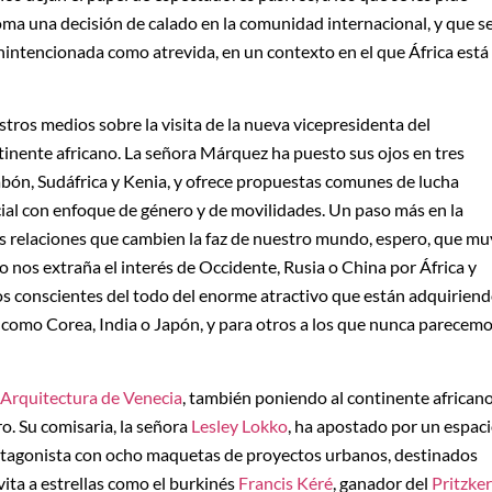
ma una decisión de calado en la comunidad internacional, y que s
enintencionada como atrevida, en un contexto en el que África está
os medios sobre la visita de la nueva vicepresidenta del
ntinente africano. La señora Márquez ha puesto sus ojos en tres
Gabón, Sudáfrica y Kenia, y ofrece propuestas comunes de lucha
cial con enfoque de género y de movilidades. Un paso más en la
vas relaciones que cambien la faz de nuestro mundo, espero, que mu
o nos extraña el interés de Occidente, Rusia o China por África y
s conscientes del todo del enorme atractivo que están adquirien
 como Corea, India o Japón, y para otros a los que nunca parecem
 Arquitectura de Venecia
, también poniendo al continente african
o. Su comisaria, la señora
Lesley Lokko
, ha apostado por un espac
tagonista con ocho maquetas de proyectos urbanos, destinados
vita a estrellas como el burkinés
Francis Kéré
, ganador del
Pritzker