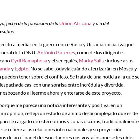
yo, fecha de la fundación de la
Unión Africana
y día del
desafíos
ecido a mediar en la guerra entre Rusia y Ucrania, iniciativa que
general de la ONU,
António Guterres
, como de los dirigentes
icano
Cyril Ramaphosa
y el senegalés,
Macky Sall
, e incluye a sus
anda
y
Egipto
. No se sabe todavía cuándo aterrizarán en Moscú y
a pueden tener sobre el conflicto. Se trata de una noticia a la que s
spachada casi con una sonrisa entre incrédula y divertida,
 esbozando al leerme ahora y enterarse de este proyecto.
 porque me parece una noticia interesante y positiva, en un
n mi opinión, refleja un estado de ánimo desacomplejado que es de
aparece cargado de estereotipos y zonas oscuras, tradicionalmente
se refiere a las relaciones internacionales y su proyección
s dejan el papel de espectadores pasivos, a los que se les pide