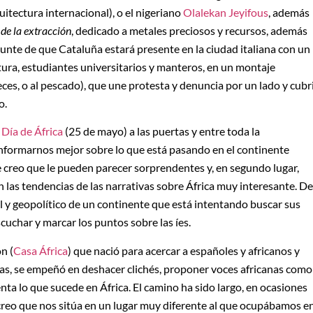
uitectura internacional), o el nigeriano
Olalekan Jeyifous
, además
de la extracción
, dedicado a metales preciosos y recursos, además
punte de que Cataluña estará presente en la ciudad italiana con un
tura, estudiantes universitarios y manteros, en un montaje
eces, o al pescado), que une protesta y denuncia por un lado y cubr
o.
l
Día de África
(25 de mayo) a las puertas y entre toda la
informarnos mejor sobre lo que está pasando en el continente
e creo que le pueden parecer sorprendentes y, en segundo lugar,
las tendencias de las narrativas sobre África muy interesante. De
 y geopolítico de un continente que está intentando buscar sus
scuchar y marcar los puntos sobre las íes.
n (
Casa África
) que nació para acercar a españoles y africanos y
tas, se empeñó en deshacer clichés, proponer voces africanas como
nta lo que sucede en África. El camino ha sido largo, en ocasiones
 creo que nos sitúa en un lugar muy diferente al que ocupábamos e