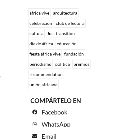
áfrica vive
arquitectura
celebración
club de lectura
cultura
Just transition
día de áfrica
educación
fiesta áfrica vive
fundación
periodismo
politica
premios
recommendation
e
unión africana
COMPÁRTELO EN
Facebook
WhatsApp
Email