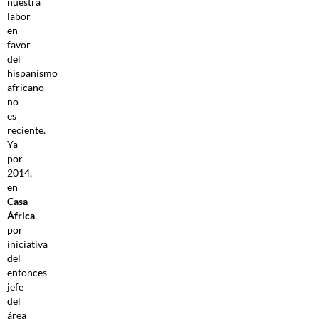
nuestra
labor
en
favor
del
hispanismo
africano
no
es
reciente.
Ya
por
2014,
en
Casa
África
,
por
iniciativa
del
entonces
jefe
del
área