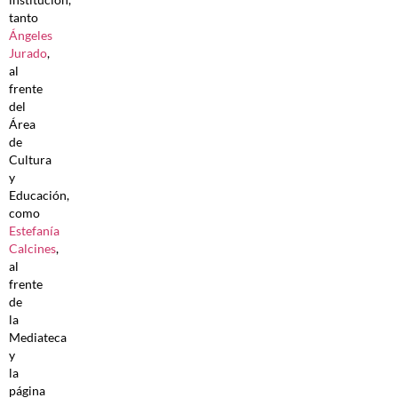
tanto
Ángeles
Jurado
,
al
frente
del
Área
de
Cultura
y
Educación,
como
Estefanía
Calcines
,
al
frente
de
la
Mediateca
y
la
página