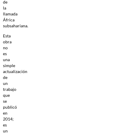
de
la
llamada
África
subsahariana.
Esta
obra
no
es
una
simple
actualización
de
un
trabajo
que
se
publicó
en
2014;
es
un