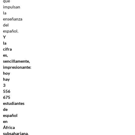
que
impulsan
la
enseñanza
del
español.
Y
la
cifra
es,
sencillamente,
impresionante:
hoy
hay
3
556
675
estudiantes
de
español
en
África
subsahariana
.