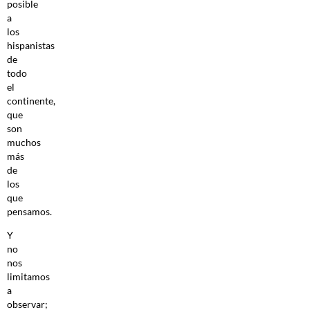
posible
a
los
hispanistas
de
todo
el
continente,
que
son
muchos
más
de
los
que
pensamos.
Y
no
nos
limitamos
a
observar;