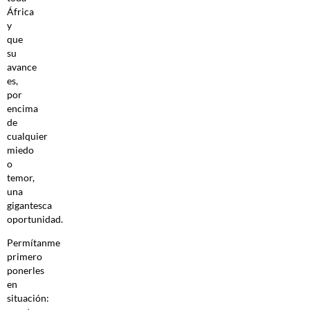
África
y
que
su
avance
es,
por
encima
de
cualquier
miedo
o
temor,
una
gigantesca
oportunidad.
Permítanme
primero
ponerles
en
situación: