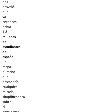
nos
desveló
que
ya
entonces
había
1,3
millones
de
estudiantes
de
español
,
un
mapa
humano
que
desmentía
cualquier
mirada
simplificadora
sobre
el
continente.