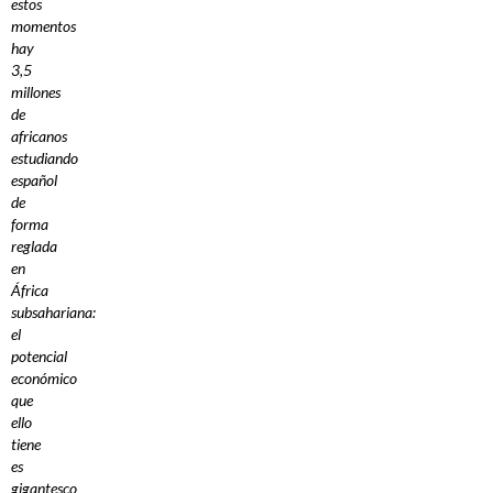
estos
momentos
hay
3,5
millones
de
africanos
estudiando
español
de
forma
reglada
en
África
subsahariana:
el
potencial
económico
que
ello
tiene
es
gigantesco