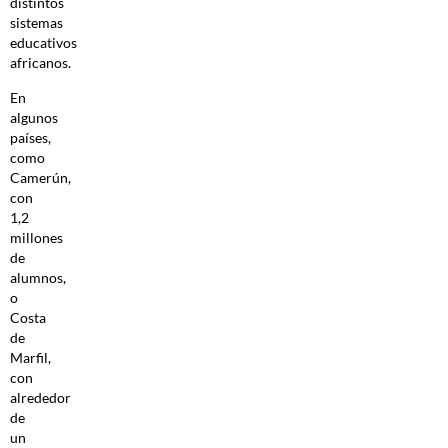
distintos
sistemas
educativos
africanos.
En
algunos
países,
como
Camerún,
con
1,2
millones
de
alumnos,
o
Costa
de
Marfil,
con
alrededor
de
un