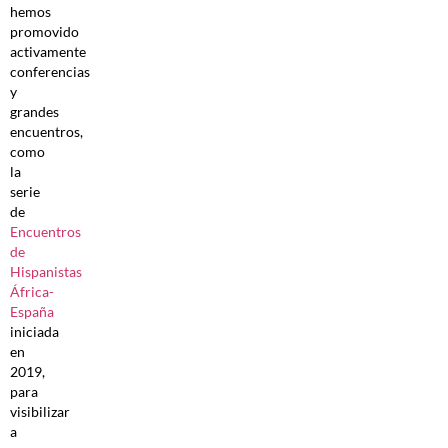
hemos
promovido
activamente
conferencias
y
grandes
encuentros,
como
la
serie
de
Encuentros
de
Hispanistas
África-
España
iniciada
en
2019,
para
visibilizar
a