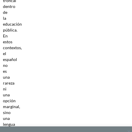
troncal
dentro
de
la
educación
pública.
En
estos
contextos,
el
español
no
es
una
rareza
ni
una
opción
marginal,
sino
una
lengua
presente