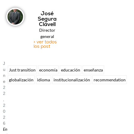
José
Segura
Clavell
Director
general
> ver todos
los post
J
U
Just transition
economía
educación
enseñanza
N
globalización
idioma
institucionalización
recommendation
E
2
2
,
2
0
2
6
En