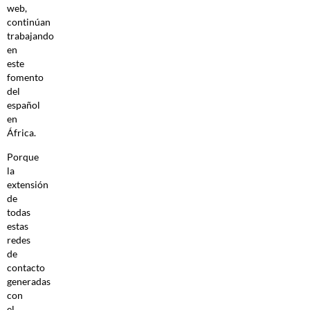
web,
continúan
trabajando
en
este
fomento
del
español
en
África.
Porque
la
extensión
de
todas
estas
redes
de
contacto
generadas
con
el