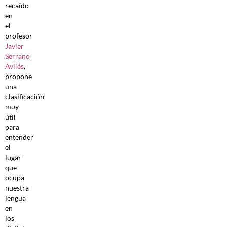
recaído
en
el
profesor
Javier
Serrano
Avilés
,
propone
una
clasificación
muy
útil
para
entender
el
lugar
que
ocupa
nuestra
lengua
en
los