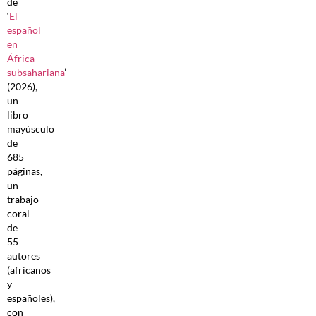
de
‘
El
español
en
África
subsahariana
’
(2026),
un
libro
mayúsculo
de
685
páginas,
un
trabajo
coral
de
55
autores
(africanos
y
españoles),
con