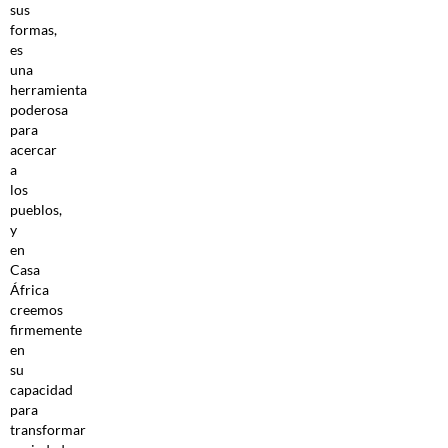
sus
formas,
es
una
herramienta
poderosa
para
acercar
a
los
pueblos,
y
en
Casa
África
creemos
firmemente
en
su
capacidad
para
transformar