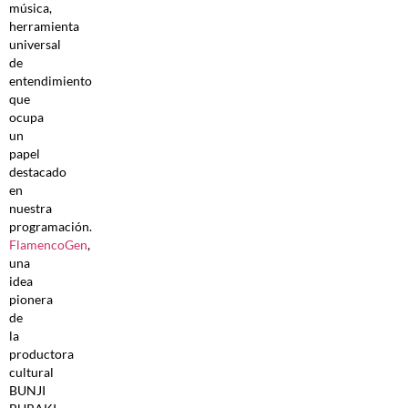
música,
herramienta
universal
de
entendimiento
que
ocupa
un
papel
destacado
en
nuestra
programación.
FlamencoGen
,
una
idea
pionera
de
la
productora
cultural
BUNJI