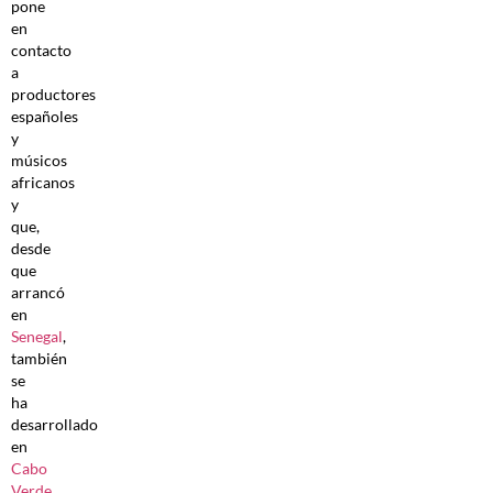
pone
en
contacto
a
productores
españoles
y
músicos
africanos
y
que,
desde
que
arrancó
en
Senegal
,
también
se
ha
desarrollado
en
Cabo
Verde
,