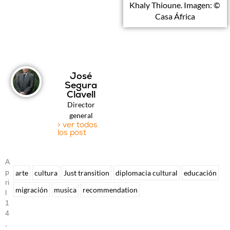
Khaly Thioune. Imagen: ©
Casa África
José
Segura
Clavell
Director
general
> ver todos
los post
A
P
arte
cultura
Just transition
diplomacia cultural
educación
Ri
migración
musica
recommendation
L
1
4
,