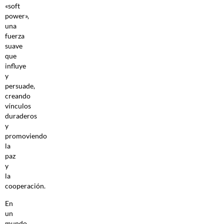
«soft
power»,
una
fuerza
suave
que
influye
y
persuade,
creando
vínculos
duraderos
y
promoviendo
la
paz
y
la
cooperación.
En
un
mundo