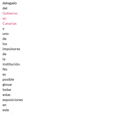
delegado
del
Gobierno
en
Canarias
y
uno
de
los
impulsores
de
la
institución.
No
es
posible
glosar
todas
estas
exposiciones
en
este