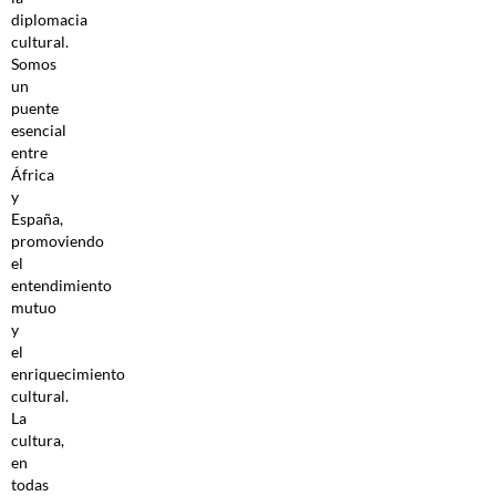
diplomacia
cultural.
Somos
un
puente
esencial
entre
África
y
España,
promoviendo
el
entendimiento
mutuo
y
el
enriquecimiento
cultural.
La
cultura,
en
todas