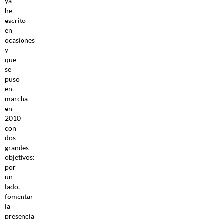
ya
he
escrito
en
ocasiones
y
que
se
puso
en
marcha
en
2010
con
dos
grandes
objetivos:
por
un
lado,
fomentar
la
presencia