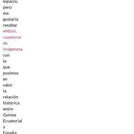
espacio,
pero
me
gustaría
resaltar
«
Mbini,
cazadores
de
imágenes
»,
con
la
que
pusimos
en
valor
la
relación
histórica
entre
Guinea
Ecuatorial
y
España;