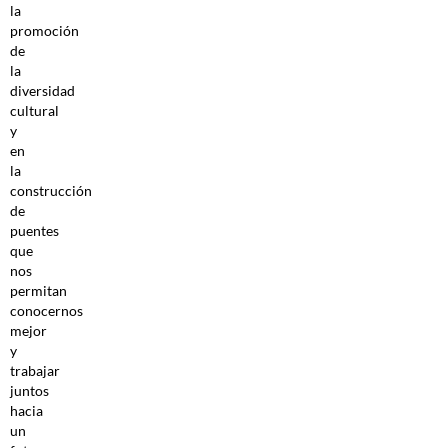
la
promoción
de
la
diversidad
cultural
y
en
la
construcción
de
puentes
que
nos
permitan
conocernos
mejor
y
trabajar
juntos
hacia
un