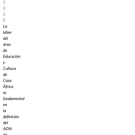
2
0
2
5
La
labor
del
área
de
Educación
y
Cultura
de
Casa
África
es
fundamental
en
la
definición
del
ADN
de