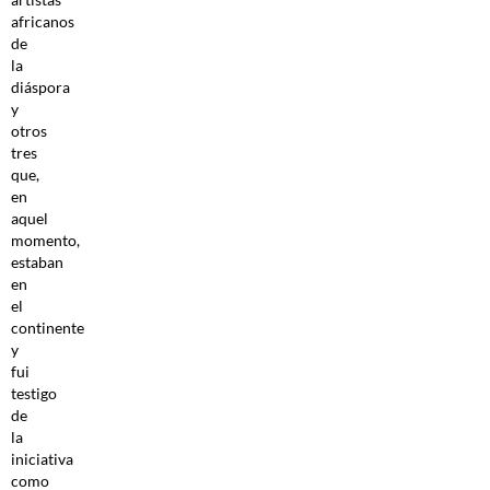
africanos
de
la
diáspora
y
otros
tres
que,
en
aquel
momento,
estaban
en
el
continente
y
fui
testigo
de
la
iniciativa
como