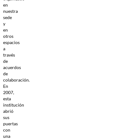
en
nuestra
sede
y
en
otros
espacios
a
través
de
acuerdos
de
colaboración.
En
2007,
esta
institución
abrió
sus
puertas
con
una