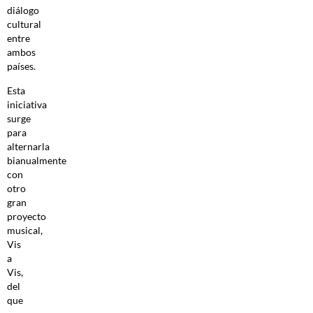
diálogo
cultural
entre
ambos
países.
Esta
iniciativa
surge
para
alternarla
bianualmente
con
otro
gran
proyecto
musical,
Vis
a
Vis,
del
que