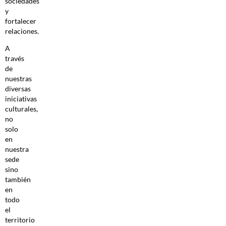
sociedades
y
fortalecer
relaciones.
A
través
de
nuestras
diversas
iniciativas
culturales,
no
solo
en
nuestra
sede
sino
también
en
todo
el
territorio