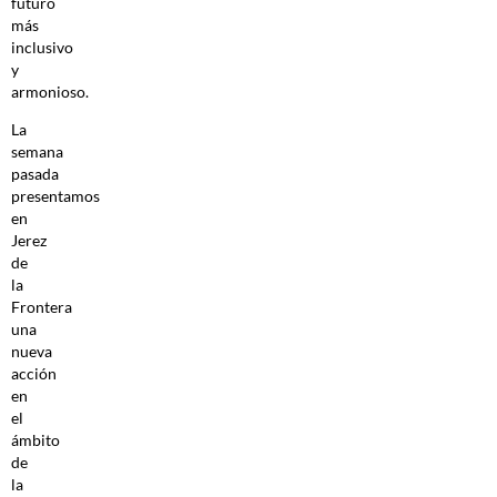
futuro
más
inclusivo
y
armonioso.
La
semana
pasada
presentamos
en
Jerez
de
la
Frontera
una
nueva
acción
en
el
ámbito
de
la