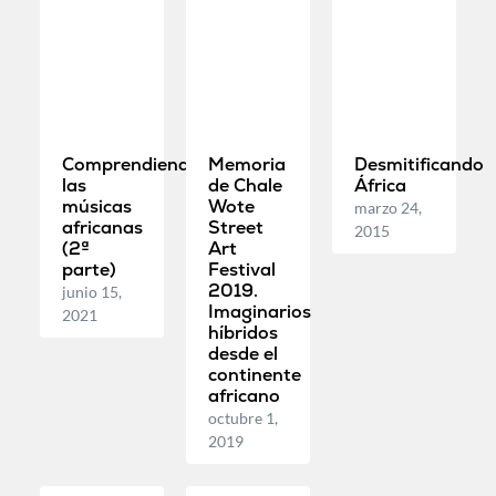
Comprendiendo
Memoria
Desmitificando
las
de Chale
África
músicas
Wote
marzo 24,
africanas
Street
2015
(2ª
Art
parte)
Festival
2019.
junio 15,
Imaginarios
2021
híbridos
desde el
continente
africano
octubre 1,
2019