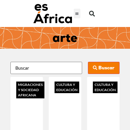
arte
Buscar
MIGRACIONES
CULTURA Y
CULTURA Y
Y SOCIEDAD
EDUCACIÓN
EDUCACIÓN
AFRICANA