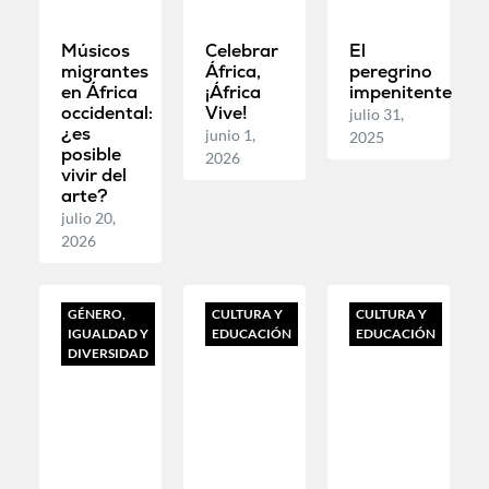
Músicos
Celebrar
El
migrantes
África,
peregrino
en África
¡África
impenitente
occidental:
Vive!
julio 31,
¿es
junio 1,
2025
posible
2026
vivir del
arte?
julio 20,
2026
GÉNERO,
CULTURA Y
CULTURA Y
IGUALDAD Y
EDUCACIÓN
EDUCACIÓN
DIVERSIDAD