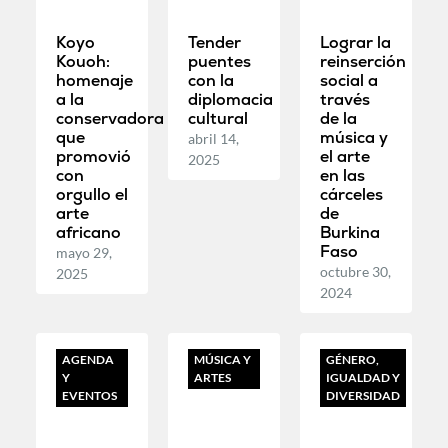
Koyo
Tender
Lograr la
Kouoh:
puentes
reinserción
homenaje
con la
social a
a la
diplomacia
través
conservadora
cultural
de la
que
música y
abril 14,
promovió
el arte
2025
con
en las
orgullo el
cárceles
arte
de
africano
Burkina
Faso
mayo 29,
octubre 30,
2025
2024
AGENDA
MÚSICA Y
GÉNERO,
Y
ARTES
IGUALDAD Y
EVENTOS
DIVERSIDAD