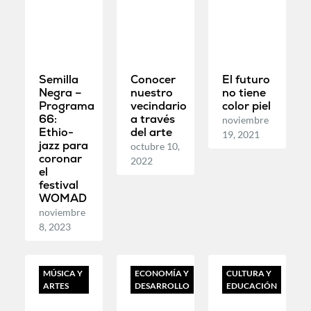
Semilla
Conocer
El futuro
Negra –
nuestro
no tiene
Programa
vecindario
color piel
66:
a través
noviembre
Ethio-
del arte
19, 2021
jazz para
octubre 10,
coronar
2022
el
festival
WOMAD
noviembre
8, 2023
MÚSICA Y
ECONOMÍA Y
CULTURA Y
ARTES
DESARROLLO
EDUCACIÓN