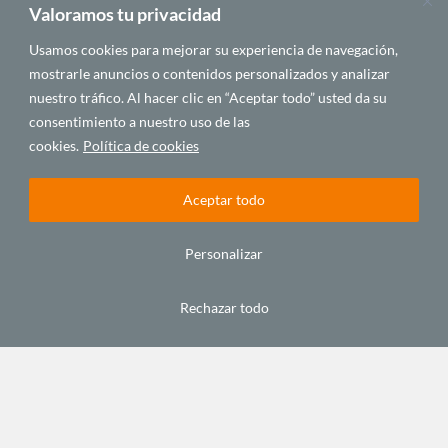
Valoramos tu privacidad
Usamos cookies para mejorar su experiencia de navegación,
mostrarle anuncios o contenidos personalizados y analizar
nuestro tráfico. Al hacer clic en “Aceptar todo” usted da su
consentimiento a nuestro uso de las
cookies.
Política de cookies
Aceptar todo
Personalizar
C/ Alfonso XIII, 5. 35003.
Las Palmas de Gran Canaria. España
Rechazar todo
Tel.: +34 928 432 800
Fax: +34 928 380 683
Email:
info@casafrica.es