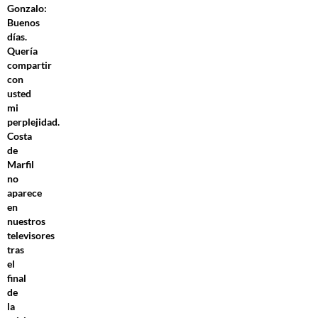
Gonzalo:
Buenos
días.
Quería
compartir
con
usted
mi
perplejidad.
Costa
de
Marfil
no
aparece
en
nuestros
televisores
tras
el
final
de
la