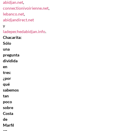
abidjan.net
,
connectionivoirienne.net
,
lebanco.net
,
abidjandirect.net
y
ladepechedabidjan.info
.
Chacarita:
Sólo
una
pregunta
dividida
en
tres:
¿por
qué
sabemos
tan
poco
sobre
Costa
de
Marfil
en