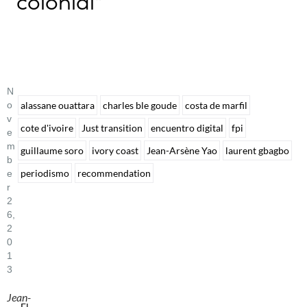
colonial"
N
O
alassane ouattara
charles ble goude
costa de marfil
V
cote d'ivoire
Just transition
encuentro digital
fpi
E
M
guillaume soro
ivory coast
Jean-Arsène Yao
laurent gbagbo
B
periodismo
recommendation
E
R
2
6,
2
0
1
3
Jean-
El