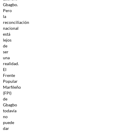
Gbagbo.
Pero
la
reconciliación
nacional
está
lejos
de
ser
una
realidad.
El
Frente
Popular
Marfileño
(FPI)
de
Gbagbo
todavía
no
puede
dar