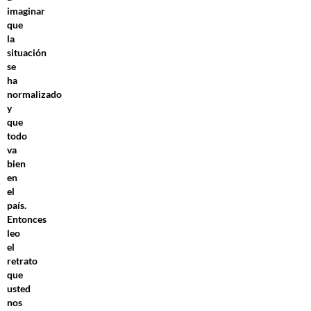
imaginar
que
la
situación
se
ha
normalizado
y
que
todo
va
bien
en
el
país.
Entonces
leo
el
retrato
que
usted
nos