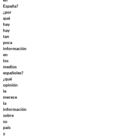
España?
¿por
qué
hay
hay
tan
poca
información
en
los
medios
españoles?
¿qué
opinión
le
merece
la
información
sobre
su
país
y