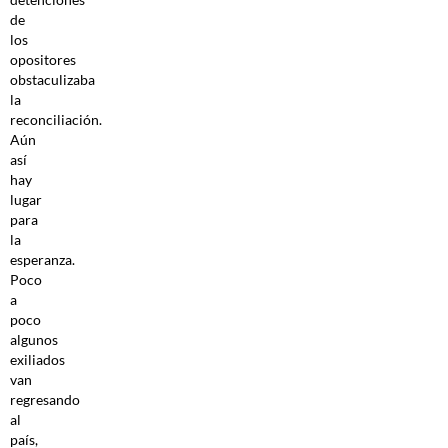
de
los
opositores
obstaculizaba
la
reconciliación.
Aún
así
hay
lugar
para
la
esperanza.
Poco
a
poco
algunos
exiliados
van
regresando
al
país,