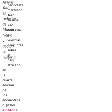
Arsène
periodista
Yao
marfileño
es
Jean-
redactor
Arsène
de
Yao
Mundo
contesta
Negro
a
vuestras
y
preguntas
doctor
sobre
en
el
Historia.
país
africano
en
la
cuarta
edición
de
los
encuentros
digitales
#InAfrica
: