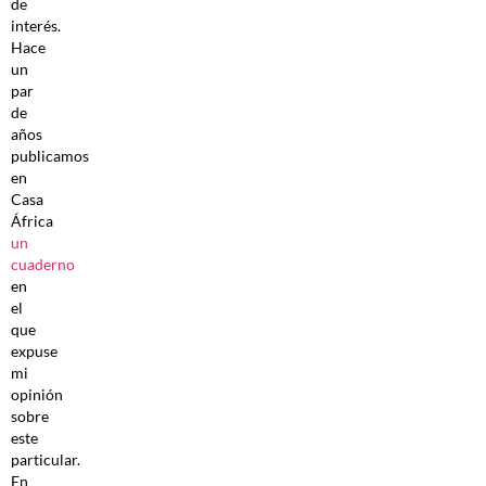
de
interés.
Hace
un
par
de
años
publicamos
en
Casa
África
un
cuaderno
en
el
que
expuse
mi
opinión
sobre
este
particular.
En