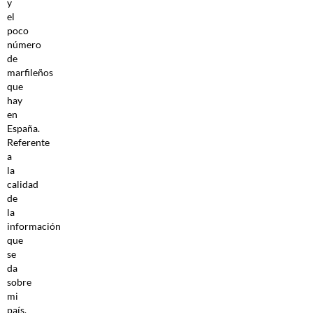
y
el
poco
número
de
marfileños
que
hay
en
España.
Referente
a
la
calidad
de
la
información
que
se
da
sobre
mi
país,