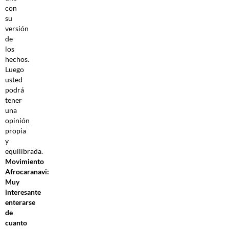
con
su
versión
de
los
hechos.
Luego
usted
podrá
tener
una
opinión
propia
y
equilibrada.
Movimiento
Afrocaranavi:
Muy
interesante
enterarse
de
cuanto