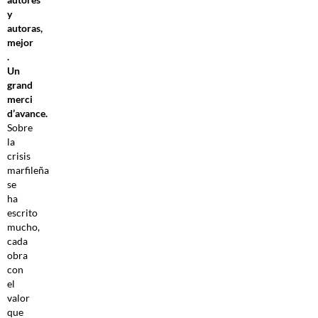
y
autoras,
mejor
.
Un
grand
merci
d’avance.
Sobre
la
crisis
marfileña
se
ha
escrito
mucho,
cada
obra
con
el
valor
que