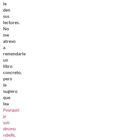
le
den
sus
lectores.
No
me
atrevo
a
remendarle
un
libro
concreto,
pero
le
sugiero
que
lea
Pourquoi
je
suis
devenu
rebelle
,