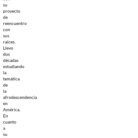
su
proyecto
de
reencuentro
con
sus
raíces.
Llevo
dos
décadas
estudiando
la
temática
de
la
afrodescendencia
en
América.
En
cuanto
a
su