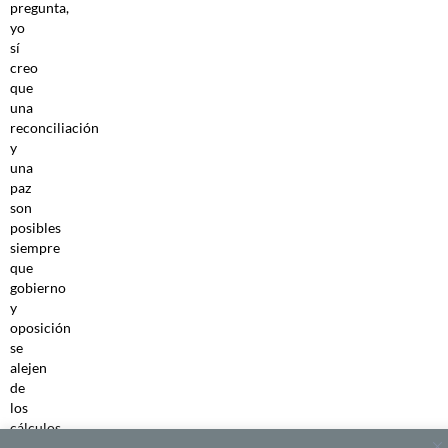
pregunta,
yo
sí
creo
que
una
reconciliación
y
una
paz
son
posibles
siempre
que
gobierno
y
oposición
se
alejen
de
los
cálculos
electorales.