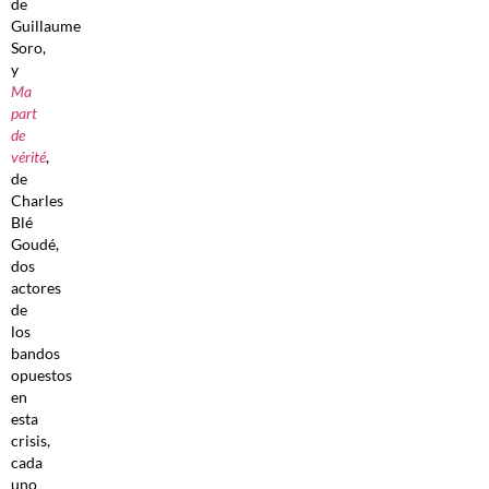
de
Guillaume
Soro,
y
Ma
part
de
vérité
,
de
Charles
Blé
Goudé,
dos
actores
de
los
bandos
opuestos
en
esta
crisis,
cada
uno