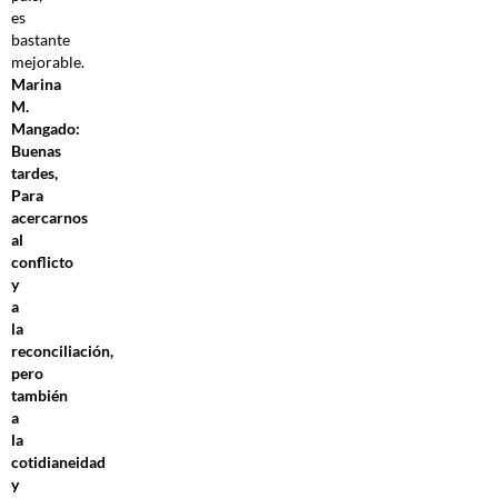
es
bastante
mejorable.
Marina
M.
Mangado:
Buenas
tardes,
Para
acercarnos
al
conflicto
y
a
la
reconciliación,
pero
también
a
la
cotidianeidad
y