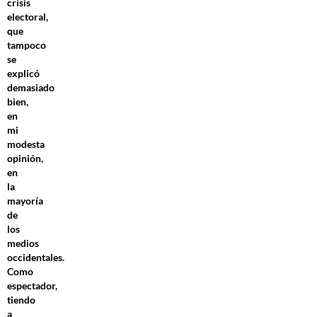
crisis
electoral,
que
tampoco
se
explicó
demasiado
bien,
en
mi
modesta
opinión,
en
la
mayoría
de
los
medios
occidentales.
Como
espectador,
tiendo
a