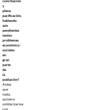
conciliación
y
plena
pacificación,
habiendo
aún
pendientes
tantos
problemas
económico-
sociales
en
gran
parte
de
la
población?
Antes
que
nada,
quisiera
solidarizarme
con