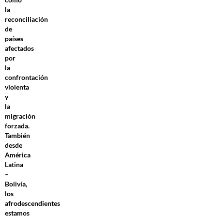
la
reconciliación
de
países
afectados
por
la
confrontación
violenta
y
la
migración
forzada.
También
desde
América
Latina
–
Bolivia,
los
afrodescendientes
estamos