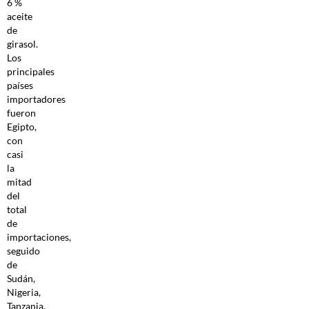
6 %
aceite
de
girasol.
Los
principales
países
importadores
fueron
Egipto,
con
casi
la
mitad
del
total
de
importaciones,
seguido
de
Sudán,
Nigeria,
Tanzania,