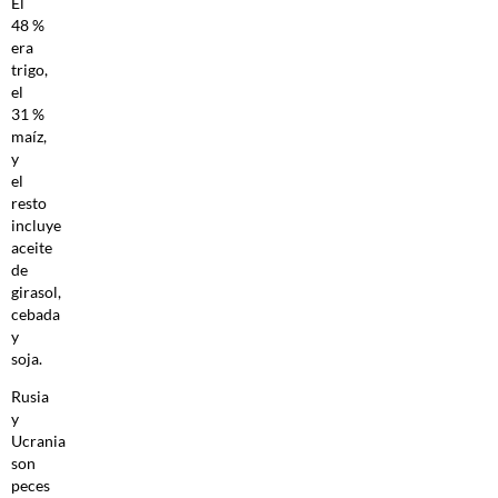
El
48 %
era
trigo,
el
31 %
maíz,
y
el
resto
incluye
aceite
de
girasol,
cebada
y
soja.
Rusia
y
Ucrania
son
peces