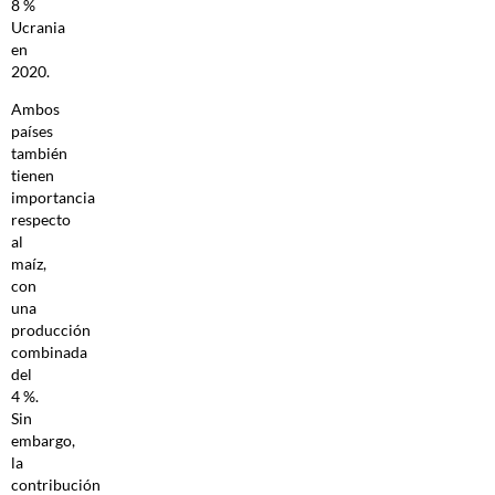
8 %
Ucrania
en
2020.
Ambos
países
también
tienen
importancia
respecto
al
maíz,
con
una
producción
combinada
del
4 %.
Sin
embargo,
la
contribución