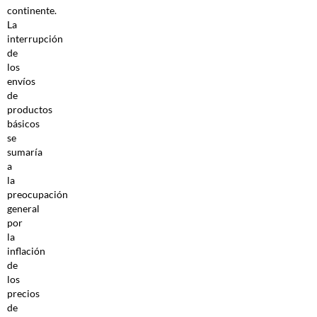
continente.
La
interrupción
de
los
envíos
de
productos
básicos
se
sumaría
a
la
preocupación
general
por
la
inflación
de
los
precios
de