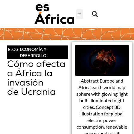
ECONOMÍA Y
BLOG
DESARROLLO
Cómo afecta
a África la
invasión
Abstract Europe and
Africa earth world map
de Ucrania
sphere with glowing light
bulb illuminated night
cities. Concept 3D
illustration for global
electric power
consumption, renewable
energy and fossil