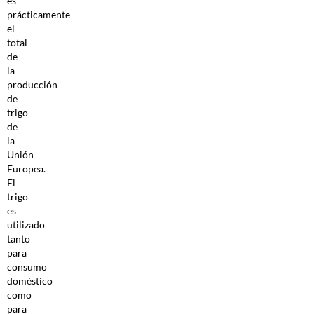
es
prácticamente
el
total
de
la
producción
de
trigo
de
la
Unión
Europea.
El
trigo
es
utilizado
tanto
para
consumo
doméstico
como
para