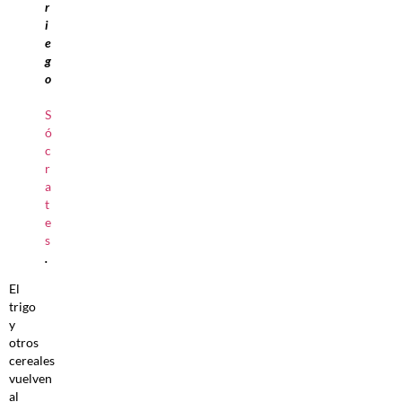
r
i
e
g
o
S
ó
c
r
a
t
e
s
.
El
trigo
y
otros
cereales
vuelven
al