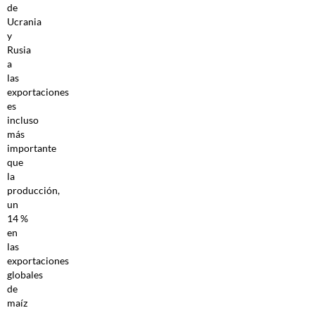
de
Ucrania
y
Rusia
a
las
exportaciones
es
incluso
más
importante
que
la
producción,
un
14 %
en
las
exportaciones
globales
de
maíz