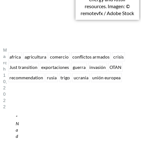
resources. Imagen: ©
remotevfx / Adobe Stock
M
A
africa
agricultura
comercio
conflictos armados
crisis
Rc
Just transition
exportaciones
guerra
invasión
OTAN
H
1
recommendation
rusia
trigo
ucrania
unión europea
0,
2
0
2
2
“
N
a
d