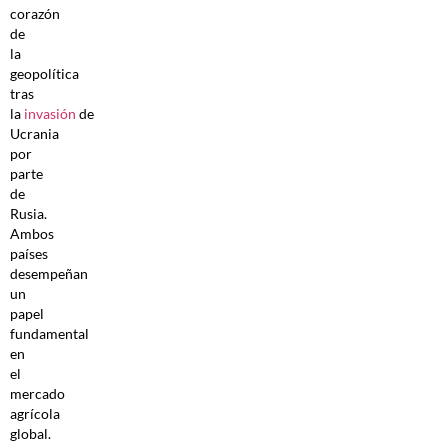
corazón
de
la
geopolítica
tras
la
invasión
de
Ucrania
por
parte
de
Rusia.
Ambos
países
desempeñan
un
papel
fundamental
en
el
mercado
agrícola
global.