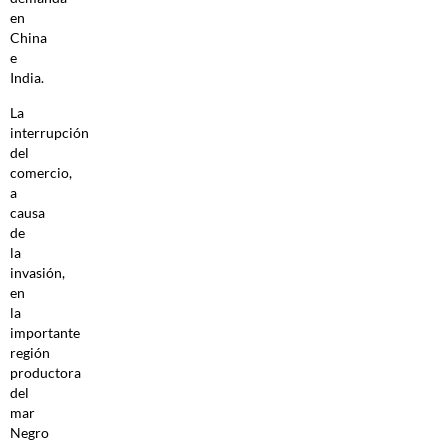
en
China
e
India.
La
interrupción
del
comercio,
a
causa
de
la
invasión,
en
la
importante
región
productora
del
mar
Negro