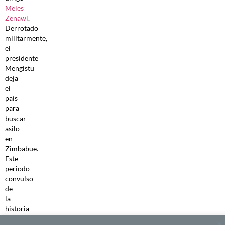
Meles
Zenawi
.
Derrotado
militarmente,
el
presidente
Mengistu
deja
el
país
para
buscar
asilo
en
Zimbabue.
Este
periodo
convulso
de
la
historia
de