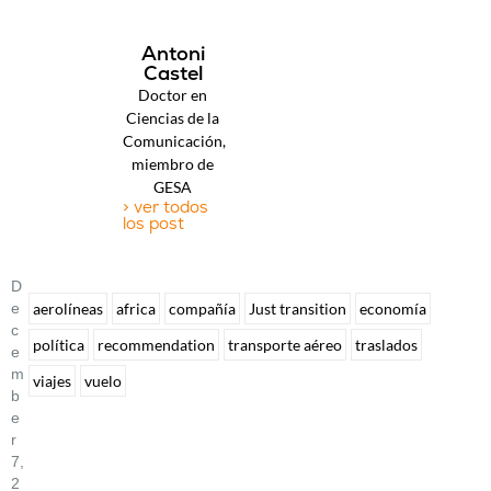
Antoni
Castel
Doctor en
Ciencias de la
Comunicación,
miembro de
GESA
> ver todos
los post
D
E
aerolíneas
africa
compañía
Just transition
economía
C
política
recommendation
transporte aéreo
traslados
E
M
viajes
vuelo
B
E
R
7,
2