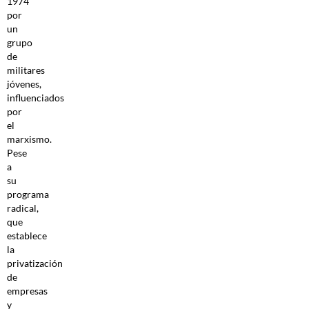
1974
por
un
grupo
de
militares
jóvenes,
influenciados
por
el
marxismo.
Pese
a
su
programa
radical,
que
establece
la
privatización
de
empresas
y