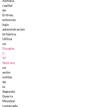
Asmara,
capital
de
Eritrea,
entonces
bajo
administración
británica.
Utiliza
un
Douglas
C-
47
Skytrain
,
un
avión
militar
de
la
Segunda
Guerra
Mundial
comprado