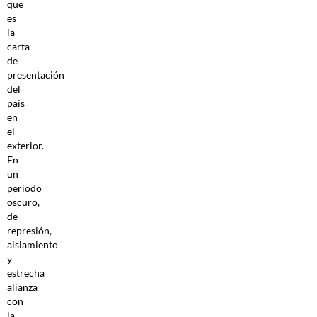
que
es
la
carta
de
presentación
del
país
en
el
exterior.
En
un
periodo
oscuro,
de
represión,
aislamiento
y
estrecha
alianza
con
la