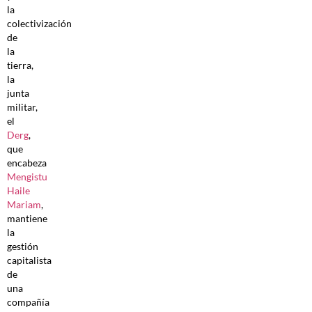
la
colectivización
de
la
tierra,
la
junta
militar,
el
Derg
,
que
encabeza
Mengistu
Haile
Mariam
,
mantiene
la
gestión
capitalista
de
una
compañía