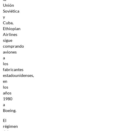
Unión
Soviética
y
Cuba,
Ethiopian
Airlines
sigue
comprando
aviones
a
los
fabricantes
estadounidenses,
en
los
años
1980
a
Boeing.
El
régimen