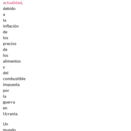
actualidad
,
debido
a
la
inflación
de
los
precios
de
los
alimentos
y
del
combustible
impuesta
por
la
guerra
en
Ucrania.
Un
mundo