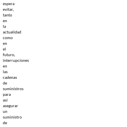
espera
evitar,
tanto
en
la
actualidad
como
en
el
futuro,
interrupciones
en
las
cadenas
de
suministros
para
así
asegurar
un
suministro
de