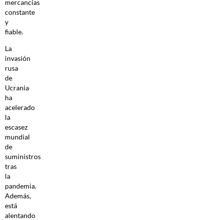
mercancías
constante
y
fiable.
La
invasión
rusa
de
Ucrania
ha
acelerado
la
escasez
mundial
de
suministros
tras
la
pandemia.
Además,
está
alentando