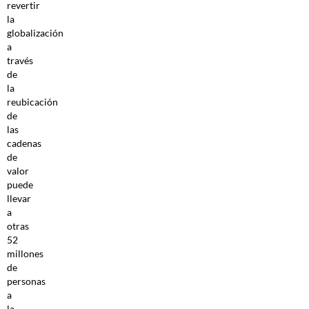
revertir
la
globalización
a
través
de
la
reubicación
de
las
cadenas
de
valor
puede
llevar
a
otras
52
millones
de
personas
a
la