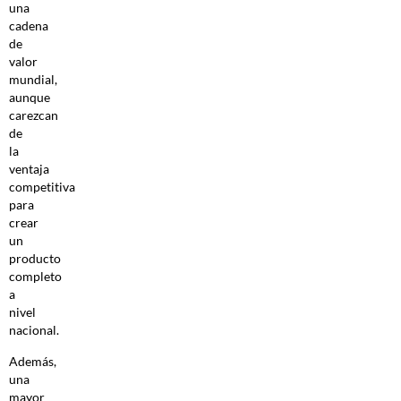
una
cadena
de
valor
mundial,
aunque
carezcan
de
la
ventaja
competitiva
para
crear
un
producto
completo
a
nivel
nacional.
Además,
una
mayor