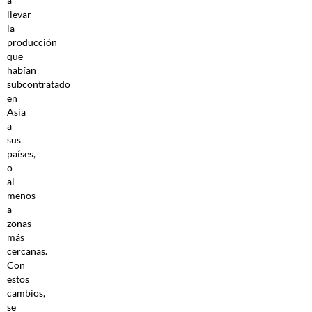
a
llevar
la
producción
que
habían
subcontratado
en
Asia
a
sus
países,
o
al
menos
a
zonas
más
cercanas.
Con
estos
cambios,
se