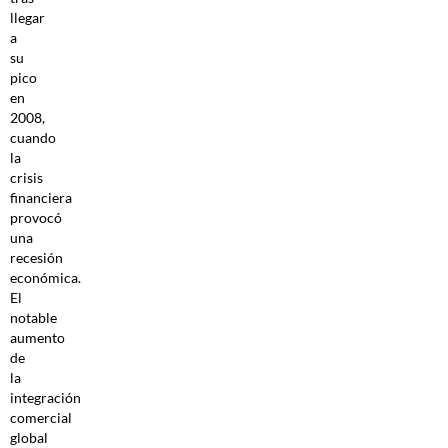
llegar
a
su
pico
en
2008,
cuando
la
crisis
financiera
provocó
una
recesión
económica.
El
notable
aumento
de
la
integración
comercial
global