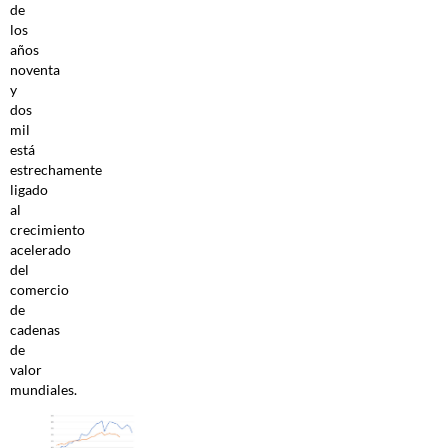
de
los
años
noventa
y
dos
mil
está
estrechamente
ligado
al
crecimiento
acelerado
del
comercio
de
cadenas
de
valor
mundiales.