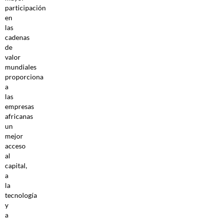
participación
en
las
cadenas
de
valor
mundiales
proporciona
a
las
empresas
africanas
un
mejor
acceso
al
capital,
a
la
tecnología
y
a