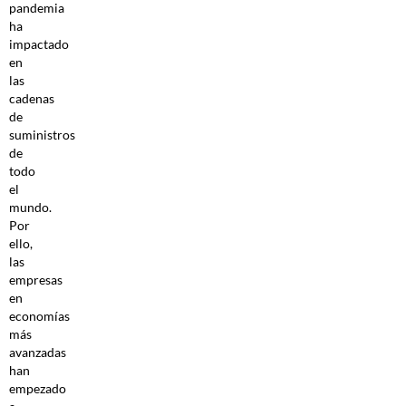
pandemia
ha
impactado
en
las
cadenas
de
suministros
de
todo
el
mundo.
Por
ello,
las
empresas
en
economías
más
avanzadas
han
empezado