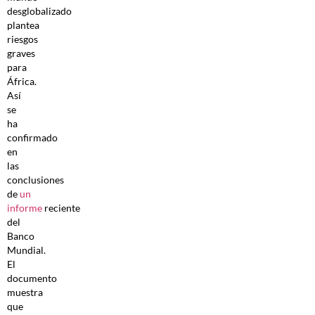
desglobalizado
plantea
riesgos
graves
para
África.
Así
se
ha
confirmado
en
las
conclusiones
de
un
informe
reciente
del
Banco
Mundial.
El
documento
muestra
que