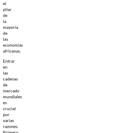
el
pilar
de
la
mayoría
de
las
economías
africanas.
Entrar
en
las
cadenas
de
mercado
mundiales
es
crucial
por
varias
razones.
Primero,