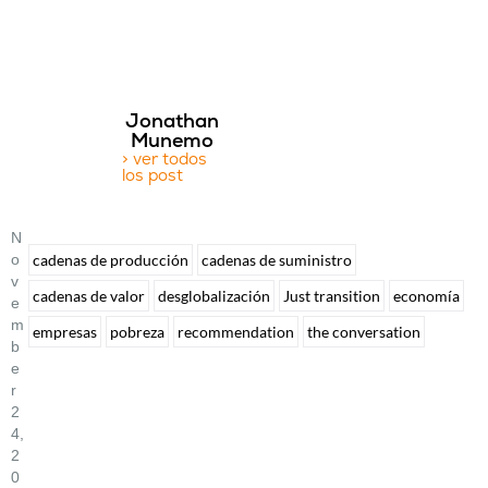
Jonathan
Munemo
> ver todos
los post
N
O
cadenas de producción
cadenas de suministro
V
cadenas de valor
desglobalización
Just transition
economía
E
M
empresas
pobreza
recommendation
the conversation
B
E
R
2
4,
2
0