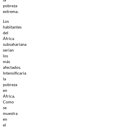
pobreza
extrema.
Los
habitantes
del
África
subsahariana
serían
los
más
afectados.
Intensificaría
la
pobreza
en
África.
Como
se
muestra
en
el