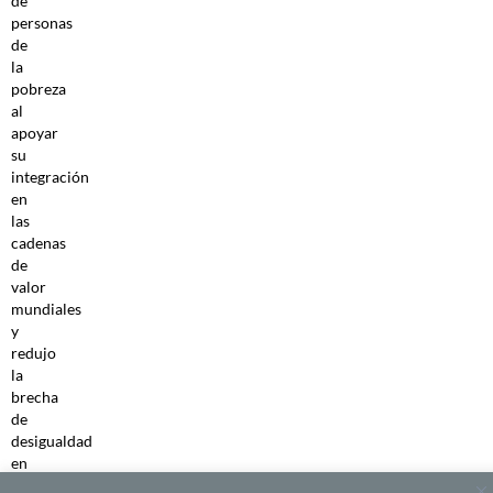
de
personas
de
la
pobreza
al
apoyar
su
integración
en
las
cadenas
de
valor
mundiales
y
redujo
la
brecha
de
desigualdad
en
los