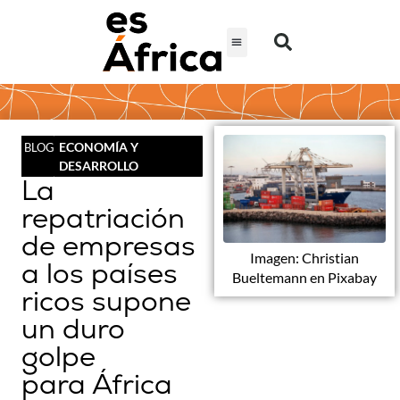
ECONOMÍA Y
BLOG
DESARROLLO
La
repatriación
de empresas
Imagen: Christian
a los países
Bueltemann en Pixabay
ricos supone
un duro
golpe
para África