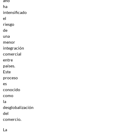
año
ha
intensificado
el
riesgo
de
una
menor
integración
comercial
entre
países.
Este
proceso
es
conocido
como
la
desglobalización
del
comercio.
La