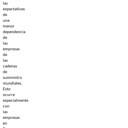
las
expectativas
de
una
menor
dependencia
de
las
empresas
de
las
cadenas
de
suministro
mundiales.
Esto
ocurre
especialmente
con
las
empresas
en