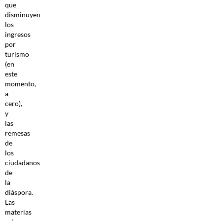
que
disminuyen
los
ingresos
por
turismo
(en
este
momento,
a
cero),
y
las
remesas
de
los
ciudadanos
de
la
diáspora.
Las
materias