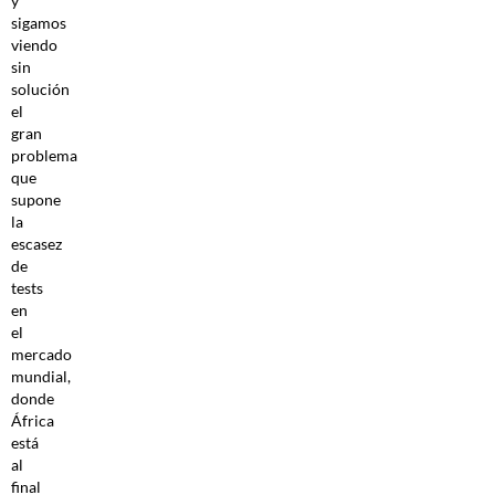
y
sigamos
viendo
sin
solución
el
gran
problema
que
supone
la
escasez
de
tests
en
el
mercado
mundial,
donde
África
está
al
final