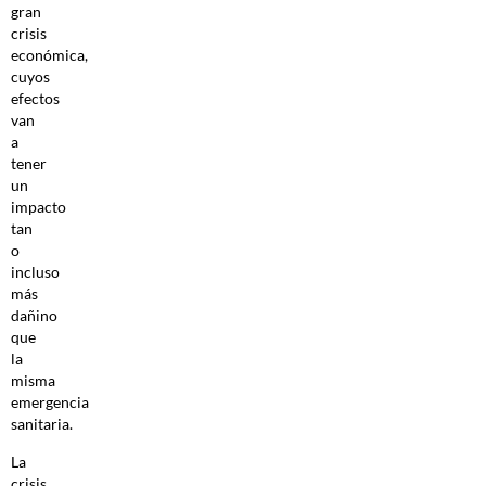
gran
crisis
económica,
cuyos
efectos
van
a
tener
un
impacto
tan
o
incluso
más
dañino
que
la
misma
emergencia
sanitaria.
La
crisis