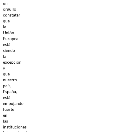
un
orgullo
constatar
que
la
Unión
Europea
está
siendo
la
excepción
y
que
nuestro
país,
España,
está
empujando
fuerte
en
las
instituciones