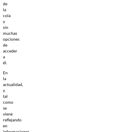
de
la
cola
y
sin
muchas
opciones
de
acceder
a
él.
En
la
actualidad,
y
tal
como
se
viene
reflejando
en
informaciones