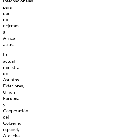
internacionales
para
que
no
dejemos
a
África
atrás.
La
actual
ministra
de
Asuntos
Exteriores,
Unión
Europea
y
Cooperación
del
Gobierno
español,
Arancha