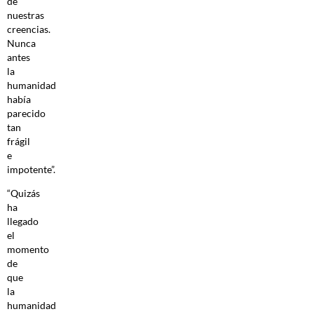
de
nuestras
creencias.
Nunca
antes
la
humanidad
había
parecido
tan
frágil
e
impotente”.
“Quizás
ha
llegado
el
momento
de
que
la
humanidad