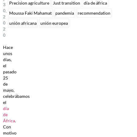
Precision agriculture
Just transition
día de áfrica
3
0,
Moussa Faki Mahamat
pandemia
recommendation
2
unión africana
unión europea
0
2
0
Hace
unos
días,
el
pasado
25
de
mayo,
celebrábamos
el
día
de
África
.
Con
motivo