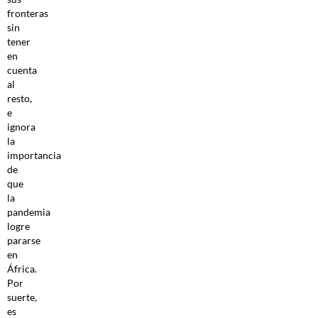
fronteras
sin
tener
en
cuenta
al
resto,
e
ignora
la
importancia
de
que
la
pandemia
logre
pararse
en
África.
Por
suerte,
es