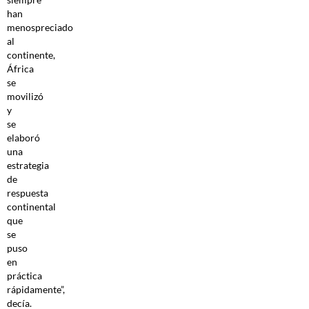
han
menospreciado
al
continente,
África
se
movilizó
y
se
elaboró
una
estrategia
de
respuesta
continental
que
se
puso
en
práctica
rápidamente”,
decía.