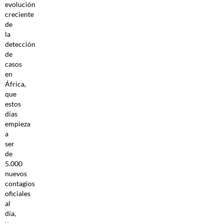
evolución
creciente
de
la
detección
de
casos
en
África,
que
estos
días
empieza
a
ser
de
5.000
nuevos
contagios
oficiales
al
día,