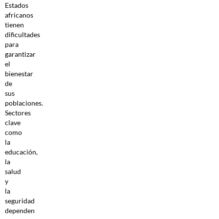
Estados
africanos
tienen
dificultades
para
garantizar
el
bienestar
de
sus
poblaciones.
Sectores
clave
como
la
educación,
la
salud
y
la
seguridad
dependen