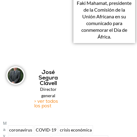
Faki Mahamat, presidente
de la Comisión de la
Unión Africana en su
comunicado para
conmemorar el Día de
África.
José
Segura
Clavell
Director
general
> ver todos
los post
M
A
coronavirus
COVID-19
crisis económica
Y