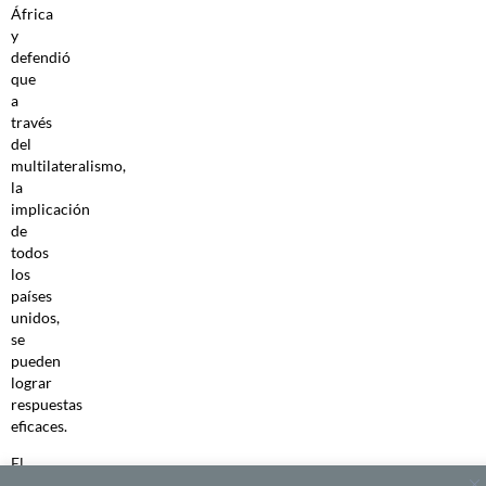
África
y
defendió
que
a
través
del
multilateralismo,
la
implicación
de
todos
los
países
unidos,
se
pueden
lograr
respuestas
eficaces.
El
camino