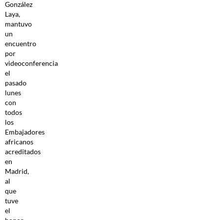
González
Laya,
mantuvo
un
encuentro
por
videoconferencia
el
pasado
lunes
con
todos
los
Embajadores
africanos
acreditados
en
Madrid,
al
que
tuve
el