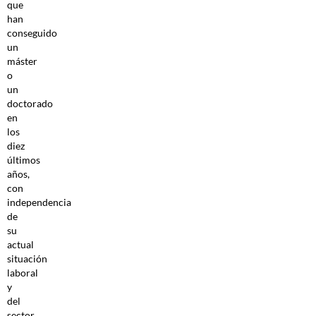
que
han
conseguido
un
máster
o
un
doctorado
en
los
diez
últimos
años,
con
independencia
de
su
actual
situación
laboral
y
del
sector