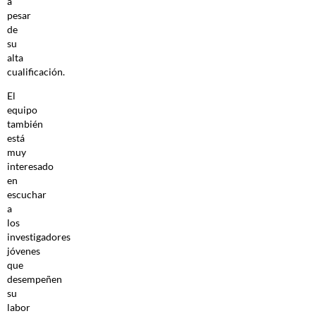
a
pesar
de
su
alta
cualificación.
El
equipo
también
está
muy
interesado
en
escuchar
a
los
investigadores
jóvenes
que
desempeñen
su
labor