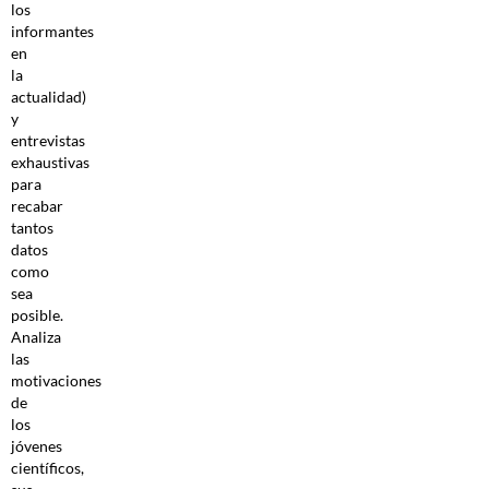
los
informantes
en
la
actualidad)
y
entrevistas
exhaustivas
para
recabar
tantos
datos
como
sea
posible.
Analiza
las
motivaciones
de
los
jóvenes
científicos,