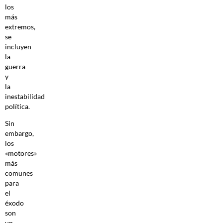
los
más
extremos,
se
incluyen
la
guerra
y
la
inestabilidad
política.
Sin
embargo,
los
«motores»
más
comunes
para
el
éxodo
son
un