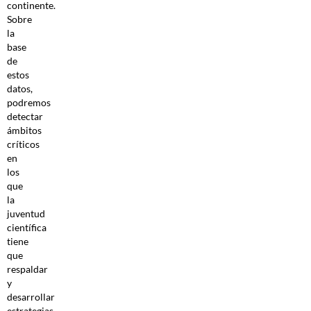
continente.
Sobre
la
base
de
estos
datos,
podremos
detectar
ámbitos
críticos
en
los
que
la
juventud
científica
tiene
que
respaldar
y
desarrollar
estrategias