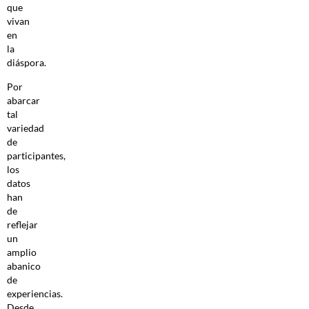
que
vivan
en
la
diáspora.
Por
abarcar
tal
variedad
de
participantes,
los
datos
han
de
reflejar
un
amplio
abanico
de
experiencias.
Desde