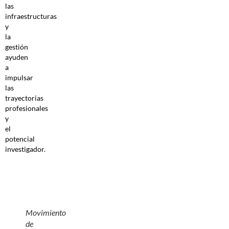
las
infraestructuras
y
la
gestión
ayuden
a
impulsar
las
trayectorias
profesionales
y
el
potencial
investigador.
Movimiento
de