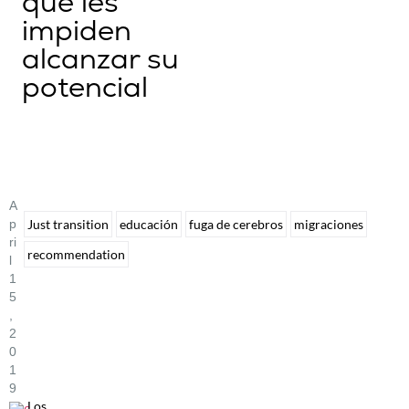
que les
impiden
alcanzar su
potencial
A
P
Just transition
educación
fuga de cerebros
migraciones
Ri
recommendation
L
1
5
,
2
0
1
9
Los