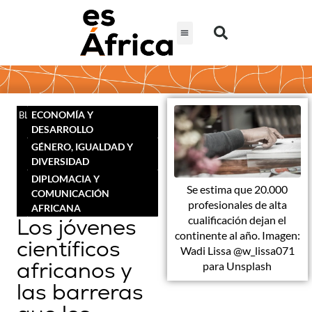
ECONOMÍA Y
BLOG
DESARROLLO
GÉNERO, IGUALDAD Y
DIVERSIDAD
DIPLOMACIA Y
Se estima que 20.000
COMUNICACIÓN
profesionales de alta
AFRICANA
Los jóvenes
cualificación dejan el
continente al año. Imagen:
científicos
Wadi Lissa @w_lissa071
africanos y
para Unsplash
las barreras