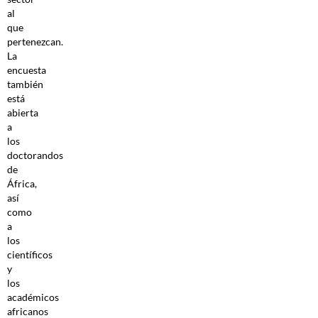
al
que
pertenezcan.
La
encuesta
también
está
abierta
a
los
doctorandos
de
África,
así
como
a
los
científicos
y
los
académicos
africanos