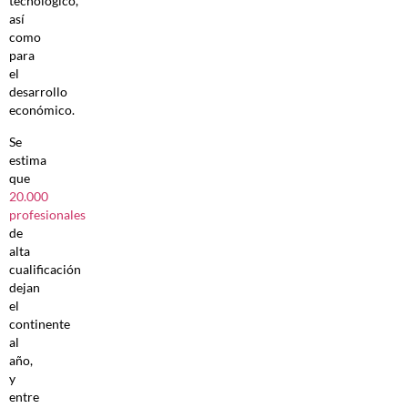
tecnológico,
así
como
para
el
desarrollo
económico.
Se
estima
que
20.000
profesionales
de
alta
cualificación
dejan
el
continente
al
año,
y
entre