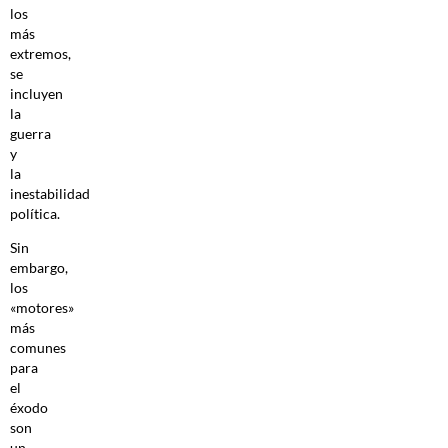
los
más
extremos,
se
incluyen
la
guerra
y
la
inestabilidad
política.
Sin
embargo,
los
«motores»
más
comunes
para
el
éxodo
son
un