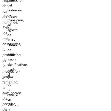
respeto
formación
del
de
Gobierno
los
de
derechos
transición,
humanos.
en
Entre
agosto
los
de
más
2019,
destacados,
Sudán
la
ha
prohibición
dado
pasos
de
significativos
la
hacia
mutilación
el
genital
fin
femenina,
de
la
la
eliminación
guerra
del
en
permiso
Darfur,
del
la