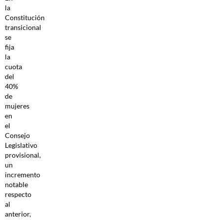
la
Constitución
transicional
se
fija
la
cuota
del
40%
de
mujeres
en
el
Consejo
Legislativo
provisional,
un
incremento
notable
respecto
al
anterior,