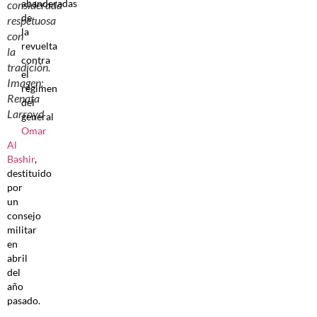
abanderadas
considerada
de
respetuosa
la
con
revuelta
la
contra
tradición.
el
Imagen:
régimen
Renata
del
Larroyd
general
Omar
Al
Bashir
,
destituido
por
un
consejo
militar
en
abril
del
año
pasado.