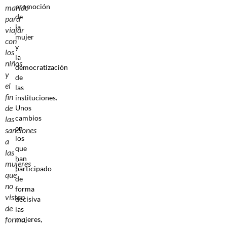
promoción
marido
de
para
la
viajar
mujer
con
y
los
la
niños
democratización
y
de
el
las
fin
instituciones.
de
Unos
cambios
las
en
sanciones
los
a
que
las
han
mujeres
participado
que
de
no
forma
vistan
decisiva
de
las
forma
mujeres,