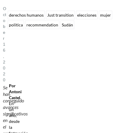
O
Ct
derechos humanos
Just transition
elecciones
mujer
O
politica
recommendation
Sudán
B
E
R
1
6
,
2
0
2
0
Por
Se
Antoni
han
Castel.
conseguido
En
avances
un
significativos
año,
en
desde
el
la