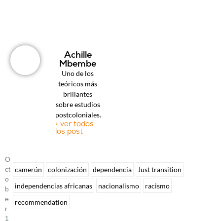
Achille
Mbembe
Uno de los
teóricos más
brillantes
sobre estudios
postcoloniales.
> ver todos
los post
O
Ct
camerún
colonización
dependencia
Just transition
O
independencias africanas
nacionalismo
racismo
B
E
recommendation
R
1