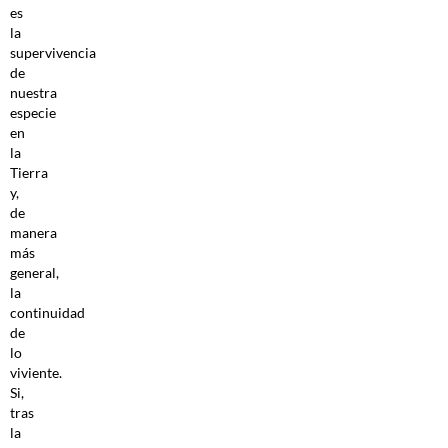
es
la
supervivencia
de
nuestra
especie
en
la
Tierra
y,
de
manera
más
general,
la
continuidad
de
lo
viviente.
Si,
tras
la