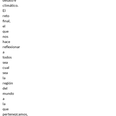
desastre
climático.
El
reto
final,
el
que
nos
hace
reflexionar
a
todos
sea
cual
sea
la
región
del
mundo
a
la
que
pertenezcamos,