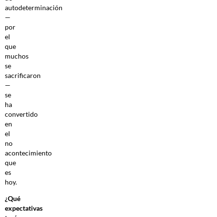
autodeterminación
—
por
el
que
muchos
se
sacrificaron
—
se
ha
convertido
en
el
no
acontecimiento
que
es
hoy.
¿Qué
expectativas