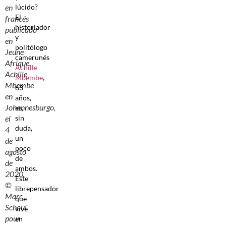
lúcido?
en
El
francés
historiador
publicado
y
en
politólogo
Jeune
camerunés
Afrique.
Achille
Achille
Mbembe
,
Mbembe
63
en
años,
Johannesburgo,
es,
sin
el
duda,
4
un
de
poco
agosto
de
de
ambos.
2020.
Este
©
librepensador
Marc
que
Schoul
vive
pour
en