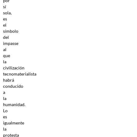
por
sí
sola,
es
el
símbolo
del
impasse
al
que
la
civilización
tecnomaterialista
habrá
conducido
a
la
humanidad.
Lo
es
igualmente
la
protesta