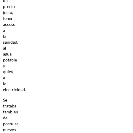
un
precio
justo,
tener
acceso
a
la
sanidad,
al
agua
potable
y,
quizá,
a
la
electricidad.
Se
trataba
también
de
postular
nuevos