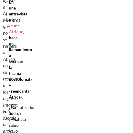
ligado
En
a
una
África.
entrevista
Mientras
a
Jeune
que
Afrique
,
no
hace
se
un
respete
llamamiento
a
a
África,
«vencer
no
la
se
tiranía
respetará
poscolonial»
a
y
«reencantar
los
África».
negros.
Imagen:
¿Fancotirador
Foto
audaz?
sacada
¿Analista
del
sabio
artículo
y