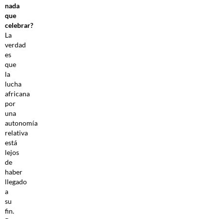
nada
que
celebrar?
La
verdad
es
que
la
lucha
africana
por
una
autonomía
relativa
está
lejos
de
haber
llegado
a
su
fin.