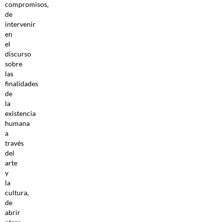
compromisos,
de
intervenir
en
el
discurso
sobre
las
finalidades
de
la
existencia
humana
a
través
del
arte
y
la
cultura,
de
abrir