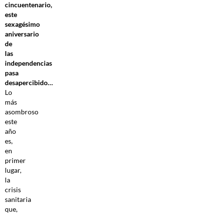
cincuentenario,
este
sexagésimo
aniversario
de
las
independencias
pasa
desapercibido…
Lo
más
asombroso
este
año
es,
en
primer
lugar,
la
crisis
sanitaria
que,