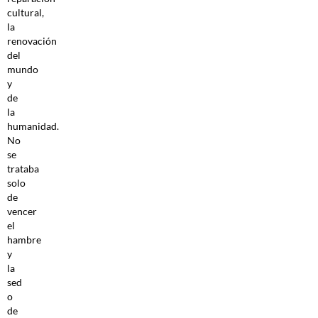
cultural,
la
renovación
del
mundo
y
de
la
humanidad.
No
se
trataba
solo
de
vencer
el
hambre
y
la
sed
o
de