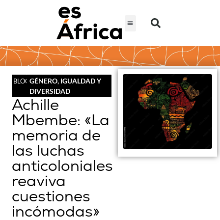
GÉNERO, IGUALDAD Y
BLOG
DIVERSIDAD
Achille
Mbembe: «La
memoria de
las luchas
anticoloniales
reaviva
cuestiones
incómodas»