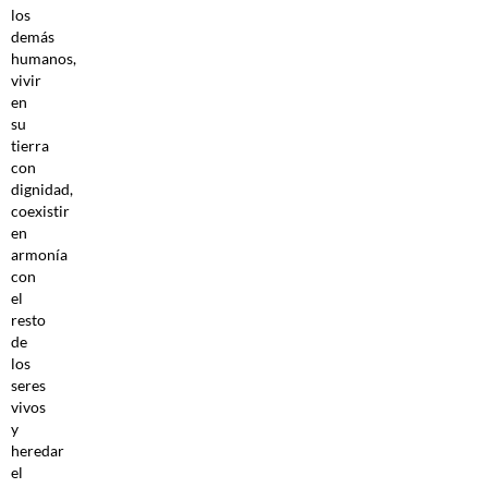
los
demás
humanos,
vivir
en
su
tierra
con
dignidad,
coexistir
en
armonía
con
el
resto
de
los
seres
vivos
y
heredar
el