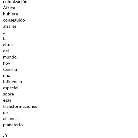
colonización,
África
hubiera
conseguido
alzarse
a
la
altura
del
mundo,
hoy
tendría
una
influencia
especial
sobre
esas
transformaciones
de
alcance
planetario.
¿Y