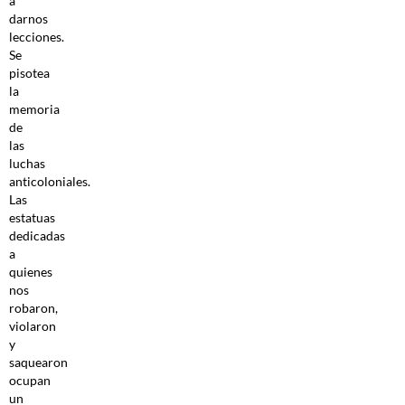
a
darnos
lecciones.
Se
pisotea
la
memoria
de
las
luchas
anticoloniales.
Las
estatuas
dedicadas
a
quienes
nos
robaron,
violaron
y
saquearon
ocupan
un