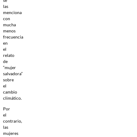
se
las
menciona
con
mucha
menos
frecuencia
en
el
relato
de
“mujer
salvadora”
sobre
el
cambio
climático.
Por
el
contrario,
las
mujeres