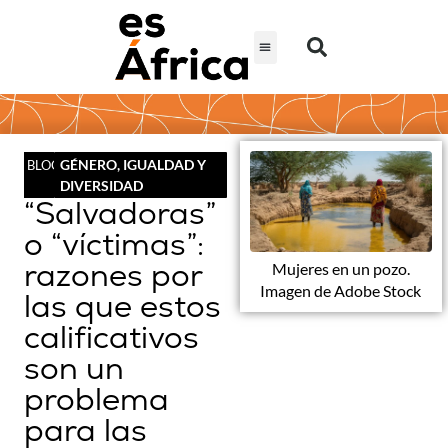
GÉNERO, IGUALDAD Y
BLOG
DIVERSIDAD
“Salvadoras”
o “víctimas”:
razones por
Mujeres en un pozo.
Imagen de Adobe Stock
las que estos
calificativos
son un
problema
para las