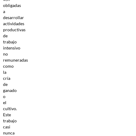
obligadas
a
desarrollar
actividades
productivas
de
trabajo
intensivo
no
remuneradas
como
la
cría
de
ganado
o
el
cultivo.
Este
trabajo
casi
nunca