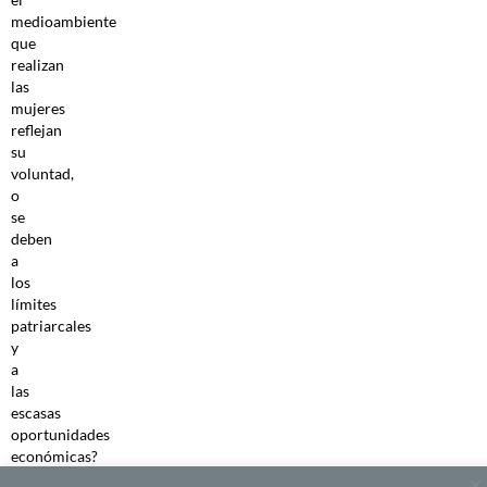
medioambiente
que
realizan
las
mujeres
reflejan
su
voluntad,
o
se
deben
a
los
límites
patriarcales
y
a
las
escasas
oportunidades
económicas?