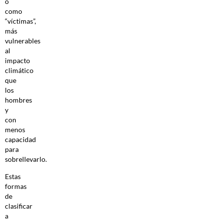
o
como
“víctimas”,
más
vulnerables
al
impacto
climático
que
los
hombres
y
con
menos
capacidad
para
sobrellevarlo.
Estas
formas
de
clasificar
a