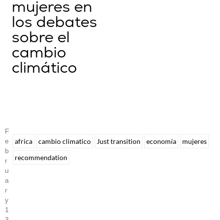
mujeres en
los debates
sobre el
cambio
climático
F
E
africa
cambio climatico
Just transition
economía
mujeres
B
recommendation
R
U
A
R
Y
1
3