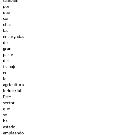
también
por
qué
son
ellas
las
encargadas
de
gran
parte
del
trabajo
en
la
agricultura
industrial.
Este
sector,
que
se
ha
estado
empleando