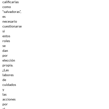
calificarlas
como
“salvadoras”,
es
necesario
cuestionarse
si
estos
roles
se
dan
por
elección
propia.
¿Las
labores
de
cuidados
y
las
acciones
por
el