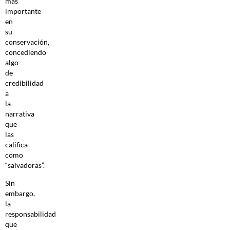
más
importante
en
su
conservación,
concediendo
algo
de
credibilidad
a
la
narrativa
que
las
califica
como
“salvadoras”.
Sin
embargo,
la
responsabilidad
que