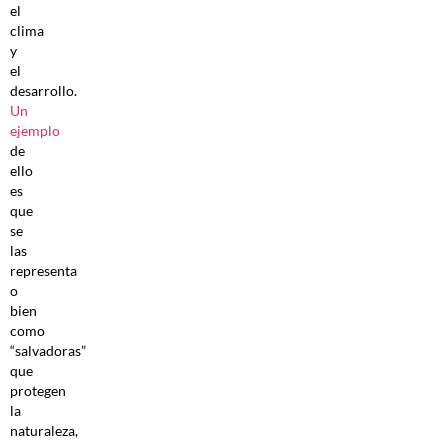
el
clima
y
el
desarrollo.
Un
ejemplo
de
ello
es
que
se
las
representa
o
bien
como
“salvadoras”
que
protegen
la
naturaleza,