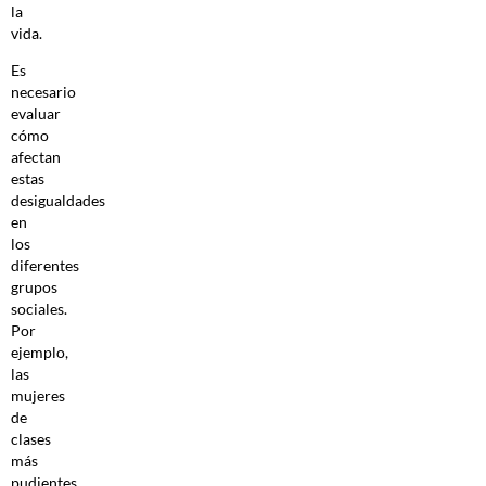
la
vida.
Es
necesario
evaluar
cómo
afectan
estas
desigualdades
en
los
diferentes
grupos
sociales.
Por
ejemplo,
las
mujeres
de
clases
más
pudientes