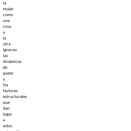
la
mujer
como
una
cosa
o
la
otra
ignoran
las
dinámicas
de
poder
y
los
factores
estructurales
que
dan
lugar
a
estos