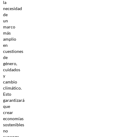
la
necesidad
de
un
marco
más
amplio
en
cuestiones
de
género,
cuidados
y
cambio
climático.
Esto
garantizará
que
crear
economías
sostenibles
no
suponga