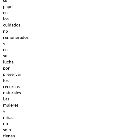
su
papel
en
los
cuidados
no
remunerados
y
en
su
lucha
por
preservar
los
recursos
naturales.
Las
mujeres
y
niñas
no
solo
tienen