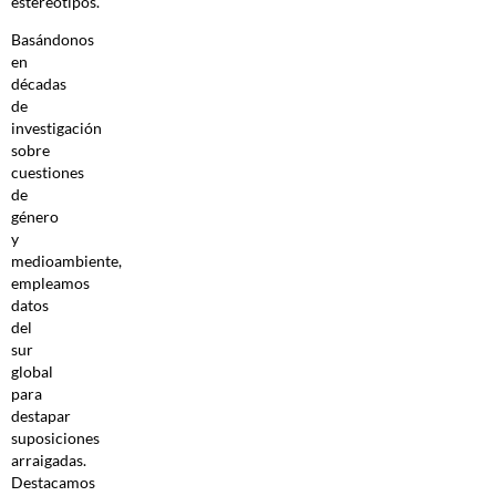
estereotipos.
Basándonos
en
décadas
de
investigación
sobre
cuestiones
de
género
y
medioambiente,
empleamos
datos
del
sur
global
para
destapar
suposiciones
arraigadas.
Destacamos