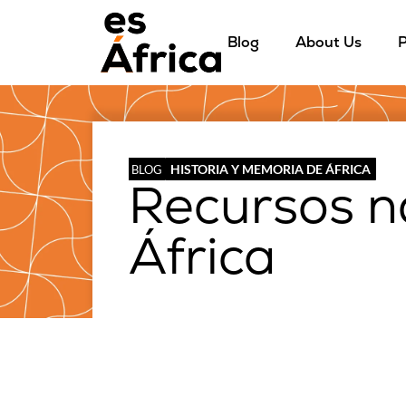
Blog
About Us
P
HISTORIA Y MEMORIA DE ÁFRICA
BLOG
Recursos n
África