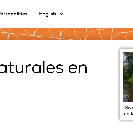
ersonalities
English
aturales en
Riv
de J