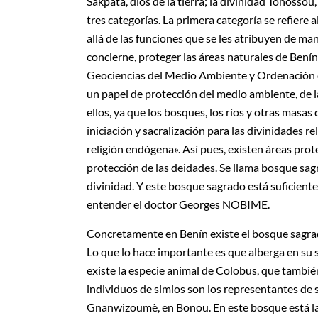
Sakpata, dios de la tierra; la divinidad Tohossou,
tres categorías. La primera categoría se refiere 
allá de las funciones que se les atribuyen de ma
concierne, proteger las áreas naturales de Benín 
Geociencias del Medio Ambiente y Ordenación d
un papel de protección del medio ambiente, de l
ellos, ya que los bosques, los ríos y otras masa
iniciación y sacralización para las divinidades r
religión endógena». Así pues, existen áreas pro
protección de las deidades. Se llama bosque sag
divinidad. Y este bosque sagrado está suficien
entender el doctor Georges NOBIME.
Concretamente en Benín existe el bosque sagrado
Lo que lo hace importante es que alberga en su
existe la especie animal de Colobus, que tamb
individuos de simios son los representantes de 
Gnanwizoumè, en Bonou. En este bosque está l