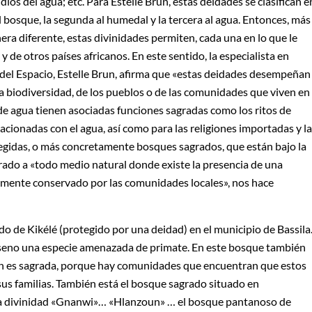
 dios del agua; etc. Para Estelle Brun, estas deidades se clasifican e
al bosque, la segunda al humedal y la tercera al agua. Entonces, más
nera diferente, estas divinidades permiten, cada una en lo que le
y de otros países africanos. En este sentido, la especialista en
el Espacio, Estelle Brun, afirma que «estas deidades desempeñan
a biodiversidad, de los pueblos o de las comunidades que viven en
s de agua tienen asociadas funciones sagradas como los ritos de
elacionadas con el agua, así como para las religiones importadas y la
tegidas, o más concretamente bosques sagrados, que están bajo la
rado a «todo medio natural donde existe la presencia de una
temente conservado por las comunidades locales», nos hace
 de Kikélé (protegido por una deidad) en el municipio de Bassila
 seno una especie amenazada de primate. En este bosque también
ién es sagrada, porque hay comunidades que encuentran que estos
sus familias. También está el bosque sagrado situado en
a divinidad «Gnanwi»… «Hlanzoun» … el bosque pantanoso de