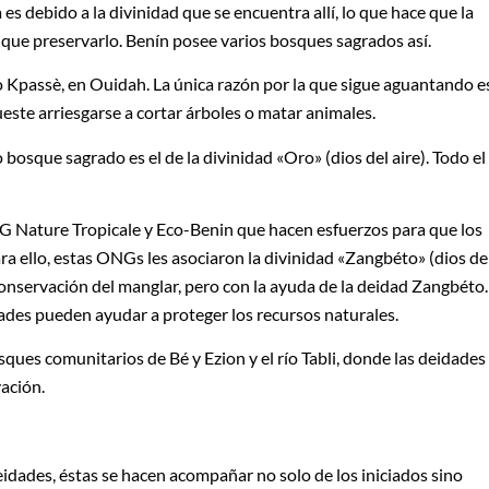
es debido a la divinidad que se encuentra allí, lo que hace que la
que preservarlo. Benín posee varios bosques sagrados así.
o Kpassè, en Ouidah. La única razón por la que sigue aguantando e
ueste arriesgarse a cortar árboles o matar animales.
osque sagrado es el de la divinidad «Oro» (dios del aire). Todo el
G Nature Tropicale y Eco-Benin que hacen esfuerzos para que los
a ello, estas ONGs les asociaron la divinidad «Zangbéto» (dios de
 conservación del manglar, pero con la ayuda de la deidad Zangbéto.
ades pueden ayudar a proteger los recursos naturales.
ques comunitarios de Bé y Ezion y el río Tabli, donde las deidades
ación.
deidades, éstas se hacen acompañar no solo de los iniciados sino