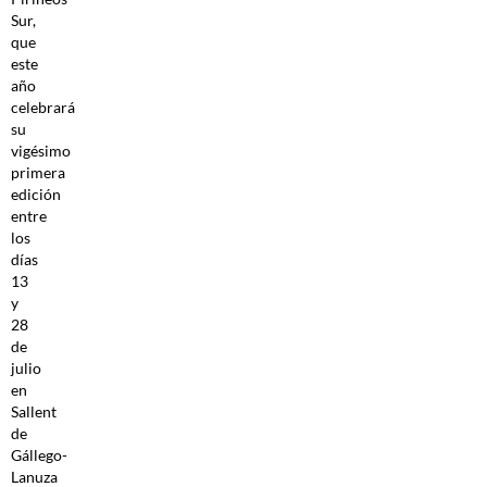
Sur,
que
este
año
celebrará
su
vigésimo
primera
edición
entre
los
días
13
y
28
de
julio
en
Sallent
de
Gállego-
Lanuza