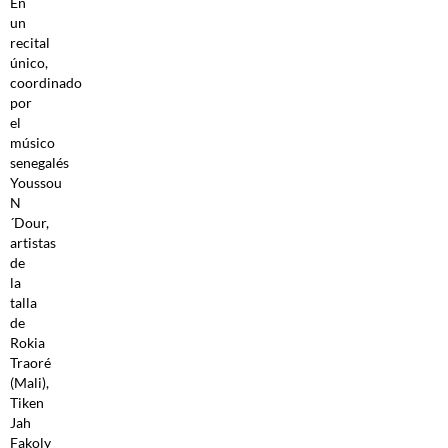
En
un
recital
único,
coordinado
por
el
músico
senegalés
Youssou
N
´Dour,
artistas
de
la
talla
de
Rokia
Traoré
(Mali),
Tiken
Jah
Fakoly