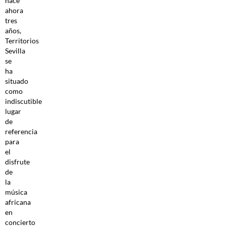
hace
ahora
tres
años,
Territorios
Sevilla
se
ha
situado
como
indiscutible
lugar
de
referencia
para
el
disfrute
de
la
música
africana
en
concierto