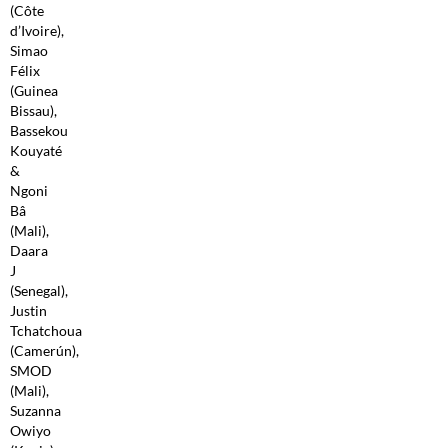
(Côte
d’Ivoire),
Simao
Félix
(Guinea
Bissau),
Bassekou
Kouyaté
&
Ngoni
Bâ
(Mali),
Daara
J
(Senegal),
Justin
Tchatchoua
(Camerún),
SMOD
(Mali),
Suzanna
Owiyo