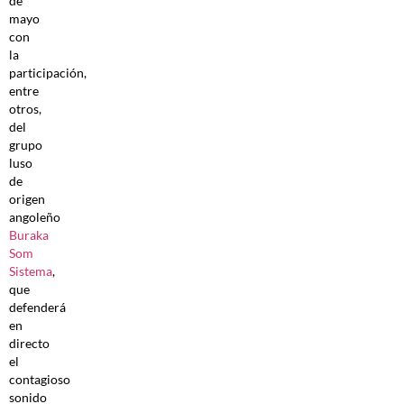
de
mayo
con
la
participación,
entre
otros,
del
grupo
luso
de
origen
angoleño
Buraka
Som
Sistema
,
que
defenderá
en
directo
el
contagioso
sonido