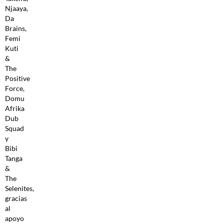
Njaaya,
Da
Brains,
Femi
Kuti
&
The
Positive
Force,
Domu
Afrika
Dub
Squad
y
Bibi
Tanga
&
The
Selenites,
gracias
al
apoyo