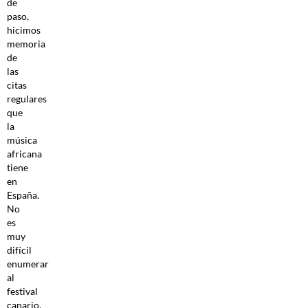
de
paso,
hicimos
memoria
de
las
citas
regulares
que
la
música
africana
tiene
en
España.
No
es
muy
difícil
enumerar
al
festival
canario,