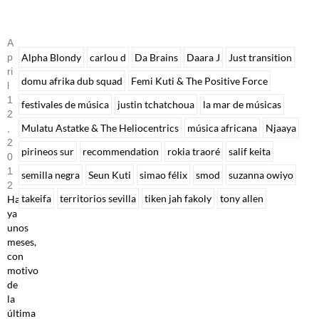
A
P
Alpha Blondy
carlou d
Da Brains
Daara J
Just transition
Ri
domu afrika dub squad
Femi Kuti & The Positive Force
L
1
festivales de música
justin tchatchoua
la mar de músicas
2
Mulatu Astatke & The Heliocentrics
música africana
Njaaya
,
2
pirineos sur
recommendation
rokia traoré
salif keita
0
1
semilla negra
Seun Kuti
simao félix
smod
suzanna owiyo
2
takeifa
territorios sevilla
tiken jah fakoly
tony allen
Hace
ya
unos
meses,
con
motivo
de
la
última