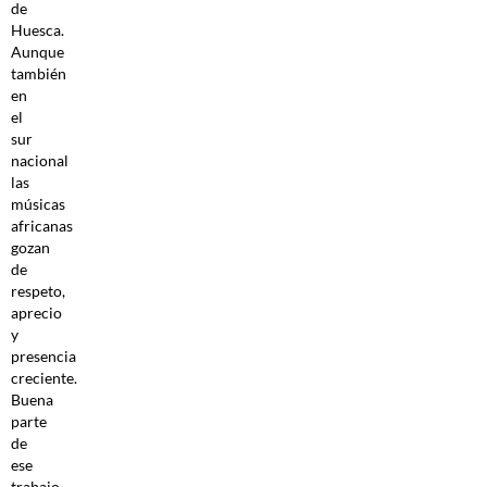
de
Huesca.
Aunque
también
en
el
sur
nacional
las
músicas
africanas
gozan
de
respeto,
aprecio
y
presencia
creciente.
Buena
parte
de
ese
trabajo