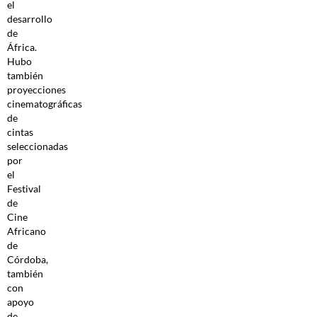
el
desarrollo
de
África.
Hubo
también
proyecciones
cinematográficas
de
cintas
seleccionadas
por
el
Festival
de
Cine
Africano
de
Córdoba,
también
con
apoyo
de