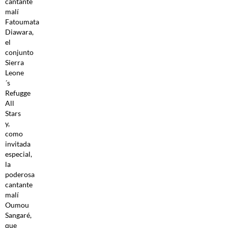
cantante
malí
Fatoumata
Diawara,
el
conjunto
Sierra
Leone
´s
Refugge
All
Stars
y,
como
invitada
especial,
la
poderosa
cantante
malí
Oumou
Sangaré,
que