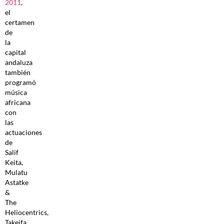
2011
,
el
certamen
de
la
capital
andaluza
también
programó
música
africana
con
las
actuaciones
de
Salif
Keita,
Mulatu
Astatke
&
The
Heliocentrics,
Takeifa,