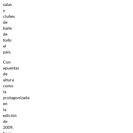
salas
y
clubes
de
baile
de
todo
el
país.
Con
apuestas
de
altura
como
la
protagonizada
en
la
edición
de
2009,