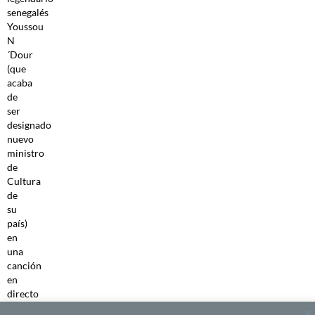
senegalés
Youssou
N
´Dour
(que
acaba
de
ser
designado
nuevo
ministro
de
Cultura
de
su
país)
en
una
canción
en
directo
de