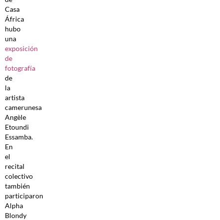
Casa
África
hubo
una
exposición
de
fotografía
de
la
artista
camerunesa
Angèle
Etoundi
Essamba.
En
el
recital
colectivo
también
participaron
Alpha
Blondy