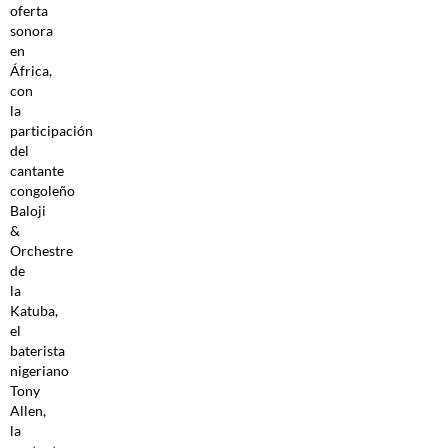
oferta
sonora
en
África,
con
la
participación
del
cantante
congoleño
Baloji
&
Orchestre
de
la
Katuba,
el
baterista
nigeriano
Tony
Allen,
la