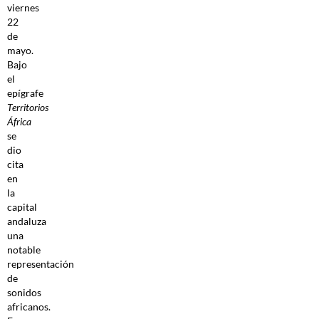
viernes
22
de
mayo.
Bajo
el
epígrafe
Territorios
África
se
dio
cita
en
la
capital
andaluza
una
notable
representación
de
sonidos
africanos.