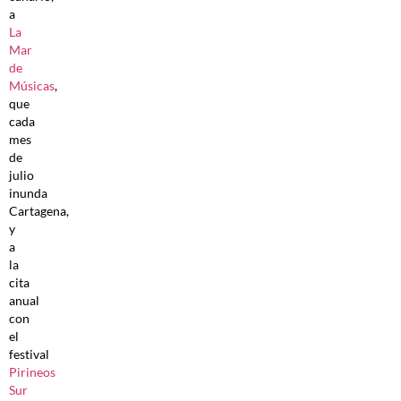
a
La
Mar
de
Músicas
,
que
cada
mes
de
julio
inunda
Cartagena,
y
a
la
cita
anual
con
el
festival
Pirineos
Sur