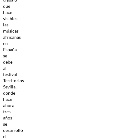
que
hace
visibles
las
músicas
africanas
en
España
se
debe
al
festival
Territorios
Sevilla,
donde
hace
ahora
tres
años
se
desarrolló
el