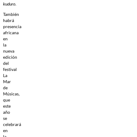
kuduro
.
También
habrá
presencia
africana
en
la
nueva
edición
del
festival
La
Mar
de
Músicas,
que
este
año
se
celebrará
en
la