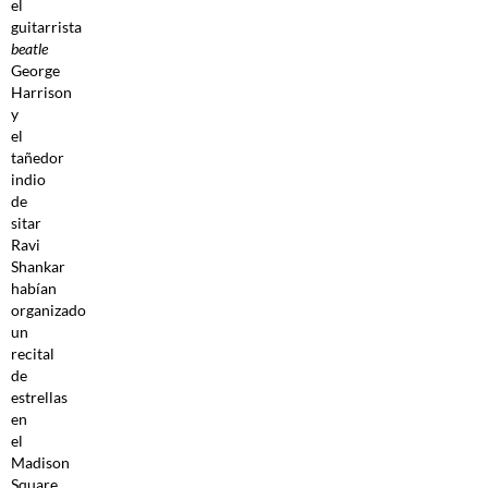
el
guitarrista
beatle
George
Harrison
y
el
tañedor
indio
de
sitar
Ravi
Shankar
habían
organizado
un
recital
de
estrellas
en
el
Madison
Square