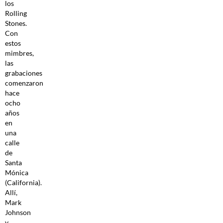
los
Rolling
Stones.
Con
estos
mimbres,
las
grabaciones
comenzaron
hace
ocho
años
en
una
calle
de
Santa
Mónica
(California).
Allí,
Mark
Johnson
y