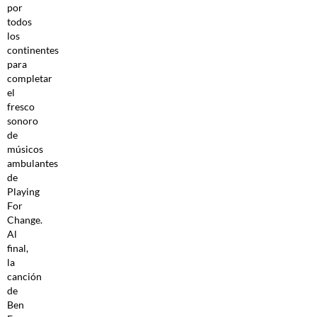
por
todos
los
continentes
para
completar
el
fresco
sonoro
de
músicos
ambulantes
de
Playing
For
Change.
Al
final,
la
canción
de
Ben