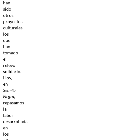
han
sido
otros
proyectos
culturales
los
que
han
tomado
el
relevo
solidario.
Hoy,
en
Semilla
Negra
,
repasamos
la
labor
desarrollada
en
los