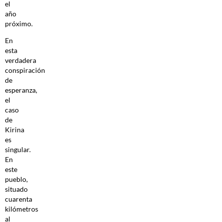
el
año
próximo.
En
esta
verdadera
conspiración
de
esperanza,
el
caso
de
Kirina
es
singular.
En
este
pueblo,
situado
cuarenta
kilómetros
al