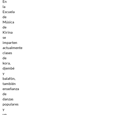
En
la
Escuela
de
Música
de
Kirina
se
imparten
actualmente
clases
de
kora,
djembé
y
balafón,
también
enseñanza
de
danzas
populares
y
un