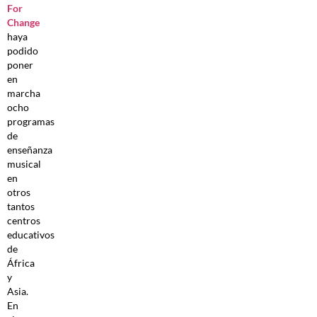
For
Change
haya
podido
poner
en
marcha
ocho
programas
de
enseñanza
musical
en
otros
tantos
centros
educativos
de
África
y
Asia.
En