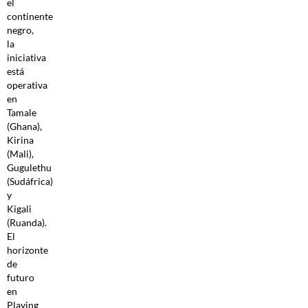
el
continente
negro,
la
iniciativa
está
operativa
en
Tamale
(Ghana),
Kirina
(Mali),
Gugulethu
(Sudáfrica)
y
Kigali
(Ruanda).
El
horizonte
de
futuro
en
Playing