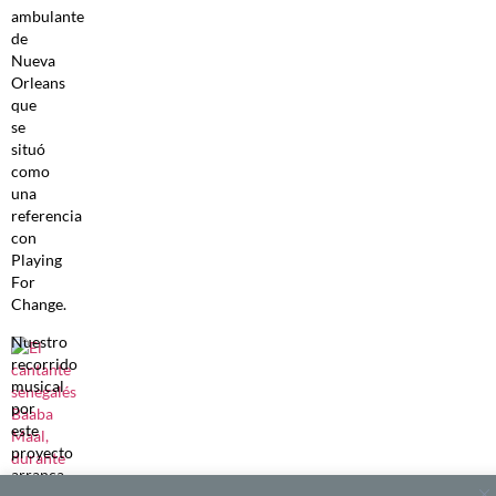
ambulante
de
Nueva
Orleans
que
se
situó
como
una
referencia
con
Playing
For
Change.
Nuestro
recorrido
musical
por
este
proyecto
arranca