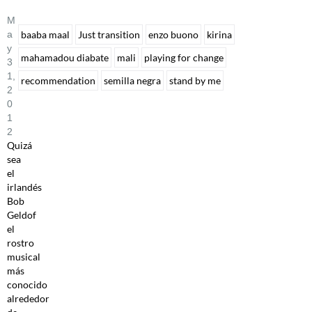
M
A
baaba maal
Just transition
enzo buono
kirina
Y
mahamadou diabate
mali
playing for change
3
1,
recommendation
semilla negra
stand by me
2
0
1
2
Quizá
sea
el
irlandés
Bob
Geldof
el
rostro
musical
más
conocido
alrededor