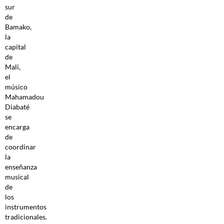
sur
de
Bamako,
la
capital
de
Mali,
el
músico
Mahamadou
Diabaté
se
encarga
de
coordinar
la
enseñanza
musical
de
los
instrumentos
tradicionales.