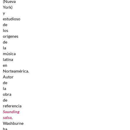
(Nueva
York)
y
estudioso
de
los
orígenes
de
la
música
latina
en
Norteamérica.
Autor
de
la
obra
de
referencia
Sounding
salsa
,
Washburne
ha