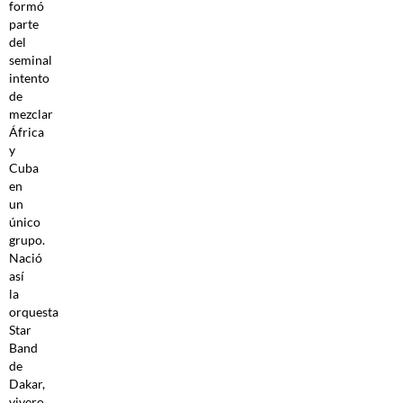
formó
parte
del
seminal
intento
de
mezclar
África
y
Cuba
en
un
único
grupo.
Nació
así
la
orquesta
Star
Band
de
Dakar,
vivero