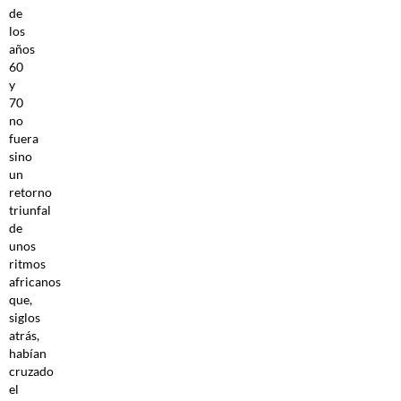
de
los
años
60
y
70
no
fuera
sino
un
retorno
triunfal
de
unos
ritmos
africanos
que,
siglos
atrás,
habían
cruzado
el