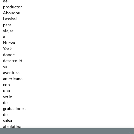
del
productor
Aboudou
Lassissi
para
viajar
a
Nueva
York,
donde
desarrolló
su
aventura
americana
con
una
serie
de
grabaciones
de
salsa
afrolatina
con