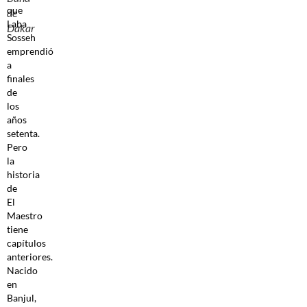
que
de
Laba
Dakar
Sosseh
emprendió
a
finales
de
los
años
setenta.
Pero
la
historia
de
El
Maestro
tiene
capítulos
anteriores.
Nacido
en
Banjul,