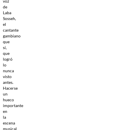
voz
de
Laba
Sosseh,
el
cantante
gambiano
que
sí,
que
logró
lo
nunca
visto
antes.
Hacerse
un
hueco
importante
en
la
escena
musical