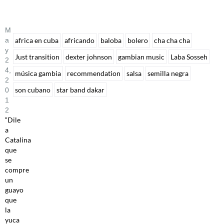
M
A
africa en cuba
africando
baloba
bolero
cha cha cha
Y
Just transition
dexter johnson
gambian music
Laba Sosseh
2
4,
música gambia
recommendation
salsa
semilla negra
2
son cubano
star band dakar
0
1
2
“Dile
a
Catalina
que
se
compre
un
guayo
que
la
yuca