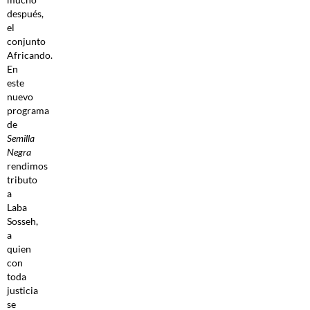
después,
el
conjunto
Africando.
En
este
nuevo
programa
de
Semilla
Negra
rendimos
tributo
a
Laba
Sosseh,
a
quien
con
toda
justicia
se