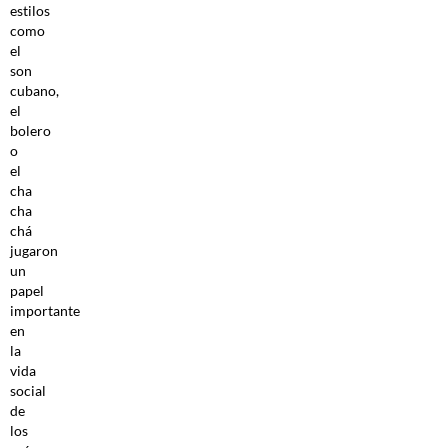
estilos
como
el
son
cubano,
el
bolero
o
el
cha
cha
chá
jugaron
un
papel
importante
en
la
vida
social
de
los