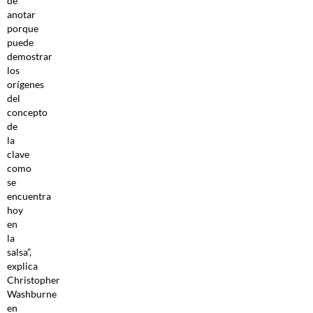
de
anotar
porque
puede
demostrar
los
orígenes
del
concepto
de
la
clave
como
se
encuentra
hoy
en
la
salsa”,
explica
Christopher
Washburne
en