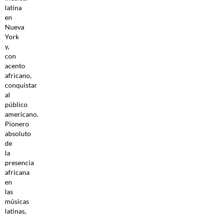
latina
en
Nueva
York
y,
con
acento
africano,
conquistar
al
público
americano.
Pionero
absoluto
de
la
presencia
africana
en
las
músicas
latinas,