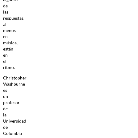
de
las
respuestas,
al
menos
en
música,
están
en
el
ritmo.
Christopher
Washburne
es
un
profesor
de
la
Universidad
de
Columbia