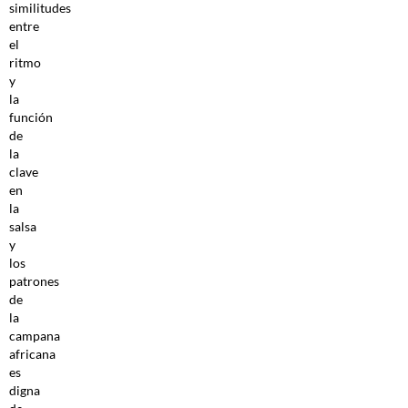
similitudes
entre
el
ritmo
y
la
función
de
la
clave
en
la
salsa
y
los
patrones
de
la
campana
africana
es
digna