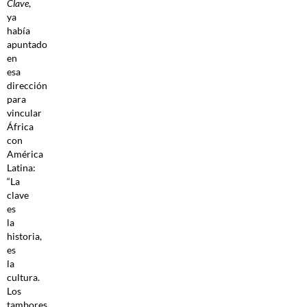
Clave
,
ya
había
apuntado
en
esa
dirección
para
vincular
África
con
América
Latina:
“La
clave
es
la
historia,
es
la
cultura.
Los
tambores