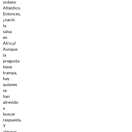
océano
Atlántico.
Entonces,
¿nació
la
salsa
en
África?
Aunque
la
pregunta
tiene
trampa,
hay
quienes
se
han
atrevido
a
buscar
respuesta.
Y
algunas