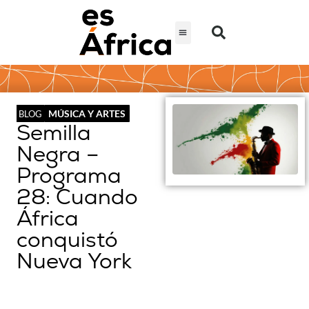
MÚSICA Y ARTES
BLOG
Semilla
Negra –
Programa
28: Cuando
África
conquistó
Nueva York