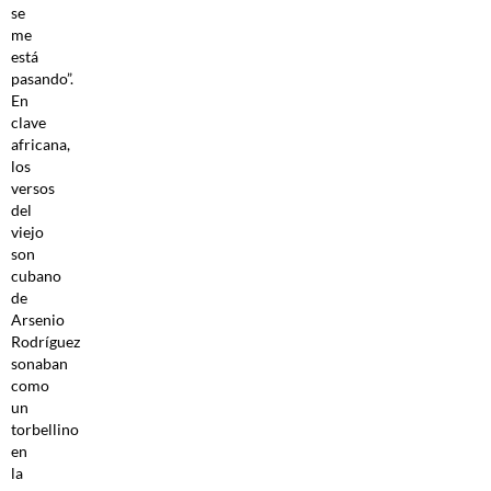
se
me
está
pasando”.
En
clave
africana,
los
versos
del
viejo
son
cubano
de
Arsenio
Rodríguez
sonaban
como
un
torbellino
en
la