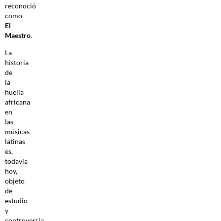
reconoció
como
El
Maestro
.
La
historia
de
la
huella
africana
en
las
músicas
latinas
es,
todavía
hoy,
objeto
de
estudio
y
controversia.