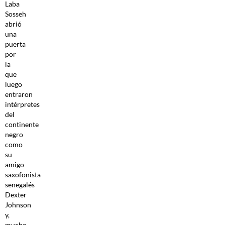
Laba
Sosseh
abrió
una
puerta
por
la
que
luego
entraron
intérpretes
del
continente
negro
como
su
amigo
saxofonista
senegalés
Dexter
Johnson
y,
mucho