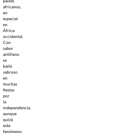
países
africanos,
en
especial
en
África
occidental.
Con
sabor
antillano
se
bailó
sabroso
en
muchas
fiestas
por
la
independencia,
aunque
quizá
este
fenómeno