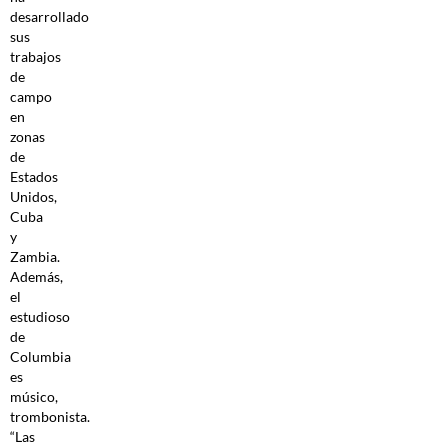
desarrollado
sus
trabajos
de
campo
en
zonas
de
Estados
Unidos,
Cuba
y
Zambia.
Además,
el
estudioso
de
Columbia
es
músico,
trombonista.
“Las