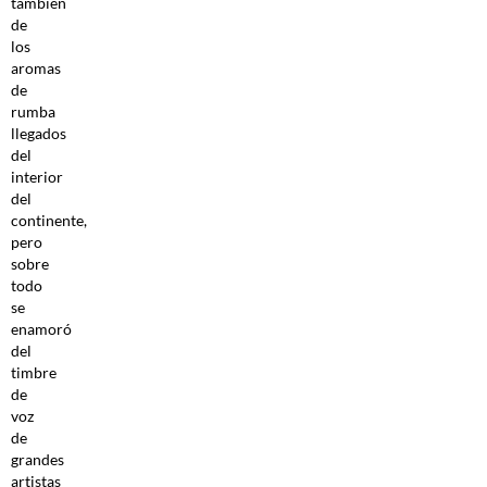
también
de
los
aromas
de
rumba
llegados
del
interior
del
continente,
pero
sobre
todo
se
enamoró
del
timbre
de
voz
de
grandes
artistas