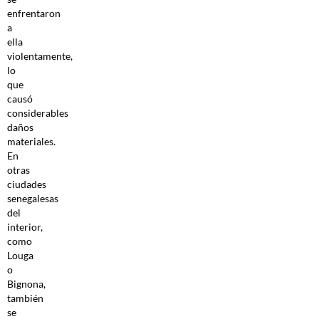
enfrentaron
a
ella
violentamente,
lo
que
causó
considerables
daños
materiales.
En
otras
ciudades
senegalesas
del
interior,
como
Louga
o
Bignona,
también
se