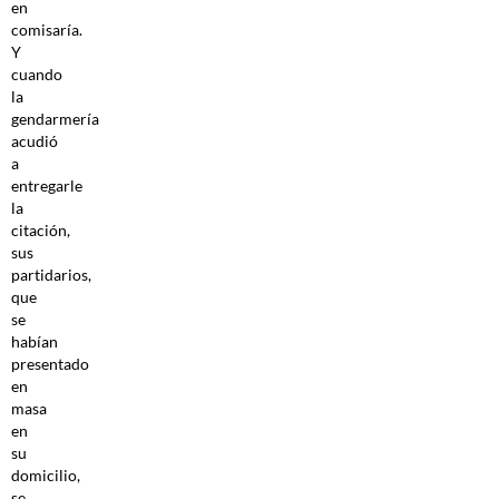
en
comisaría.
Y
cuando
la
gendarmería
acudió
a
entregarle
la
citación,
sus
partidarios,
que
se
habían
presentado
en
masa
en
su
domicilio,
se