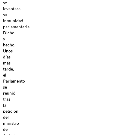
se
levantara
su
inmunidad
parlamentaria.
Dicho
y
hecho.
Unos
días
más
tarde,
el
Parlamento
se
reunió
tras
la
petición
del
ministro
de