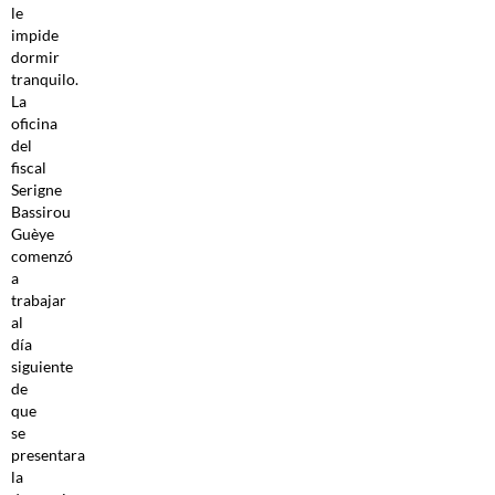
le
impide
dormir
tranquilo.
La
oficina
del
fiscal
Serigne
Bassirou
Guèye
comenzó
a
trabajar
al
día
siguiente
de
que
se
presentara
la