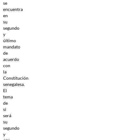
se
encuentra
en
su
segundo
y
último
mandato
de
acuerdo
con
la
Constitución
senegalesa.
El
tema
de
si
será
su
segundo
y