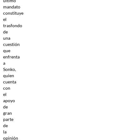
último
mandato
constituye
el
trasfondo
de
una
cuestión
que
enfrenta
a
Sonko,
quien
cuenta
con
el
apoyo
de
gran
parte
de
la
opinión