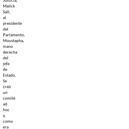
Justicia,
Malick
Sall,
al
presidente
del
Parlamento,
Moustapha,
mano
derecha
del
jefe
de
Estado.
Se
creó
un
comité
ad
hoc
y,
como
era