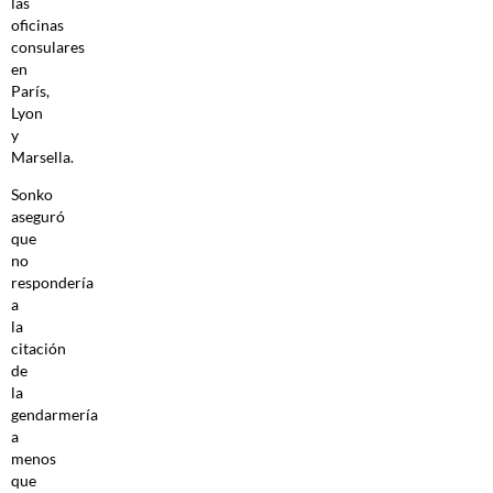
las
oficinas
consulares
en
París,
Lyon
y
Marsella.
Sonko
aseguró
que
no
respondería
a
la
citación
de
la
gendarmería
a
menos
que