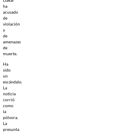
Dakar
ha
acusado
de
violación
y
de
amenazas
de
muerte.
Ha
sido
un
escándalo.
La
noticia
corrió
como
la
pólvora.
La
presunta