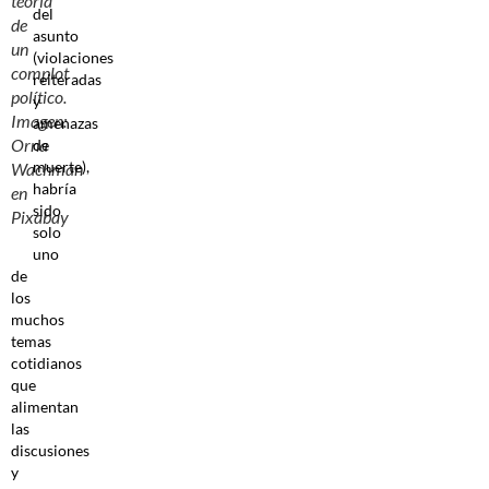
teoría
del
de
asunto
un
(violaciones
complot
reiteradas
político.
y
Imagen:
amenazas
Orna
de
muerte),
Wachman
habría
en
sido
Pixabay
solo
uno
de
los
muchos
temas
cotidianos
que
alimentan
las
discusiones
y