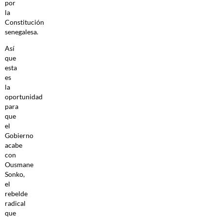
por
la
Constitución
senegalesa.
Así
que
esta
es
la
oportunidad
para
que
el
Gobierno
acabe
con
Ousmane
Sonko,
el
rebelde
radical
que