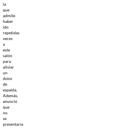
la
que
admite
haber
ido
repetidas
veces
a
este
salón
para
aliviar
un
dolor
de
espalda.
Además,
anunció
que
no
se
presentaría