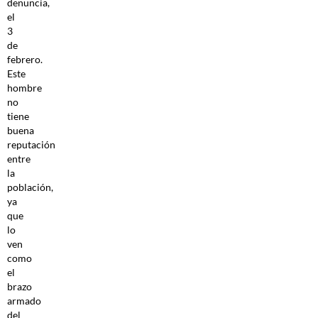
denuncia,
el
3
de
febrero.
Este
hombre
no
tiene
buena
reputación
entre
la
población,
ya
que
lo
ven
como
el
brazo
armado
del