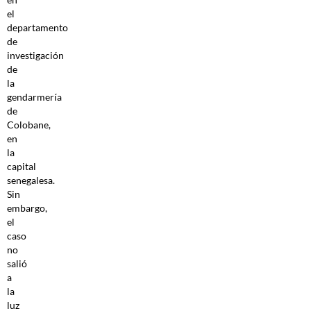
el
departamento
de
investigación
de
la
gendarmería
de
Colobane,
en
la
capital
senegalesa.
Sin
embargo,
el
caso
no
salió
a
la
luz