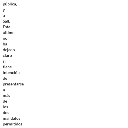
pública,
y
a
Sall.
Este
último
no
ha
dejado
claro
si
tiene
intención
de
presentarse
a
más
de
los
dos
mandatos
permitidos