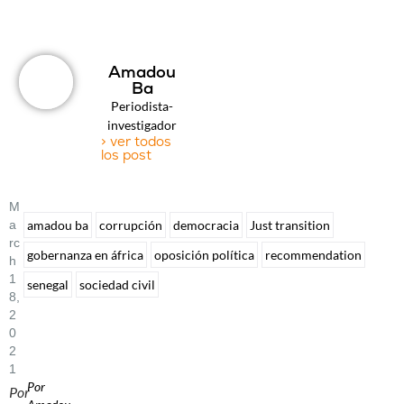
Amadou
Ba
Periodista-
investigador
> ver todos
los post
M
A
amadou ba
corrupción
democracia
Just transition
Rc
gobernanza en áfrica
oposición política
recommendation
H
1
senegal
sociedad civil
8,
2
0
2
1
Por
Por