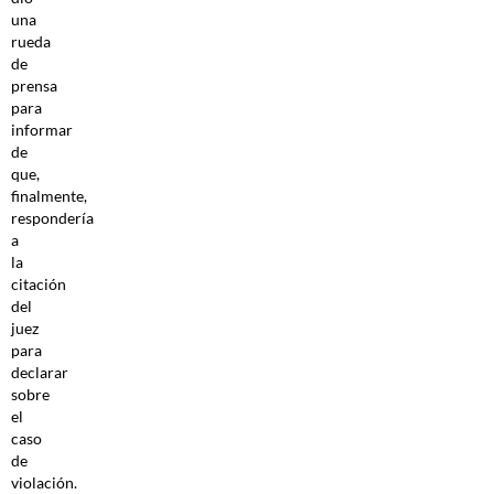
una
rueda
de
prensa
para
informar
de
que,
finalmente,
respondería
a
la
citación
del
juez
para
declarar
sobre
el
caso
de
violación.