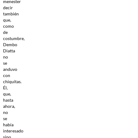
menester
decir
también
que,
como
de
costumbre,
Dembo
Diatta
no
se
anduvo
con
chiquitas.
Él,
que,
hasta
ahora,
no
se
había
interesado
sino