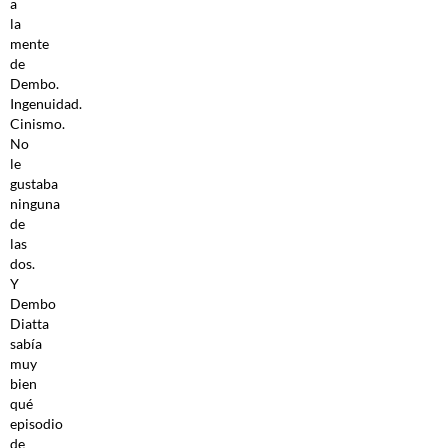
a
la
mente
de
Dembo.
Ingenuidad.
Cinismo.
No
le
gustaba
ninguna
de
las
dos.
Y
Dembo
Diatta
sabía
muy
bien
qué
episodio
de