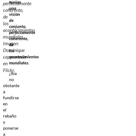
tenían
perfectamente
una
coherente,
visión
de
de
los
conjunto,
acontecimientos
perfectamente
mundiales.
coherente,
Imagen:
de
Dominique
los
cappronnier
acontecimientos
mundiales.
en
Flickr.
¿Iba
no
obstante
a
fundirse
en
el
rebaño
y
ponerse
a