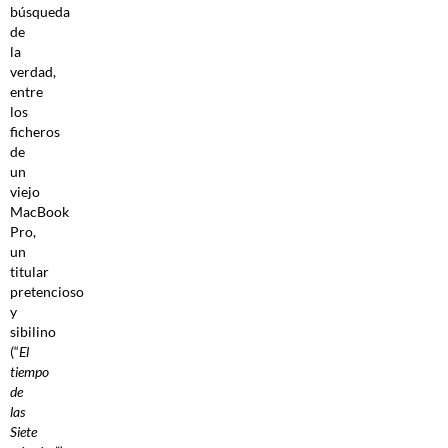
búsqueda
de
la
verdad,
entre
los
ficheros
de
un
viejo
MacBook
Pro,
un
titular
pretencioso
y
sibilino
(“
El
tiempo
de
las
Siete