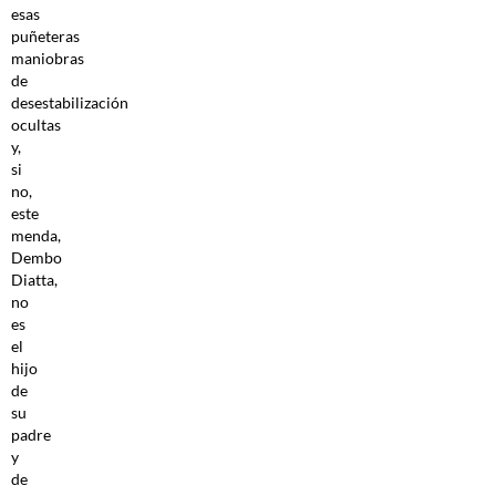
esas
puñeteras
maniobras
de
desestabilización
ocultas
y,
si
no,
este
menda,
Dembo
Diatta,
no
es
el
hijo
de
su
padre
y
de