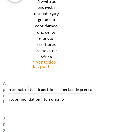
Novelista,
ensayista,
dramaturgo y
guionista
considerado
uno de los
grandes
escritores
actuales de
África.
> ver todos
los post
A
P
asesinato
Just transition
libertad de prensa
Ri
recommendation
terrorismo
L
1
,
2
0
2