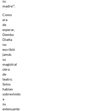
su
madre!”.
Como
era
de
esperar,
Dembo
Diatta
no
escribió
jamás
su
magistral
obra
de
teatro.
Solos
habían
sobrevivido
a
su
extenuante