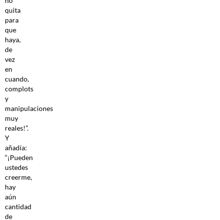
no
quita
para
que
haya,
de
vez
en
cuando,
complots
y
manipulaciones
muy
reales!”.
Y
añadía:
“¡Pueden
ustedes
creerme,
hay
aún
cantidad
de