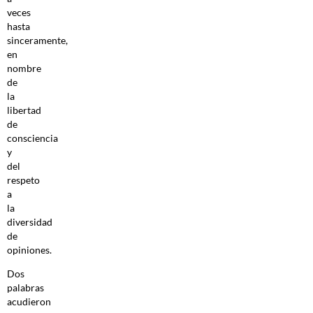
veces
hasta
sinceramente,
en
nombre
de
la
libertad
de
consciencia
y
del
respeto
a
la
diversidad
de
opiniones.
Dos
palabras
acudieron