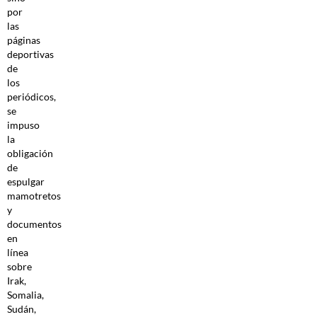
por
las
páginas
deportivas
de
los
periódicos,
se
impuso
la
obligación
de
espulgar
mamotretos
y
documentos
en
línea
sobre
Irak,
Somalia,
Sudán,