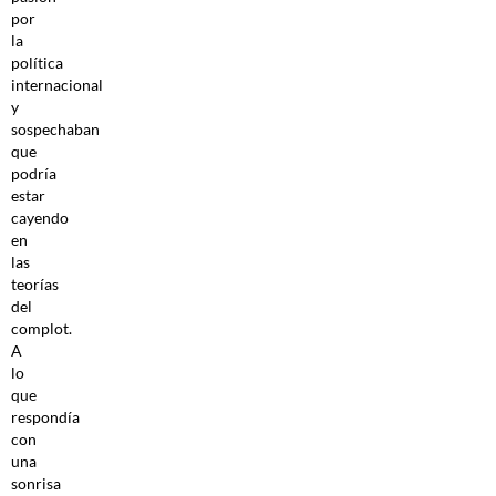
por
la
política
internacional
y
sospechaban
que
podría
estar
cayendo
en
las
teorías
del
complot.
A
lo
que
respondía
con
una
sonrisa