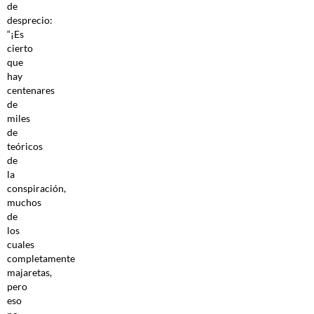
de
desprecio:
“¡Es
cierto
que
hay
centenares
de
miles
de
teóricos
de
la
conspiración,
muchos
de
los
cuales
completamente
majaretas,
pero
eso