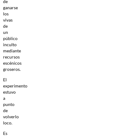
de
ganarse
los
vivas
de
un
público
inculto
mediante
recursos
escénicos
groseros.
El
experimento
estuvo
a
punto
de
volverlo
loco.
Es