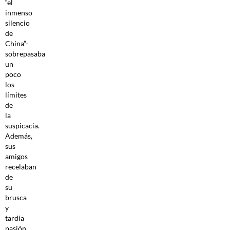
“el
inmenso
silencio
de
China”-
sobrepasaba
un
poco
los
límites
de
la
suspicacia.
Además,
sus
amigos
recelaban
de
su
brusca
y
tardía
pasión