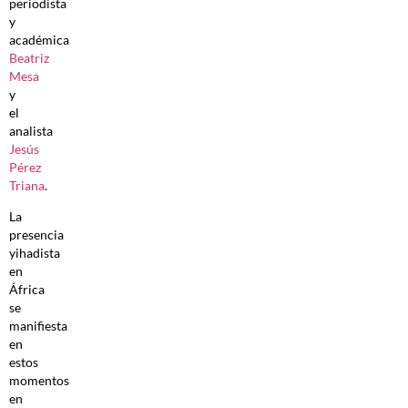
periodista
y
académica
Beatriz
Mesa
y
el
analista
Jesús
Pérez
Triana
.
La
presencia
yihadista
en
África
se
manifiesta
en
estos
momentos
en