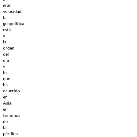
gran
velocidad,
la
geopolítica
está
a
la
orden
del
día
y
lo
que
ha
ocurrido
en
Asia,
en
términos
de
la
pérdida