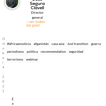
Segura
Clavell
Director
general
> ver todos
los post
O
Ct
#áfricaesnoticia
afganistán
casa asia
Just transition
guerra
O
periodismo
politica
recommendation
seguridad
B
E
terrorismo
webinar
R
4
,
2
0
2
1
E
n