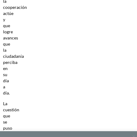
la
cooperación
actúe
y
que
logre
avances
que
la
ciudadanía
perciba
en
su
día
a
día.
La
cuestión
que
se
puso
sobre