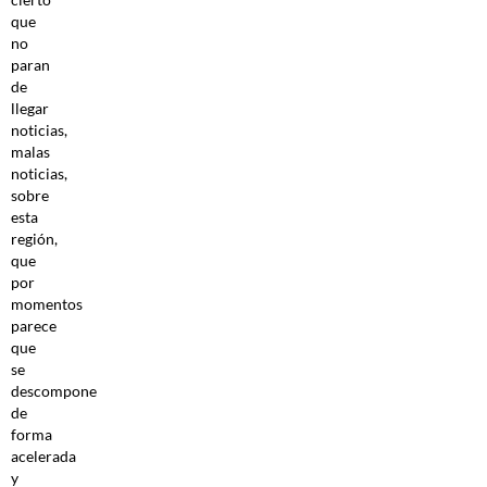
que
no
paran
de
llegar
noticias,
malas
noticias,
sobre
esta
región,
que
por
momentos
parece
que
se
descompone
de
forma
acelerada
y