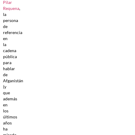
Pilar
Requena
,
la
persona
de
referencia
en
la
cadena
pública
para
hablar
de
Afganistán
(y
que
además
en
los
últimos
años
ha
mirado