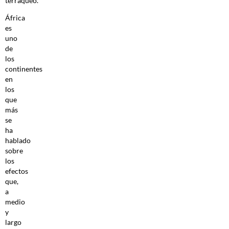
terráqueo.
África
es
uno
de
los
continentes
en
los
que
más
se
ha
hablado
sobre
los
efectos
que,
a
medio
y
largo