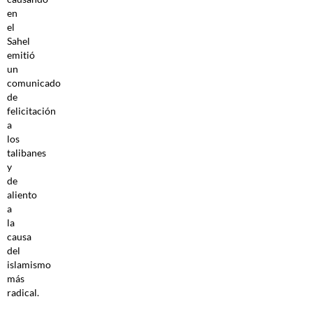
en
el
Sahel
emitió
un
comunicado
de
felicitación
a
los
talibanes
y
de
aliento
a
la
causa
del
islamismo
más
radical.