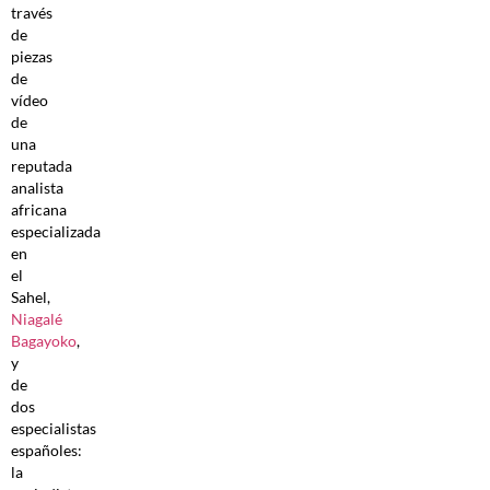
través
de
piezas
de
vídeo
de
una
reputada
analista
africana
especializada
en
el
Sahel,
Niagalé
Bagayoko
,
y
de
dos
especialistas
españoles:
la