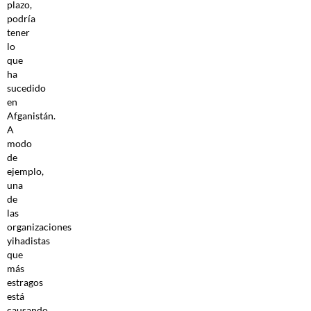
plazo,
podría
tener
lo
que
ha
sucedido
en
Afganistán.
A
modo
de
ejemplo,
una
de
las
organizaciones
yihadistas
que
más
estragos
está
causando