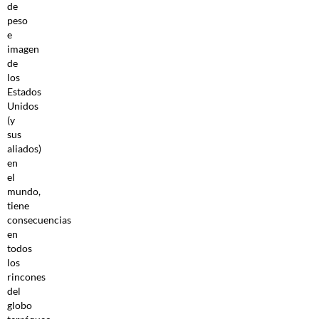
de
peso
e
imagen
de
los
Estados
Unidos
(y
sus
aliados)
en
el
mundo,
tiene
consecuencias
en
todos
los
rincones
del
globo