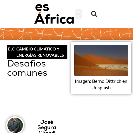
CAMBIO CLIMÁTICO Y
BLOG
ENERGÍAS RENOVABLES
Desafíos
comunes
Imagen: Bernd Dittrich en
Unsplash
José
Segura
Clavell