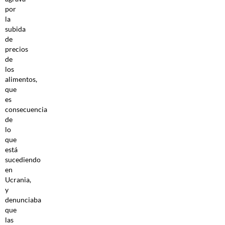
por
la
subida
de
precios
de
los
alimentos,
que
es
consecuencia
de
lo
que
está
sucediendo
en
Ucrania,
y
denunciaba
que
las