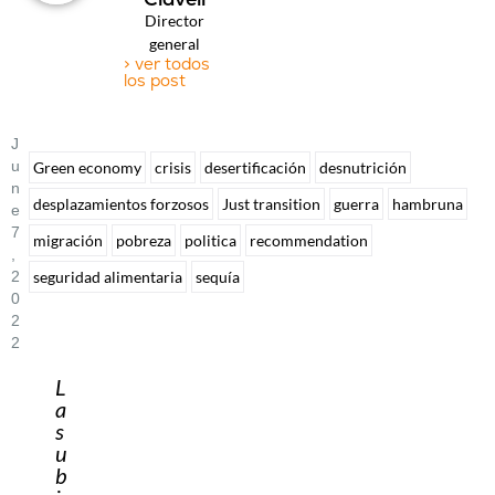
Director
general
> ver todos
los post
J
U
Green economy
crisis
desertificación
desnutrición
N
desplazamientos forzosos
Just transition
guerra
hambruna
E
7
migración
pobreza
politica
recommendation
,
seguridad alimentaria
sequía
2
0
2
2
L
a
s
u
b