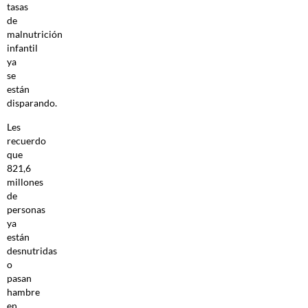
tasas
de
malnutrición
infantil
ya
se
están
disparando.
Les
recuerdo
que
821,6
millones
de
personas
ya
están
desnutridas
o
pasan
hambre
en