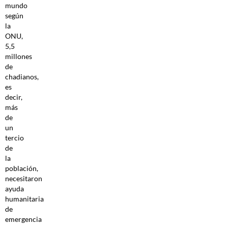
mundo
según
la
ONU,
5,5
millones
de
chadianos,
es
decir,
más
de
un
tercio
de
la
población,
necesitaron
ayuda
humanitaria
de
emergencia