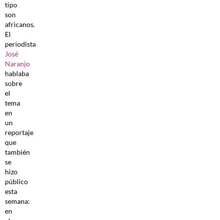
tipo
son
africanos.
El
periodista
José
Naranjo
hablaba
sobre
el
tema
en
un
reportaje
que
también
se
hizo
público
esta
semana:
en