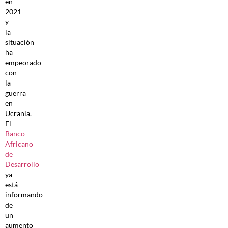
en
2021
y
la
situación
ha
empeorado
con
la
guerra
en
Ucrania.
El
Banco
Africano
de
Desarrollo
ya
está
informando
de
un
aumento