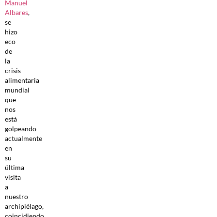
Manuel
Albares
,
se
hizo
eco
de
la
crisis
alimentaria
mundial
que
nos
está
golpeando
actualmente
en
su
última
visita
a
nuestro
archipiélago,
coincidiendo