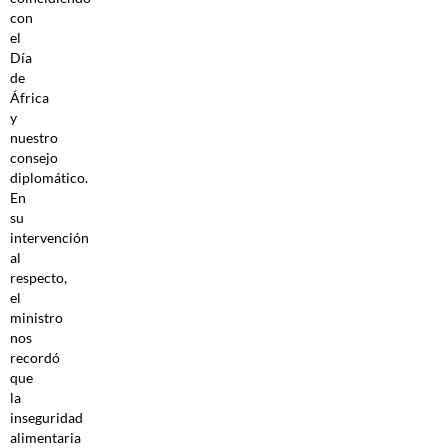
con
el
Día
de
África
y
nuestro
consejo
diplomático.
En
su
intervención
al
respecto,
el
ministro
nos
recordó
que
la
inseguridad
alimentaria