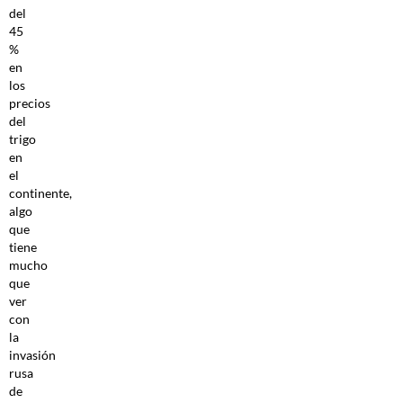
del
45
%
en
los
precios
del
trigo
en
el
continente,
algo
que
tiene
mucho
que
ver
con
la
invasión
rusa
de