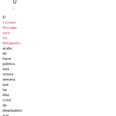
U
.
El
Consejo
Noruego
para
los
Refugiados
acaba
de
hacer
público,
esta
misma
semana,
que
las
diez
crisis
de
desplazados
más