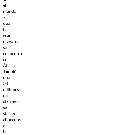
el
mundo
y
que
la
gran
mayoría
se
encuentra
en
África.
También
que
30
millones
de
africanos
se
vieron
abocados
a
la