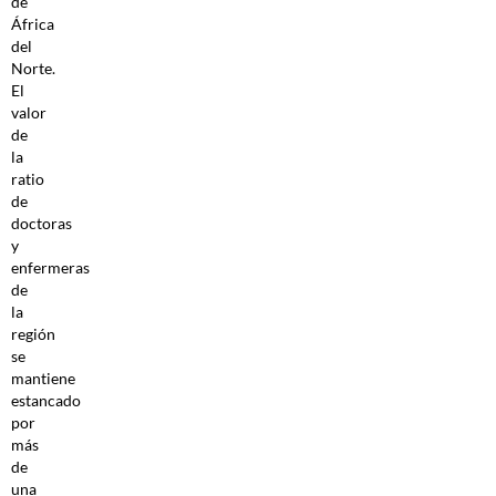
de
África
del
Norte.
El
valor
de
la
ratio
de
doctoras
y
enfermeras
de
la
región
se
mantiene
estancado
por
más
de
una