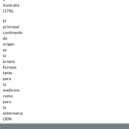
Australia
(17%).
El
principal
continente
de
origen
es
la
propia
Europa,
tanto
para
la
medicina
como
para
la
enfermería
(30%
y