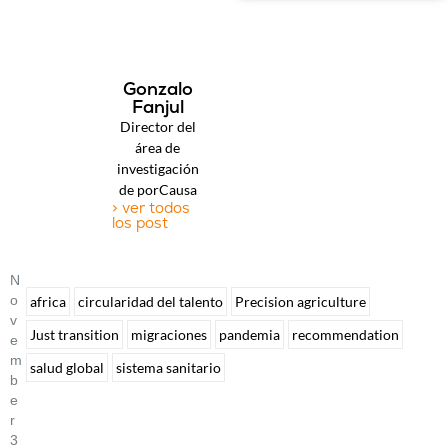
Gonzalo
Fanjul
Director del
área de
investigación
de porCausa
> ver todos
los post
N
O
africa
circularidad del talento
Precision agriculture
V
Just transition
migraciones
pandemia
recommendation
E
M
salud global
sistema sanitario
B
E
R
3