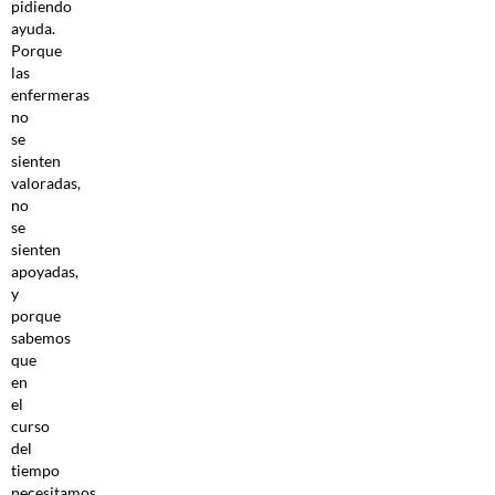
pidiendo
ayuda.
Porque
las
enfermeras
no
se
sienten
valoradas,
no
se
sienten
apoyadas,
y
porque
sabemos
que
en
el
curso
del
tiempo
necesitamos