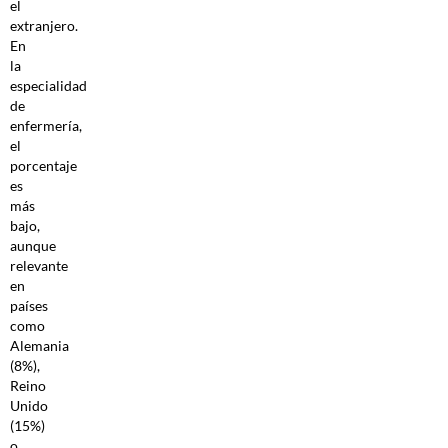
el
extranjero.
En
la
especialidad
de
enfermería,
el
porcentaje
es
más
bajo,
aunque
relevante
en
países
como
Alemania
(8%),
Reino
Unido
(15%)
o