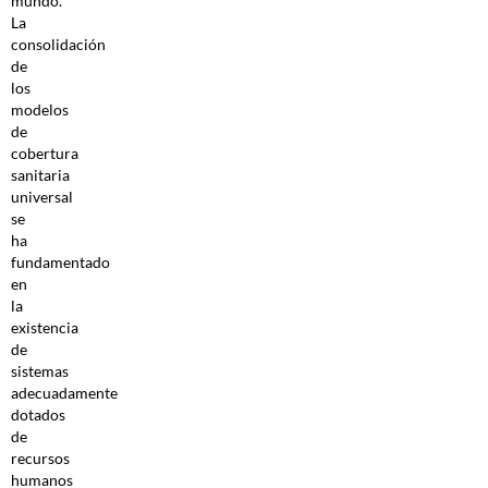
mundo.
La
consolidación
de
los
modelos
de
cobertura
sanitaria
universal
se
ha
fundamentado
en
la
existencia
de
sistemas
adecuadamente
dotados
de
recursos
humanos