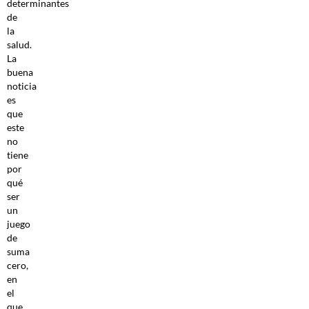
determinantes
de
la
salud.
La
buena
noticia
es
que
este
no
tiene
por
qué
ser
un
juego
de
suma
cero,
en
el
que