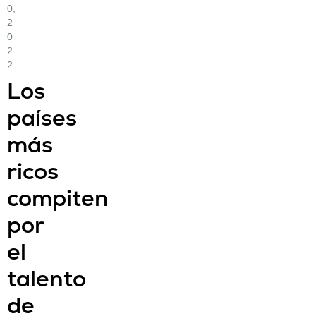
0,
2
0
2
2
Los
países
más
ricos
compiten
por
el
talento
de