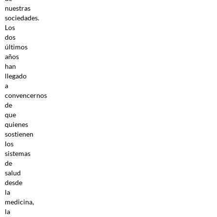
nuestras
sociedades.
Los
dos
últimos
años
han
llegado
a
convencernos
de
que
quienes
sostienen
los
sistemas
de
salud
desde
la
medicina,
la