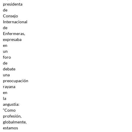
presidenta
de
Consejo
Internacional
de
Enfermeras,
expresaba
en
un
foro
de
debate
una
preocupación
rayana
en
la
angustia:
“Como
profesión,
globalmente,
estamos