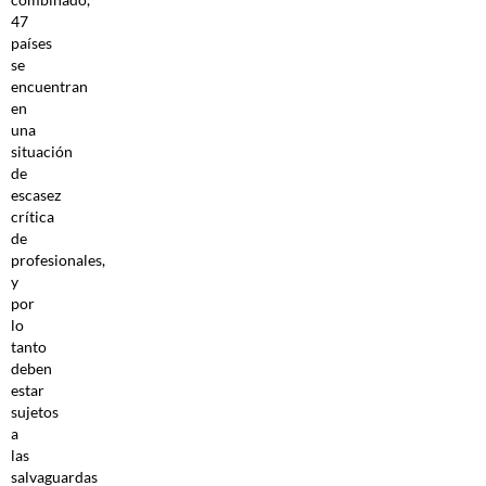
47
países
se
encuentran
en
una
situación
de
escasez
crítica
de
profesionales,
y
por
lo
tanto
deben
estar
sujetos
a
las
salvaguardas