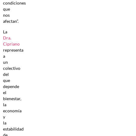
condiciones
que
nos
afectan”.
La
Dra.
Cipriano
representa
a
un
colectivo
del
que
depende
el
bienestar,
la
economía
y
la
estabilidad
de