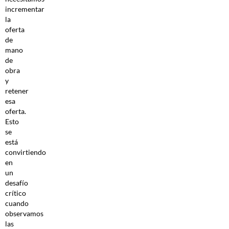
incrementar
la
oferta
de
mano
de
obra
y
retener
esa
oferta.
Esto
se
está
convirtiendo
en
un
desafío
crítico
cuando
observamos
las