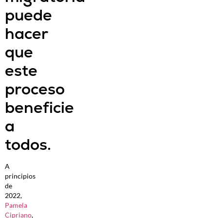
puede
hacer
que
este
proceso
beneficie
a
todos.
A
principios
de
2022,
Pamela
Cipriano
,