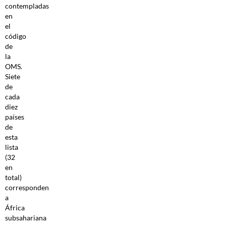
contempladas
en
el
código
de
la
OMS.
Siete
de
cada
diez
países
de
esta
lista
(32
en
total)
corresponden
a
África
subsahariana