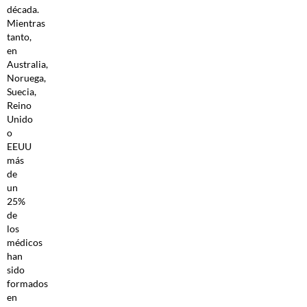
década.
Mientras
tanto,
en
Australia,
Noruega,
Suecia,
Reino
Unido
o
EEUU
más
de
un
25%
de
los
médicos
han
sido
formados
en