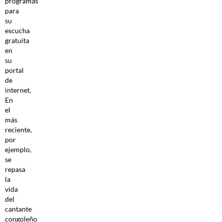
programas
para
su
escucha
gratuita
en
su
portal
de
internet.
En
el
más
reciente,
por
ejemplo,
se
repasa
la
vida
del
cantante
congoleño