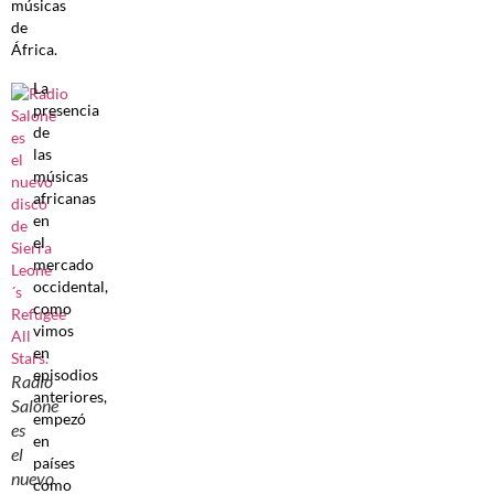
músicas
de
África.
La
presencia
de
las
músicas
africanas
en
el
mercado
occidental,
como
vimos
en
episodios
Radio
anteriores,
Salone
empezó
es
en
el
países
nuevo
como