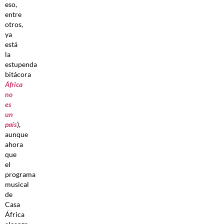
eso,
entre
otros,
ya
está
la
estupenda
bitácora
África
no
es
un
país
),
aunque
ahora
que
el
programa
musical
de
Casa
África