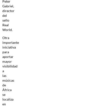
Peter
Gabriel,
director
del
sello
Real
World.
Otra
importante
iniciativa
para
aportar
mayor
visibilidad
a
las
músicas
de
África
se
localiza
en