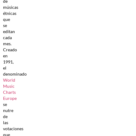
de
músicas
étnicas
que
se
editan
cada
mes.
Creado
en
1991,
el
denominado
World
Music
Charts
Europe
se
nutre
de
las
votaciones
que