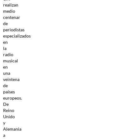
realizan
medio
centenar
de
periodistas
especializados
en
la
radio
musical
en
una
veintena
de
países
europeos.
De
Reino
Unido
y
Alemania
a