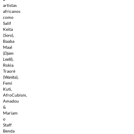
artistas
africanos
como
Salif
Keita
(
Soro
),
Baaba
Maal
(
Djam
Leelii
),
Rokia
Traoré
(
Wanita
),
Femi
Kuti,
AfroCubism,
Amadou
&
Mariam
o
Staff
Benda