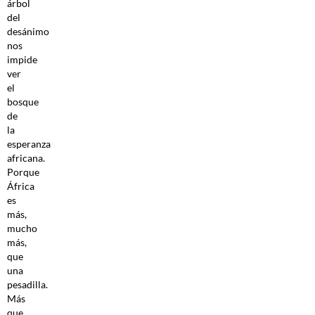
árbol
del
desánimo
nos
impide
ver
el
bosque
de
la
esperanza
africana.
Porque
África
es
más,
mucho
más,
que
una
pesadilla.
Más
que