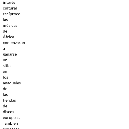
interés
cultural
recíproco,
las
músicas
de
África
comenzaron
a
ganarse
un
sitio
en
los
anaqueles
de
las
tiendas
de
discos
europeas.
También
ayudaron