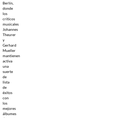
Berlín,
donde
los
críticos
musicales
Johannes
Theurer
y
Gerhard
Mueller
mantienen
activa
una
suerte
de
lista
de
éxitos
con
los
mejores
álbumes