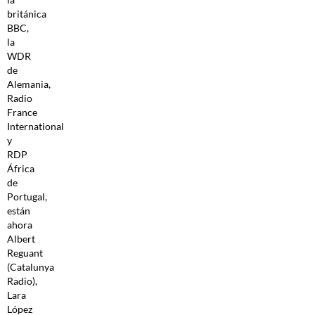
británica
BBC,
la
WDR
de
Alemania,
Radio
France
International
y
RDP
África
de
Portugal,
están
ahora
Albert
Reguant
(Catalunya
Radio),
Lara
López