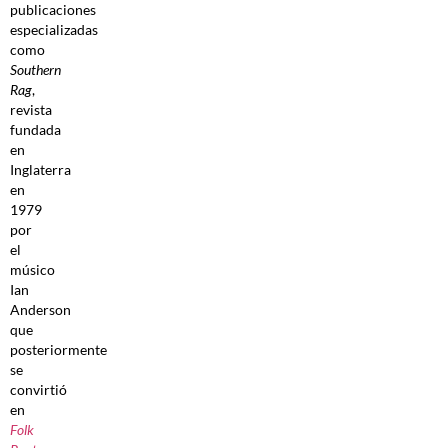
publicaciones
especializadas
como
Southern
Rag
,
revista
fundada
en
Inglaterra
en
1979
por
el
músico
Ian
Anderson
que
posteriormente
se
convirtió
en
Folk