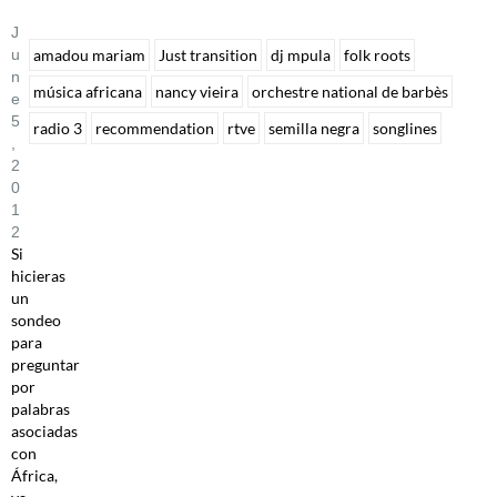
J
U
amadou mariam
Just transition
dj mpula
folk roots
N
música africana
nancy vieira
orchestre national de barbès
E
5
radio 3
recommendation
rtve
semilla negra
songlines
,
2
0
1
2
Si
hicieras
un
sondeo
para
preguntar
por
palabras
asociadas
con
África,