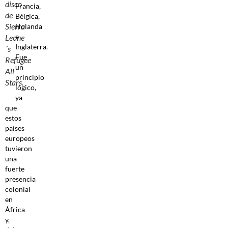
disco
Francia,
de
Bélgica,
Sierra
Holanda
e
Leone
Inglaterra.
´s
Fue
Refugee
un
All
principio
Stars.
lógico,
ya
que
estos
países
europeos
tuvieron
una
fuerte
presencia
colonial
en
África
y,