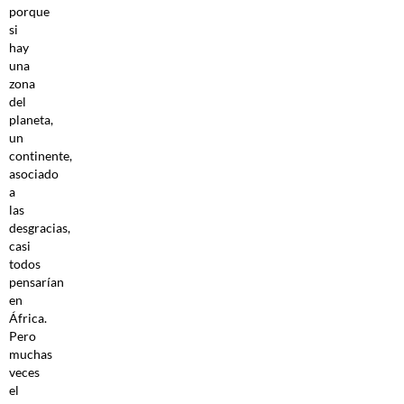
porque
si
hay
una
zona
del
planeta,
un
continente,
asociado
a
las
desgracias,
casi
todos
pensarían
en
África.
Pero
muchas
veces
el