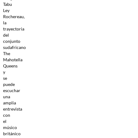
Tabu
Ley
Rochereau,
la
trayectoria
del
conjunto
sudafricano
The
Mahotella
Queens
y
se
puede
escuchar
una
amplia
entrevista
con
el
músico
británico