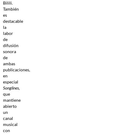
Bilili.
También
es
destacable
la
labor
de
difusión
sonora
de
ambas
publicaciones,
en
especial
Songlines
,
que
mantiene
abierto
un
canal
musical
con