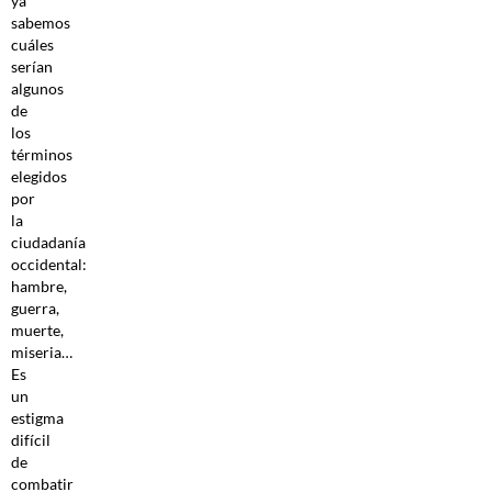
ya
sabemos
cuáles
serían
algunos
de
los
términos
elegidos
por
la
ciudadanía
occidental:
hambre,
guerra,
muerte,
miseria…
Es
un
estigma
difícil
de
combatir