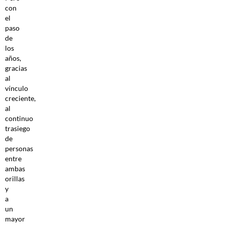
con
el
paso
de
los
años,
gracias
al
vínculo
creciente,
al
continuo
trasiego
de
personas
entre
ambas
orillas
y
a
un
mayor