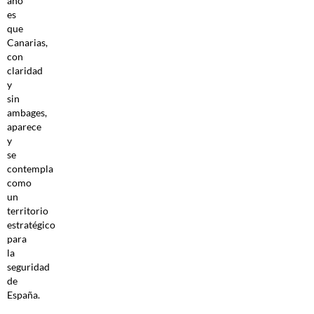
año
es
que
Canarias,
con
claridad
y
sin
ambages,
aparece
y
se
contempla
como
un
territorio
estratégico
para
la
seguridad
de
España.