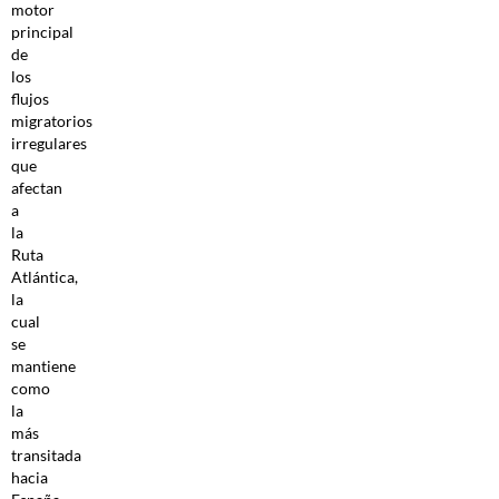
motor
principal
de
los
flujos
migratorios
irregulares
que
afectan
a
la
Ruta
Atlántica,
la
cual
se
mantiene
como
la
más
transitada
hacia