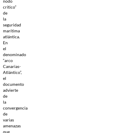
nodo
crítico”
de
la
seguridad
marítima
atlántica.
En
el
denominado
“arco
Canarias-
Atlántico”,
el
documento
advierte
de
la
convergencia
de
varias
amenazas
que