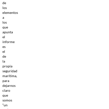
de
los
elementos
a
los
que
apunta
el
informe
es
el
de
la
propia
seguridad
marítima,
para
dejarnos
claro
que
somos
“un