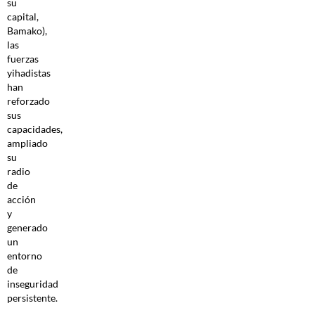
su
capital,
Bamako),
las
fuerzas
yihadistas
han
reforzado
sus
capacidades,
ampliado
su
radio
de
acción
y
generado
un
entorno
de
inseguridad
persistente.