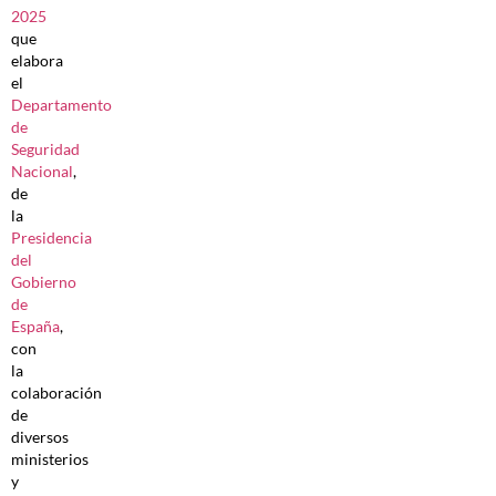
2025
que
elabora
el
Departamento
de
Seguridad
Nacional
,
de
la
Presidencia
del
Gobierno
de
España
,
con
la
colaboración
de
diversos
ministerios
y