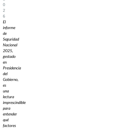
0
2
6
El
informe
de
Seguridad
Nacional
2025,
gestado
en
Presidencia
del
Gobierno,
es
una
lectura
imprescindible
para
entender
qué
factores