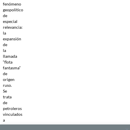
fenómeno
geopolítico
de
especial
relevancia:
la
expansión
de
la
llamada
“flota
fantasma”
de
origen
ruso.
Se
trata
de
petroleros
vinculados
a
la