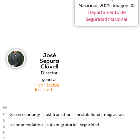
Nacional. 2025. Imagen: ©
Departamento de
Seguridad Nacional
José
Segura
Clavell
Director
general
> ver todos
los post
M
A
Green economy
Just transition
inestabilidad
migración
Y
recommendation
ruta migratoria
seguridad
2
5,
2