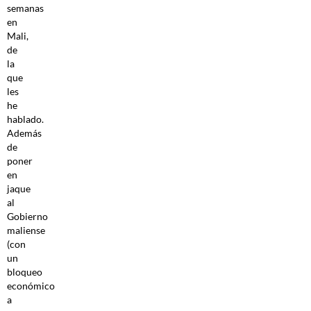
semanas
en
Mali,
de
la
que
les
he
hablado.
Además
de
poner
en
jaque
al
Gobierno
maliense
(con
un
bloqueo
económico
a