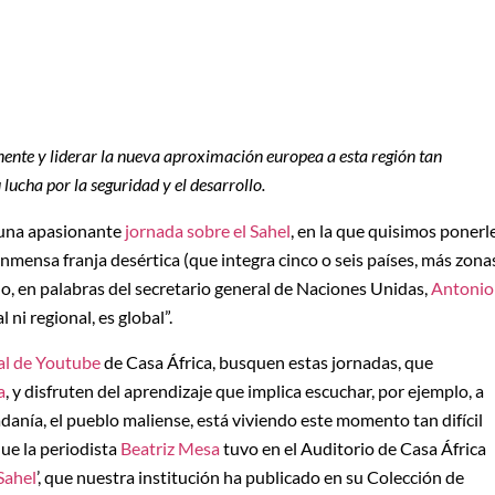
inente y liderar la nueva aproximación europea a esta región tan
ucha por la seguridad y el desarrollo.
una apasionante
jornada sobre el Sahel
, en la que quisimos ponerl
inmensa franja desértica (que integra cinco o seis países, más zona
do, en palabras del secretario general de Naciones Unidas,
Antonio
 ni regional, es global”.
al de Youtube
de Casa África, busquen estas jornadas, que
a
, y disfruten del aprendizaje que implica escuchar, por ejemplo, a
anía, el pueblo maliense, está viviendo este momento tan difícil
que la periodista
Beatriz Mesa
tuvo en el Auditorio de Casa África
Sahel
’, que nuestra institución ha publicado en su Colección de