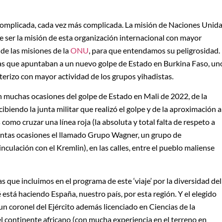
es complicada, cada vez más complicada. La misión de Naciones Unid
d de ser la misión de esta organización internacional con mayor
de las misiones de la
ONU
, para que entendamos su peligrosidad.
ias que apuntaban a un nuevo golpe de Estado en Burkina Faso, un
nterizo con mayor actividad de los grupos yihadistas.
en muchas ocasiones del golpe de Estado en Mali de 2022, de la
ibiendo la junta militar que realizó el golpe y de la aproximación a
como cruzar una línea roja (la absoluta y total falta de respeto a
ntas ocasiones el llamado Grupo Wagner, un grupo de
inculación con el Kremlin), en las calles, entre el pueblo maliense
 que incluimos en el programa de este ‘viaje’ por la diversidad del
está haciendo España, nuestro país, por esta región. Y el elegido
 un coronel del Ejército además licenciado en Ciencias de la
l continente africano (con mucha experiencia en el terreno en