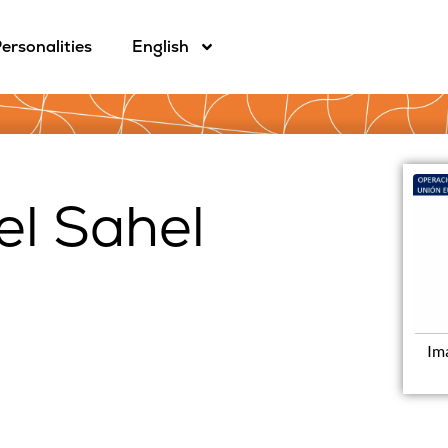
ersonalities
English
el Sahel
Im