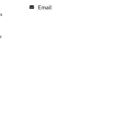
Email
as
o