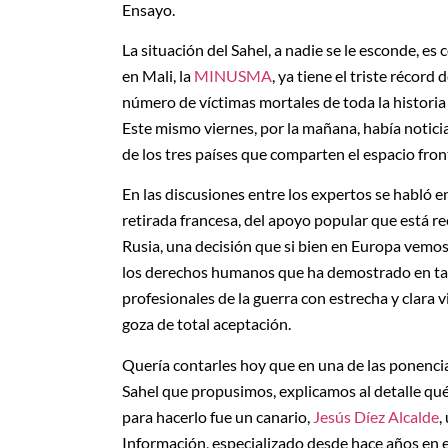
Ensayo.
La situación del Sahel, a nadie se le esconde, 
en Mali, la
MINUSMA
, ya tiene el triste récor
número de víctimas mortales de toda la historia 
Este mismo viernes, por la mañana, había notic
de los tres países que comparten el espacio fro
En las discusiones entre los expertos se habló 
retirada francesa, del apoyo popular que está rec
Rusia, una decisión que si bien en Europa vemos 
los derechos humanos que ha demostrado en ta
profesionales de la guerra con estrecha y clara v
goza de total aceptación.
Quería contarles hoy que en una de las ponencias
Sahel que propusimos, explicamos al detalle qué 
para hacerlo fue un canario,
Jesús Díez Alcalde
,
Información, especializado desde hace años en e