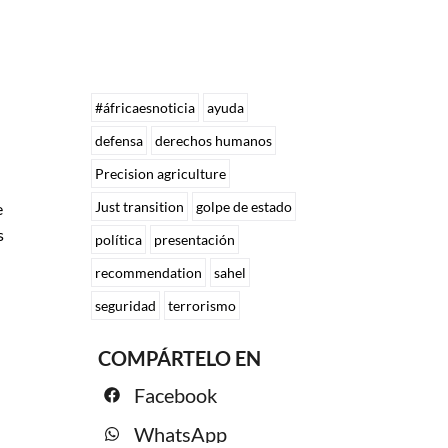
#áfricaesnoticia
ayuda
defensa
derechos humanos
Precision agriculture
Just transition
golpe de estado
e
s
política
presentación
recommendation
sahel
seguridad
terrorismo
COMPÁRTELO EN
Facebook
WhatsApp