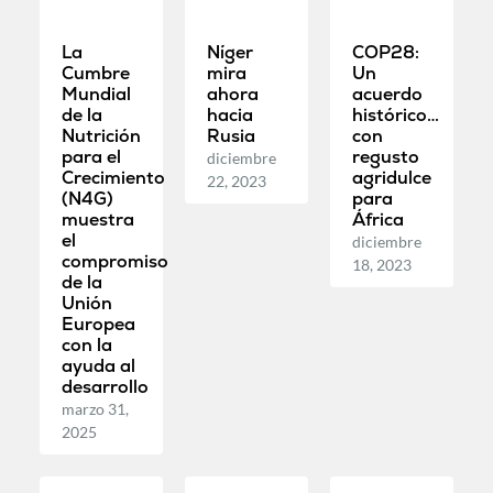
La
Níger
COP28:
Cumbre
mira
Un
Mundial
ahora
acuerdo
de la
hacia
histórico…
Nutrición
Rusia
con
para el
regusto
diciembre
Crecimiento
agridulce
22, 2023
(N4G)
para
muestra
África
el
diciembre
compromiso
18, 2023
de la
Unión
Europea
con la
ayuda al
desarrollo
marzo 31,
2025