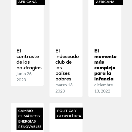
AFRICANA
AFRICANA
El
El
El
contraste
indeseado
momento
de los
club de
más
naufragios
los
complejo
países
para la
junio 26,
pobres
infancia
2023
marzo 13,
diciembre
2023
13, 2022
CAMBIO
POLÍTICA Y
CLIMÁTICO Y
GEOPOLÍTICA
ENERGÍAS
RENOVABLES