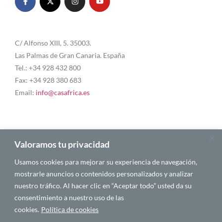
C/ Alfonso XIII, 5. 35003.
Las Palmas de Gran Canaria. España
Tel.: +34 928 432 800
Fax: +34 928 380 683
Email:
info@casafrica.es
Blog
Valoramos tu privacidad
Usamos cookies para mejorar su experiencia de navegación,
Quiénes somos
mostrarle anuncios o contenidos personalizados y analizar
nuestro tráfico. Al hacer clic en “Aceptar todo” usted da su
Autores
consentimiento a nuestro uso de las
Español
cookies.
Política de cookies