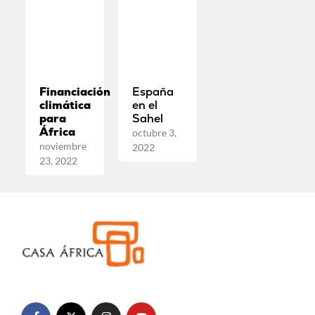
Financiación
España
climática
en el
para
Sahel
África
octubre 3,
noviembre
2022
23, 2022