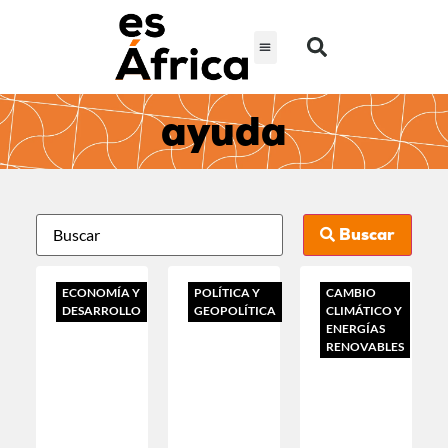
ayuda
Buscar
ECONOMÍA Y
POLÍTICA Y
CAMBIO
DESARROLLO
GEOPOLÍTICA
CLIMÁTICO Y
ENERGÍAS
RENOVABLES