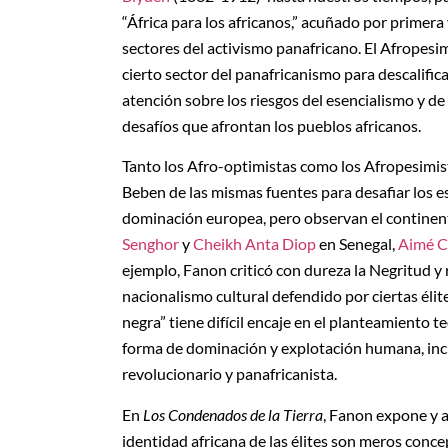
“África para los africanos,” acuñado por primera 
sectores del activismo panafricano. El Afropes
cierto sector del panafricanismo para descalific
atención sobre los riesgos del esencialismo y de
desafíos que afrontan los pueblos africanos.
Tanto los Afro-optimistas como los Afropesimist
Beben de las mismas fuentes para desafiar los est
dominación europea, pero observan el continente
Senghor
y
Cheikh Anta Diop
en Senegal,
Aimé C
ejemplo, Fanon criticó con dureza la Negritud y
nacionalismo cultural defendido por ciertas élit
negra” tiene difícil encaje en el planteamiento te
forma de dominación y explotación humana, inclu
revolucionario y panafricanista.
En
Los Condenados de la Tierra
, Fanon expone y 
identidad africana de las élites son meros conc