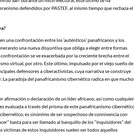
rou Sarr durante un mitin electoral, este último se ha
eranismo defendidos por PASTEF, al mismo tiempo que rechaza el
va?
en una confrontación entre los ‘auténticos’ panafricanos y los
generando una nueva disyuntiva que obliga a elegir entre formas
onfrontación se ve exacerbada por la creciente brecha entre el
nismo virtual, por otro. Este último, impulsado por el viejo sueño de
ncipales defensores a ciberactivistas, cuya narrativa se construye
r. La paradoja del panafricanismo cibernético radica en que mucho
er afirmación o declaración de un líder africano, así como cualquier
, es evaluada a través del prisma de este panafricanismo cibernético
o cibernético, es sinónimo de ser sospechoso de connivencia con
er” basta para ser llamado al banquillo de los “inquisidores” del
 víctimas de estos inquisidores suelen ser todos aquellos