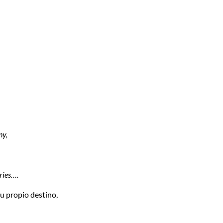
ny,
aries….
u propio destino,