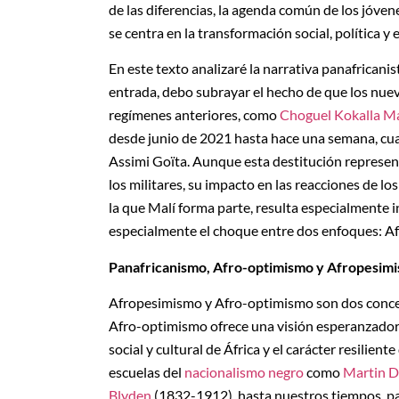
de las diferencias, la agenda común de los jóven
se centra en la transformación social, política 
En este texto analizaré la narrativa panafricani
entrada, debo subrayar el hecho de que los nuev
regímenes anteriores, como
Choguel Kokalla M
desde junio de 2021 hasta hace una semana, cuan
Assimi Goïta. Aunque esta destitución representa
los militares, su impacto en las reacciones de l
la que Malí forma parte, resulta especialmente in
especialmente el choque entre dos enfoques: A
Panafricanismo, Afro-optimismo y Afropesim
Afropesimismo y Afro-optimismo son dos concep
Afro-optimismo ofrece una visión esperanzadora
social y cultural de África y el carácter resilie
escuelas del
nacionalismo negro
como
Martin D
Blyden
(1832-1912) hasta nuestros tiempos, p