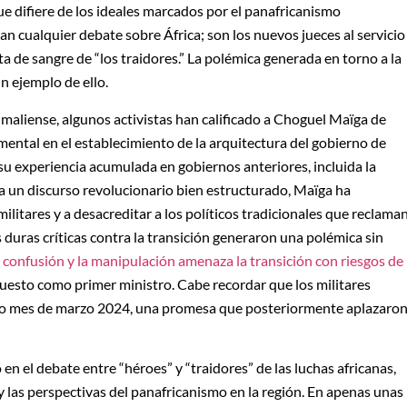
ue difiere de los ideales marcados por el panafricanismo
an cualquier debate sobre África; son los nuevos jueces al servicio
a de sangre de “los traidores.” La polémica generada en torno a la
n ejemplo de ello.
n maliense, algunos activistas han calificado a Choguel Maïga de
mental en el establecimiento de la arquitectura del gobierno de
 a su experiencia acumulada en gobiernos anteriores, incluida la
a un discurso revolucionario bien estructurado, Maïga ha
militares y a desacreditar a los políticos tradicionales que reclama
s duras críticas contra la transición generaron una polémica sin
a confusión y la manipulación amenaza la transición con riesgos de
puesto como primer ministro. Cabe recordar que los militares
do mes de marzo 2024, una promesa que posteriormente aplazaro
en el debate entre “héroes” y “traidores” de las luchas africanas,
 las perspectivas del panafricanismo en la región. En apenas unas