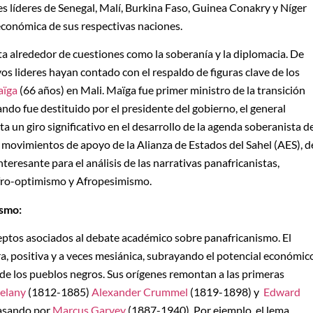
es líderes de Senegal, Malí, Burkina Faso, Guinea Conakry y Níger
y económica de sus respectivas naciones.
sta alrededor de cuestiones como la soberanía y la diplomacia. De
os lideres hayan contado con el respaldo de figuras clave de los
aïga
(66 años) en Mali. Maïga fue primer ministro de la transición
do fue destituido por el presidente del gobierno, el general
 un giro significativo en el desarrollo de la agenda soberanista d
os movimientos de apoyo de la Alianza de Estados del Sahel (AES), d
teresante para el análisis de las narrativas panafricanistas,
fro-optimismo y Afropesimismo.
ismo:
tos asociados al debate académico sobre panafricanismo. El
, positiva y a veces mesiánica, subrayando el potencial económic
nte de los pueblos negros. Sus orígenes remontan a las primeras
elany
(1812-1885)
Alexander Crummel
(1819-1898) y
Edward
asando por
Marcus Garvey
(1887-1940). Por ejemplo, el lema