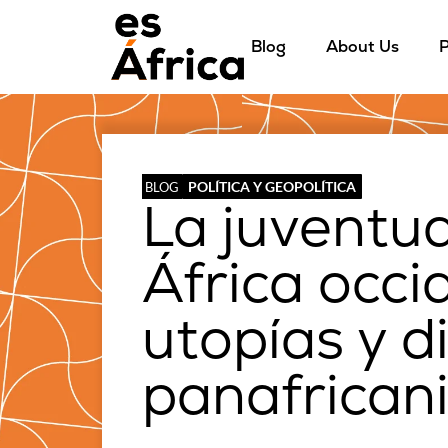
Blog
About Us
P
POLÍTICA Y GEOPOLÍTICA
BLOG
La juventud
África occi
utopías y d
panafrican