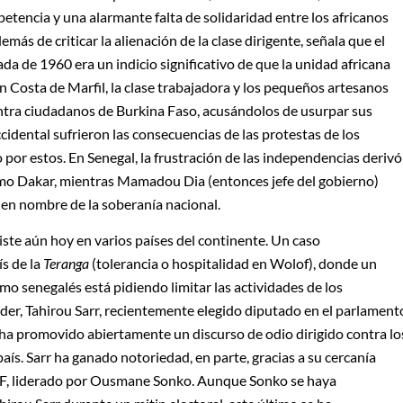
tencia y una alarmante falta de solidaridad entre los africanos
más de criticar la alienación de la clase dirigente, señala que el
da de 1960 era un indicio significativo de que la unidad africana
n Costa de Marfil, la clase trabajadora y los pequeños artesanos
ntra ciudadanos de Burkina Faso, acusándolos de usurpar sus
cidental sufrieron las consecuencias de las protestas de los
por estos. En Senegal, la frustración de las independencias derivó
omo Dakar, mientras Mamadou Dia (entonces jefe del gobierno)
í en nombre de la soberanía nacional.
iste aún hoy en varios países del continente. Un caso
ís de la
Teranga
(tolerancia o hospitalidad en Wolof), donde un
mo senegalés está pidiendo limitar las actividades de los
líder, Tahirou Sarr, recientemente elegido diputado en el parlament
 ha promovido abiertamente un discurso de odio dirigido contra lo
ís. Sarr ha ganado notoriedad, en parte, gracias a su cercanía
TEF, liderado por Ousmane Sonko. Aunque Sonko se haya