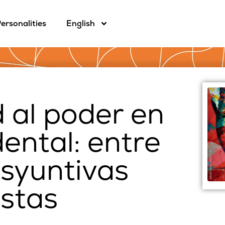
ersonalities
English
 al poder en
dental: entre
isyuntivas
istas