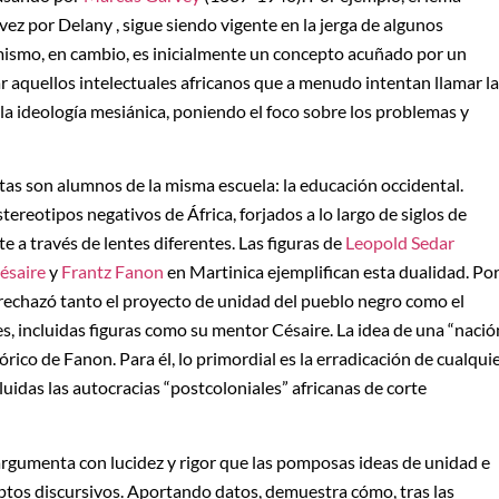
vez por Delany , sigue siendo vigente en la jerga de algunos
imismo, en cambio, es inicialmente un concepto acuñado por un
ar aquellos intelectuales africanos que a menudo intentan llamar la
 la ideología mesiánica, poniendo el foco sobre los problemas y
as son alumnos de la misma escuela: la educación occidental.
ereotipos negativos de África, forjados a lo largo de siglos de
 a través de lentes diferentes. Las figuras de
Leopold Sedar
ésaire
y
Frantz Fanon
en Martinica ejemplifican esta dualidad. Po
 rechazó tanto el proyecto de unidad del pueblo negro como el
es, incluidas figuras como su mentor Césaire. La idea de una “nació
órico de Fanon. Para él, lo primordial es la erradicación de cualqui
idas las autocracias “postcoloniales” africanas de corte
argumenta con lucidez y rigor que las pomposas ideas de unidad e
eptos discursivos. Aportando datos, demuestra cómo, tras las