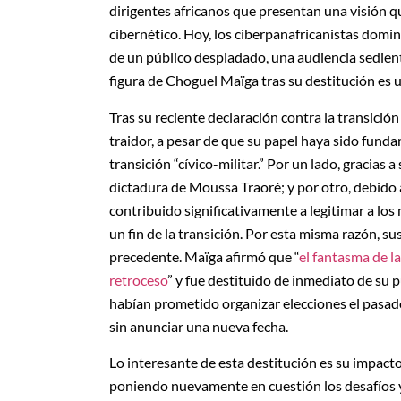
dirigentes africanos que presentan una visión q
cibernético. Hoy, los ciberpanafricanistas domin
de un público despiadado, una audiencia sedient
figura de Choguel Maïga tras su destitución es u
Tras su reciente declaración contra la transició
traidor, a pesar de que su papel haya sido funda
transición “cívico-militar.” Por un lado, gracias
dictadura de Moussa Traoré; y por otro, debido 
contribuido significativamente a legitimar a los 
un fin de la transición. Por esta misma razón, su
precedente. Maïga afirmó que “
el fantasma de l
retroceso
” y fue destituido de inmediato de su 
habían prometido organizar elecciones el pasa
sin anunciar una nueva fecha.
Lo interesante de esta destitución es su impacto 
poniendo nuevamente en cuestión los desafíos y