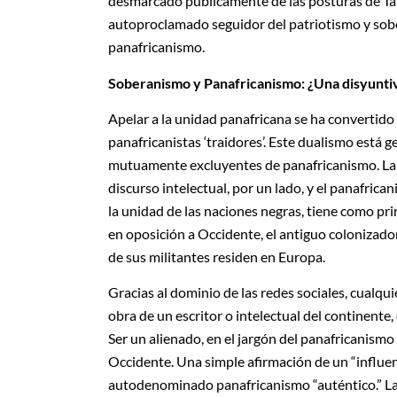
desmarcado públicamente de las posturas de Tahi
autoproclamado seguidor del patriotismo y sob
panafricanismo.
Soberanismo y Panafricanismo: ¿Una disyunti
Apelar a la unidad panafricana se ha convertido 
panafricanistas ‘traidores’. Este dualismo está 
mutuamente excluyentes de panafricanismo. La c
discurso intelectual, por un lado, y el panafrica
la unidad de las naciones negras, tiene como pri
en oposición a Occidente, el antiguo colonizado
de sus militantes residen en Europa.
Gracias al dominio de las redes sociales, cualqui
obra de un escritor o intelectual del continente
Ser un alienado, en el jargón del panafricanism
Occidente. Una simple afirmación de un “influenc
autodenominado panafricanismo “auténtico.” Las