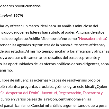
rdaderos revolucionarios…
Survival
, 1979)
arley ofrecen un marco ideal para un análisis minucioso del
n grupo de jóvenes líderes han subido al poder. Algunos de estos
una ideología que Achille Mbembe define como “
Neosoberanista
.”
ender las agendas rupturistas de la nueva élite oeste-africana y
de sus estados. Al mismo tiempo, incitan a los africanos y africana
s y a evaluar críticamente los desafíos del pasado, presente y
 las oportunidades de las ofertas políticas de sus dirigentes, sobr
canismo.
, libre de influencias externas y capaz de resolver sus propios
bién plantea preguntas cruciales: ¿cómo lograr este ideal? ¿Quién
y “el despertar del Fénix”: Juventud, Regeneración, Esperanza y
n curso en varios países de la región, centrándome en las
del panafricanismo. Concluí mi análisis argumentando que, a pesar